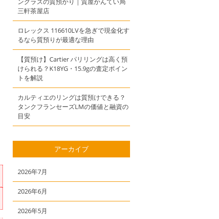
ングラスの質預かり｜質屋かんてい局
三軒茶屋店
ロレックス 116610LVを急ぎで現金化す
るなら質預りが最適な理由
【質預け】Cartier パリリングは高く預
けられる？K18YG・15.9gの査定ポイン
トを解説
カルティエのリングは質預けできる？
タンクフランセーズLMの価値と融資の
目安
アーカイブ
2026年7月
2026年6月
2026年5月