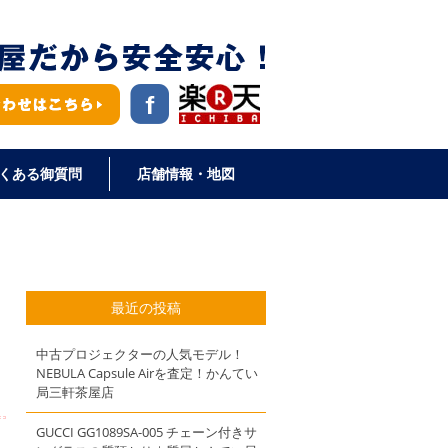
くある御質問
店舗情報・地図
最近の投稿
中古プロジェクターの人気モデル！
NEBULA Capsule Airを査定！かんてい
局三軒茶屋店
GUCCI GG1089SA-005 チェーン付きサ