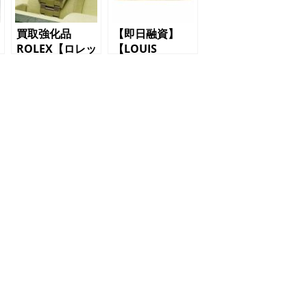
買取強化品
【即日融資】
ROLEX【ロレッ
【LOUIS
クス】114270
VUITTON】の
エクスプローラ
【バッグ】で
ー1 メンズ腕
【質預かり】で
時計
きます【かんて
い局】【三軒茶
屋】