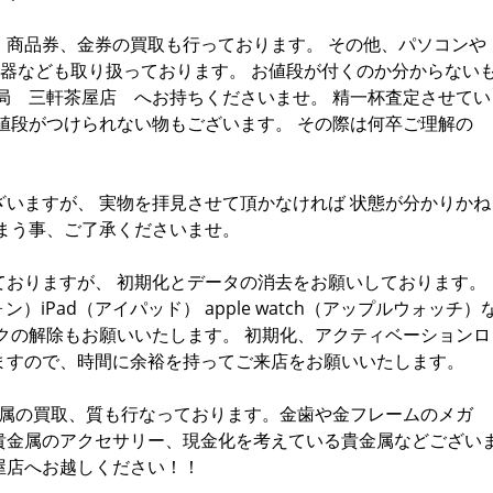
、商品券、金券の買取も行っております。 その他、パソコンや
、楽器なども取り扱っております。 お値段が付くのか分からない
局 三軒茶屋店 へお持ちくださいませ。 精一杯査定させてい
値段がつけられない物もございます。 その際は何卒ご理解の
いますが、 実物を拝見させて頂かなければ 状態が分かりかね
まう事、ご了承くださいませ。
ておりますが、 初期化とデータの消去をお願いしております。
ォン）iPad（アイパッド） apple watch（アップルウォッチ）
クの解除もお願いいたします。 初期化、アクティベーションロ
ますので、時間に余裕を持ってご来店をお願いいたします。
金属の買取、質も行なっております。金歯や金フレームのメガ
貴金属のアクセサリー、現金化を考えている貴金属などござい
屋店へお越しください！！