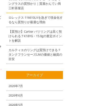
ングラスの質預かり｜質屋かんてい局
三軒茶屋店
と
ロレックス 116610LVを急ぎで現金化す
るなら質預りが最適な理由
【質預け】Cartier パリリングは高く預
けられる？K18YG・15.9gの査定ポイン
トを解説
も
カルティエのリングは質預けできる？
、
タンクフランセーズLMの価値と融資の
目安
アーカイブ
2026年7月
2026年6月
2026年5月