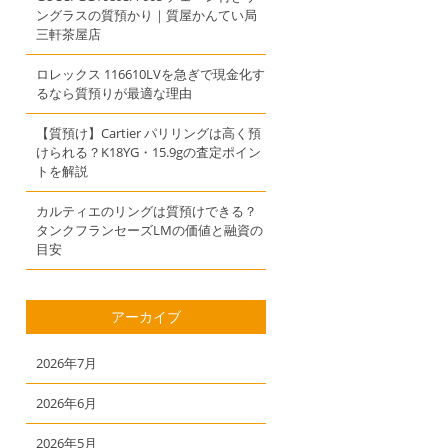
ングラスの質預かり｜質屋かんてい局
三軒茶屋店
ロレックス 116610LVを急ぎで現金化す
るなら質預りが最適な理由
【質預け】Cartier パリリングは高く預
けられる？K18YG・15.9gの査定ポイン
トを解説
カルティエのリングは質預けできる？
タンクフランセーズLMの価値と融資の
目安
アーカイブ
2026年7月
2026年6月
2026年5月