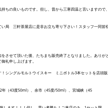
気持ちの良いものです。但し、昔から三寒四温と言いますので
てい局 三軒茶屋店に是非お立ち寄り下さい！スタッフ一同皆
知をさせて頂いた後、たちまち販売終了となりました。ありが
て御礼申し上げます。
す！シングルモルトウイスキー ミニボトル3本セットを店頭販
（43度50ml）、余市（45度/50ml）、宮城峡（45
奉仕致します！！！但し、早い者勝ち！ご来店のみ、1セット限