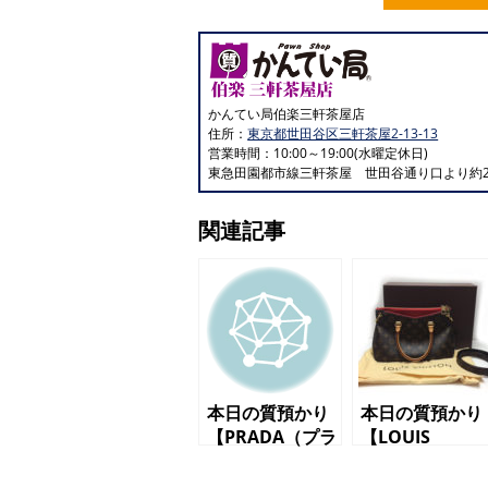
かんてい局伯楽三軒茶屋店
住所：
東京都世田谷区三軒茶屋2-13-13
営業時間：10:00～19:00(水曜定休日)
東急田園都市線三軒茶屋 世田谷通り口より約2
関連記事
本日の質預かり
本日の質預かり
【PRADA（プラ
【LOUIS
ダ）２WAYバッ
VUITTON（ル
グ BL0838 ピ
ヴィトン）ショ