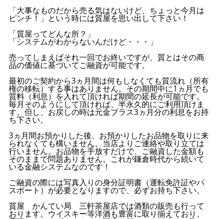
「大事なものだから売る気はないけど、ちょっと今月は
ピンチ！」という時には質屋を思い出して下さい！
「質屋ってどんな所？」
「システムがわからないんだけど・・・」
売ってしまえばそれ一回でお終いですが、質とはその商
品の価値に基づいてご融資が可能です。
最初のご契約から3ヵ月間は何もしなくても質流れ（所有
権の移転）する事はありません。その期間中に1ヵ月でも
質料（利息）を入れて頂ければ期間の延長が可能です。
毎月そのようにして頂ければ、半永久的にご利用頂けま
す。但し、お戻しの時は元金プラス3ヵ月分の利息をお持
ち下さい。
3ヵ月間お預かりした後、お預かりしたお品物を取りに来
られなくても構いません。当店よりご連絡や取り立ては
行いません。お品物を手放すだけで、ご融資した金額も
そのままで問題ありません。これが鎌倉時代から続いて
いる金融システムなのです！
ご融資の際には写真入りの身分証明書（運転免許証やパ
スポート）が必要となりますので、必ずお持ち下さい。
質屋 かんてい局 三軒茶屋店では酒類の販売も行って
おります。ウイスキー等洋酒も豊富に取り揃えており、