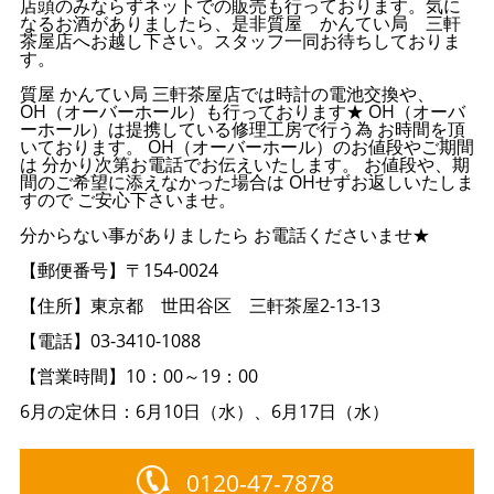
店頭のみならずネットでの販売も行っております。気に
なるお酒がありましたら、是非質屋 かんてい局 三軒
茶屋店へお越し下さい。スタッフ一同お待ちしておりま
す。
質屋 かんてい局 三軒茶屋店では時計の電池交換や、
OH（オーバーホール）も行っております★ OH（オーバ
ーホール）は提携している修理工房で行う為 お時間を頂
いております。 OH（オーバーホール）のお値段やご期間
は 分かり次第お電話でお伝えいたします。 お値段や、期
間のご希望に添えなかった場合は OHせずお返しいたしま
すので ご安心下さいませ。
分からない事がありましたら お電話くださいませ★
【郵便番号】〒154-0024
【住所】東京都 世田谷区 三軒茶屋2-13-13
【電話】03-3410-1088
【営業時間】10：00～19：00
6月の定休日：6月10日（水）、6月17日（水）
0120-47-7878