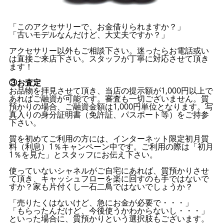
「このアクセサリーで、お金借りられますか？」
「古いモデルなんだけど、大丈夫ですか？」
アクセサリー以外もご相談下さい。迷ったらお電話或い
は直接ご来店下さい。スタッフが丁寧に対応させて頂き
ます！
③お査定
お品物を拝見させて頂き、当店の提示額が1,000円以上で
あればご融資が可能です。審査も一切ございません。質
預かりの場合、ご融資金額は1,000円単位となります。写
真入りの身分証明書（免許証、パスポート等）をご持参
下さい。
質を初めてご利用の方には、インターネット限定初月質
料（利息）1％キャンペーン中です。ご利用の際は「初月
1％を見た」とスタッフにお伝え下さい。
使っていないシャネルがご自宅にあれば、質預かりさせ
て頂き、キャッシュフローを楽に回すのも手ではないで
すか？家も片付くし一石二鳥ではないでしょうか？
「売りたくはないけど、急にお金が必要で・・・」
「もらったんだけど、今後使うかわからないし・・・」
といった場合に、質預かりという選択肢もございます。