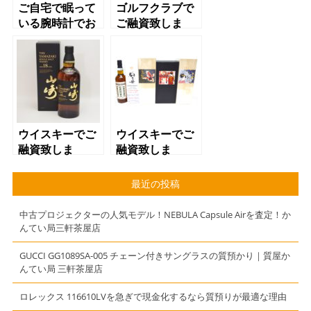
ご自宅で眠って
ゴルフクラブで
いる腕時計でお
ご融資致しま
金が借りられま
す！ 質屋 か
す！
んてい局 三軒
茶屋店
ウイスキーでご
ウイスキーでご
融資致しま
融資致しま
す！ 質屋 か
す！ 質屋 か
んてい局 三軒
んてい局 三軒
最近の投稿
茶屋店
茶屋店
中古プロジェクターの人気モデル！NEBULA Capsule Airを査定！か
んてい局三軒茶屋店
GUCCI GG1089SA-005 チェーン付きサングラスの質預かり｜質屋か
んてい局 三軒茶屋店
ロレックス 116610LVを急ぎで現金化するなら質預りが最適な理由