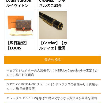
Louis Vuitton
CHANEL シャ
ルイヴィトン
ネルのご紹介
スピーディー35
【即日融資】
【Cartier】【カ
【LOUIS
ルティエ】世田
VUITTONの財布
谷 駒沢よりご
で質預かり】
来店のお客様か
最近の投稿
【質】【かんて
ら買取させてい
い局】【三軒茶
ただきました！
中古プロジェクターの人気モデル！NEBULA Capsule Airを査定！か
屋】
んてい局三軒茶屋店
GUCCI GG1089SA-005 チェーン付きサングラスの質預かり｜質屋か
んてい局 三軒茶屋店
ロレックス 116610LVを急ぎで現金化するなら質預りが最適な理由