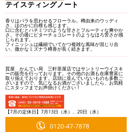
テイスティングノート
香りはバラを思わせるフローラル。樽由来のウッディ
さ、ほのかに白檀も感じます。
口に含むとハチミツのような甘さとフルーティな爽やか
さ。その後にビターチョコレートのようなほろ苦さが感
じられます。
フィニッシュは繊細でいてかつ複雑な風味が混じり合
い、微かなミズナラ樽香が長く続きます。
質屋 かんてい局 三軒茶屋店ではサントリーウイスキ
ーの販売を行っております。その他のお酒も在庫豊富に
取り揃えております。店頭に並んでいないものも多数ご
ざいますので、気になるお酒がございましたら、お気軽
にスタッフまでお声掛けください！
【7月の定休日】7月13日（水）、20日（水）
0120-47-7878