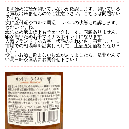
まず始めに栓が開いていないか確認します。開いている
と買取出来ませんのでご注意下さい。こちらは問題ない
ですね。
次に蓋付近やコルク周辺、ラベルの状態も確認します。
きれいですね。
念のため液面低下もチェックします。問題ありません。
箱が無いため若干マイナスポイントになります。
人気ブランドである事、状態のきれいさ、箱無し、中古
市場での相場等を勘案しまして、上記査定価格となりま
した。
珍しいお酒、飲まないお酒がありましたら、是非かんて
い局三軒茶屋店にお問合せ下さい！