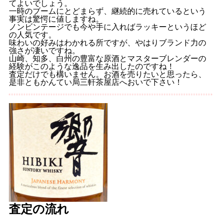
てよいでしょう。
一時のブームにとどまらず、継続的に売れているという
事実は驚愕に値しますね。
ノンビンテージでも今や手に入ればラッキーというほど
の人気です。
味わいの好みはわかれる所ですが、やはりブランド力の
強さが凄いですね。
山崎、知多、白州の豊富な原酒とマスターブレンダーの
経験がこのような逸品を生み出したのですね！
査定だけでも構いません。お酒を売りたいと思ったら、
是非ともかんてい局三軒茶屋店へおいで下さい！
査定の流れ