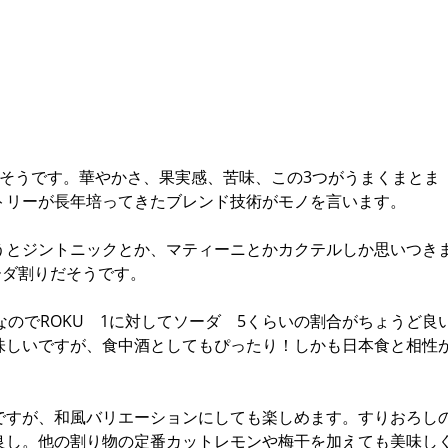
るそうです。華やかさ、果実感、苦味、この3つがうまくまとま
トリーが長年培ってきたブレンド技術がモノを言います。
うとジントニックとか、マティーニとかカクテルしか思いつき
ーダ割りだそうです。
なのでROKU 1に対してソーダ 5くらいの割合がちょうど良
味しいですが、食中酒としてもぴったり！しかも日本食と相性
ですが、和風バリエーションにしても楽しめます。すりおろし
良し。他の割り物の定番カットレモンや梅干を加えても美味し