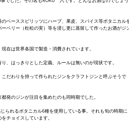
月の事でした。その名もROKU 六です。どんなお酒なのでしょう
料のベーススピリッツにハーブ、果皮、スパイス等ボタニカル
パーベリー（杜松の実）等を浸し更に蒸留して作ったお酒がジ
、現在は世界各国で製造・消費されています。
有り、はっきりとした定義、ルールは無いのが現状です。
。こだわりを持って作られたジンをクラフトジンと呼ぶそうで
京都発のジンが注目を集めたのも同時期でした。
感じられるボタニカル6種を使用している事。それも旬の時期に
のをチョイスしています。