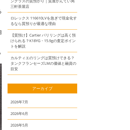
ングラスの質預かり｜質屋かんてい局
三軒茶屋店
る
ロレックス 116610LVを急ぎで現金化す
るなら質預りが最適な理由
同
【質預け】Cartier パリリングは高く預
けられる？K18YG・15.9gの査定ポイン
トを解説
の
カルティエのリングは質預けできる？
タンクフランセーズLMの価値と融資の
目安
アーカイブ
2026年7月
2026年6月
2026年5月