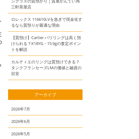
ングラスの質預かり｜質屋かんてい局
三軒茶屋店
し
ロレックス 116610LVを急ぎで現金化す
るなら質預りが最適な理由
三
【質預け】Cartier パリリングは高く預
の
けられる？K18YG・15.9gの査定ポイン
トを解説
カルティエのリングは質預けできる？
ら
タンクフランセーズLMの価値と融資の
目安
アーカイブ
2026年7月
2026年6月
2026年5月