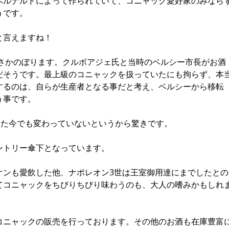
ベルナルドによって作られていて、コニャック愛好家のみなら
うです。
と言えますね！
でさかのぼります。クルボアジェ氏と当時のベルシー市長がお酒
だそうです。最上級のコニャックを扱っていたにも拘らず、本
するのは、自らが生産者となる事だと考え、ベルシーから移転
う事です。
った今でも変わっていないというから驚きです。
ントリー傘下となっています。
オンも愛飲した他、ナポレオン3世は王室御用達にまでしたとの
てコニャックをちびりちびり味わうのも、大人の嗜みかもしれ
コニャックの販売を行っております。その他のお酒も在庫豊富