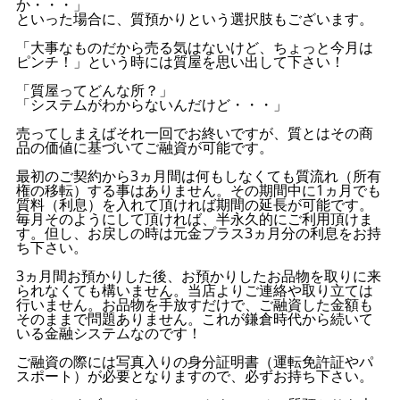
か・・・」
といった場合に、質預かりという選択肢もございます。
「大事なものだから売る気はないけど、ちょっと今月は
ピンチ！」という時には質屋を思い出して下さい！
「質屋ってどんな所？」
「システムがわからないんだけど・・・」
売ってしまえばそれ一回でお終いですが、質とはその商
品の価値に基づいてご融資が可能です。
最初のご契約から3ヵ月間は何もしなくても質流れ（所有
権の移転）する事はありません。その期間中に1ヵ月でも
質料（利息）を入れて頂ければ期間の延長が可能です。
毎月そのようにして頂ければ、半永久的にご利用頂けま
す。但し、お戻しの時は元金プラス3ヵ月分の利息をお持
ち下さい。
3ヵ月間お預かりした後、お預かりしたお品物を取りに来
られなくても構いません。当店よりご連絡や取り立ては
行いません。お品物を手放すだけで、ご融資した金額も
そのままで問題ありません。これが鎌倉時代から続いて
いる金融システムなのです！
ご融資の際には写真入りの身分証明書（運転免許証やパ
スポート）が必要となりますので、必ずお持ち下さい。