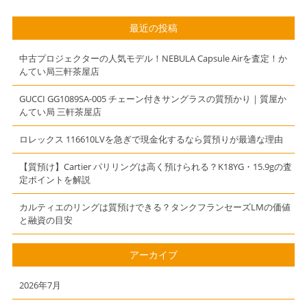
れます！ 質
屋 かんてい
屋 かんてい
局 三軒茶屋店
最近の投稿
局 三軒茶屋店
中古プロジェクターの人気モデル！NEBULA Capsule Airを査定！か
んてい局三軒茶屋店
GUCCI GG1089SA-005 チェーン付きサングラスの質預かり｜質屋か
んてい局 三軒茶屋店
ロレックス 116610LVを急ぎで現金化するなら質預りが最適な理由
【質預け】Cartier パリリングは高く預けられる？K18YG・15.9gの査
定ポイントを解説
カルティエのリングは質預けできる？タンクフランセーズLMの価値
と融資の目安
アーカイブ
2026年7月