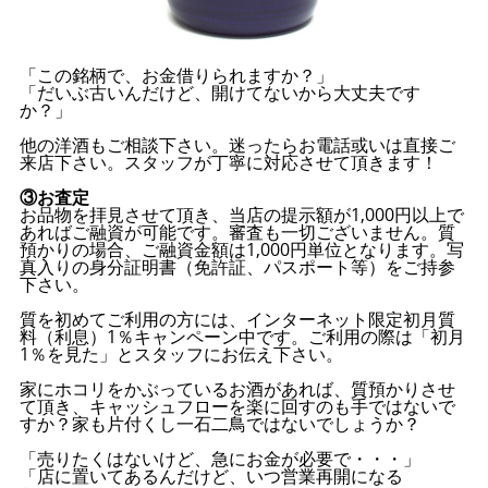
「この銘柄で、お金借りられますか？」
「だいぶ古いんだけど、開けてないから大丈夫です
か？」
他の洋酒もご相談下さい。迷ったらお電話或いは直接ご
来店下さい。スタッフが丁寧に対応させて頂きます！
③お査定
お品物を拝見させて頂き、当店の提示額が1,000円以上で
あればご融資が可能です。審査も一切ございません。質
預かりの場合、ご融資金額は1,000円単位となります。写
真入りの身分証明書（免許証、パスポート等）をご持参
下さい。
質を初めてご利用の方には、インターネット限定初月質
料（利息）1％キャンペーン中です。ご利用の際は「初月
1％を見た」とスタッフにお伝え下さい。
家にホコリをかぶっているお酒があれば、質預かりさせ
て頂き、キャッシュフローを楽に回すのも手ではないで
すか？家も片付くし一石二鳥ではないでしょうか？
「売りたくはないけど、急にお金が必要で・・・」
「店に置いてあるんだけど、いつ営業再開になる