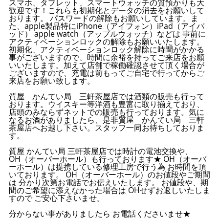
スマホ、タブレット、スマートウォッチの質預かりも大
歓迎です！これらも初期化とデータの消去をお願いして
おります。 パスワードの解除もお願いしています。ま
た、apple製品特にiPhone（アイフォン）iPad（アイパ
ッド） apple watch（アップルウォッチ）などは 事前に
アクティベーションロックの解除もお願いいたします。
初期化、アクティベーションロック解除に時間がかかる
事がございますので、時間に余裕を持ってご来店をお願
いいたします。加えて店舗で稼働確認させて頂く場合が
ございますので、充電は前もってご自宅で行ってからご
来店をお願い致します。
質屋 かんてい局 三軒茶屋店では酒類の販売も行って
おります。ウイスキー等洋酒も豊富に取り揃えており、
店頭のみならずネットでの販売も行っております。気に
なるお酒がありましたら、是非質屋 かんてい局 三軒
茶屋店へお越し下さい。スタッフ一同お待ちしておりま
す。
質屋 かんてい局 三軒茶屋店では時計の電池交換や、
OH（オーバーホール）も行っております★ OH（オーバ
ーホール）は提携している修理工房で行う為 お時間を頂
いております。 OH（オーバーホール）のお値段やご期間
は 分かり次第お電話でお伝えいたします。 お値段や、期
間のご希望に添えなかった場合は OHせずお返しいたしま
すので ご安心下さいませ。
分からない事がありましたら お電話くださいませ★