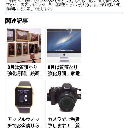
ご自宅でご使用になっていないものがありましたら、是非一度お持ち込み
下さい。 当店スタッフが、目一杯査定させていただきます。出張買取や宅
配買取にも対応しております。
関連記事
8月は質預かり
8月は質預かり
強化月間。絵画
強化月間。家電
でご融資致しま
製品でご融資致
す！初めての方
します！初めて
インターネット
の方インターネ
限定 初月質料
ット限定 初月
1％キャンペー
質料1％キャン
ン実施中！
ペーン実施中！
アップルウォッ
カメラでご融資
チでお金借りら
致します！ 質