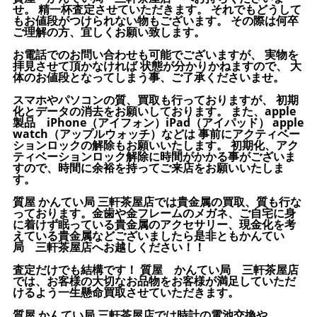
せ。 精一杯査定させていただきます。 それでもどうして
もお値段がつけられない物もございます。 その際は何卒
ご理解の方、宜しくお願い致します。
お電話でのお問い合わせも可能でございますが、 実物を
拝見させて頂かなければ 状態が分かりかねますので、 大
体のお値段となってしまう事、ご了承くださいませ。
スマホやパソコンの質、買取も行っておりますが、 初期
化とデータの消去をお願いしております。 また、apple
製品 iPhone（アイフォン）iPad（アイパッド） apple
watch（アップルウォッチ）などは 事前にアクティベー
ションロックの解除もお願いいたします。 初期化、アク
ティベーションロック解除に時間がかかる事がございま
すので、時間に余裕を持ってご来店をお願いいたしま
す。
質屋 かんてい局 三軒茶屋店では貴金属の買取、質も行な
っております。金歯や金フレームのメガネ、ご自宅に身
に着けず眠っている貴金属のアクセサリー、現金化を考
えている貴金属などございましたら是非ともかんてい
局 三軒茶屋店へお越しください！！
査定だけでも結構です！ 質屋 かんてい局 三軒茶屋店
では、お客様の大切なお品物をお客様が満足していただ
けるよう一生懸命買取させていただきます。
質屋 かんてい局 三軒茶屋店では時計の電池交換や、