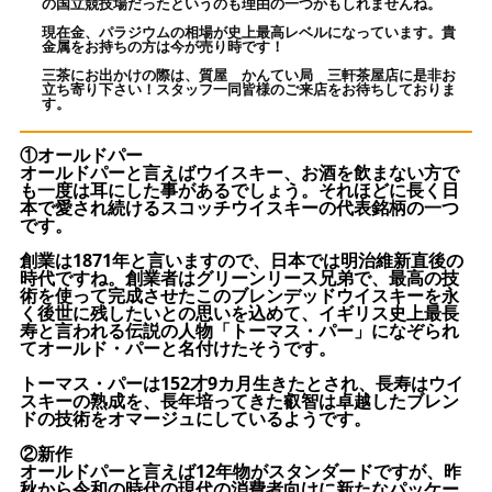
の国立競技場だったというのも理由の一つかもしれませんね。
現在金、パラジウムの相場が史上最高レベルになっています。貴
金属をお持ちの方は今が売り時です！
三茶にお出かけの際は、質屋 かんてい局 三軒茶屋店に是非お
立ち寄り下さい！スタッフ一同皆様のご来店をお待ちしておりま
す。
①オールドパー
オールドパーと言えばウイスキー、お酒を飲まない方で
も一度は耳にした事があるでしょう。それほどに長く日
本で愛され続けるスコッチウイスキーの代表銘柄の一つ
です。
創業は1871年と言いますので、日本では明治維新直後の
時代ですね。創業者はグリーンリース兄弟で、最高の技
術を使って完成させたこのブレンデッドウイスキーを永
く後世に残したいとの思いを込めて、イギリス史上最長
寿と言われる伝説の人物「トーマス・パー」になぞられ
てオールド・パーと名付けたそうです。
トーマス・パーは152才9カ月生きたとされ、長寿はウイ
スキーの熟成を、長年培ってきた叡智は卓越したブレン
ドの技術をオマージュにしているようです。
②新作
オールドパーと言えば12年物がスタンダードですが、昨
秋から令和の時代の現代の消費者向けに新たなパッケー