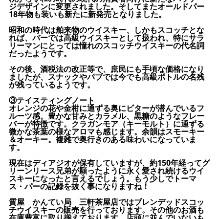
ジデザインに変更されました。そしてまたオールドパー
18年物も装いも新たに新発売となりました。
昭和の時代は舶来物のウイスキー、しかもスコッチとな
れば、バーでは高級ウイスキーとして扱われ、特にサラ
リーマンにとっては憧れのスコッチウイスキーの代名詞
だったようです。
その後、酒税法の改正等で、庶民にも手頃な価格になり
ましたが、スナックやパブでは今でも高級ボトルの名残
が残っているようです。
③テイスティングノート
オレンジの花や金柑に通ずる奥にビターが潜んでいるフ
ルーツ感。豊かな甘みとカラメル、黒糖のようなフレー
バーが特徴です。クラガンモア（キーモルト）に通ずる
微かな茶葉の様なアロマも感じます。余韻はスモーキー
＆オーキー。複雑で奥行きのある味わいになっていま
す。
現在はディアジオが保有していますが、約150年経ってグ
リーンリース兄弟が願ったように永く愛され続けるウイ
スキーになったと言えるでしょう。もう少しでトーマ
ス・パーの記録を抜く事になりますね！
質屋 かんてい局 三軒茶屋店ではブレンデッドスコッ
チウイスキーの販売を行っております。その他のお酒も
在庫豊富に取り揃えております。店頭に並んでいないも