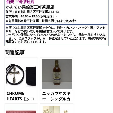
かんてい局伯楽三軒茶屋店
住所：
東京都世田谷区三軒茶屋2-13-13
営業時間：10:00～19:00(水曜定休日)
東急田園都市線三軒茶屋 世田谷通り口より約20秒
当店では世田谷区三軒茶屋を中心に、時計・カバン・バッグ・靴・アクセ
サリーなどの買い取りを積極的に行っております。
ご自宅でご使用になっていないものがありましたら、是非一度お持ち込み
下さい。 当店スタッフが、目一杯査定させていただきます。出張買取や宅
配買取にも対応しております。
関連記事
CHROME
ニッカウヰスキ
HEARTS【クロ
ー シングルカ
ムハーツ】ネッ
フェグレーン12
クレス スペー
年 ウッディ＆