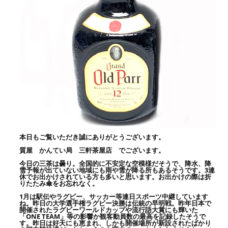
本日もご覧いただき誠にありがとうございます。
質屋 かんてい局 三軒茶屋店 でございます。
今日の三茶は曇り。全国的に不安定な空模様だそうで、降水、降
雪予報が出ていない地域にも雨や雪が降る所もあるそうです。3連
休でお出かけされている方も多いと思います。お出かけの際は折
りたたみ傘をお忘れなく。
1月は駅伝やラグビー、サッカー等連日スポーツ中継しています
ね。昨日の大学選手権ラグビー決勝は伝統の早明戦。昨年日本で
開催されたラグビーワールドカップや流行語大賞にも輝いた
「ONE TEAM」等の影響か観客動員数の最高を記録したそうで
す。昨日は好天にも恵まれ、しかも開催場所が新設されたばかり