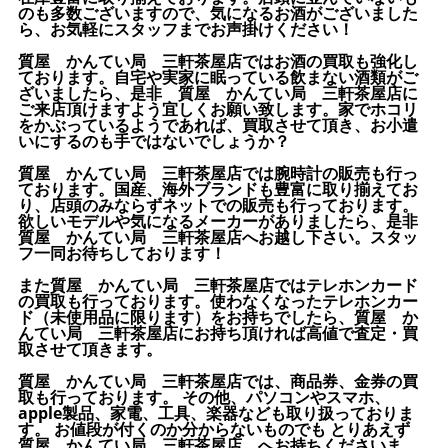
のも多数ございますので、気になるお酒がございました
ら、お気軽にスタッフまでお声掛けください！
質屋 かんてい局 三軒茶屋店ではお酒の買取も強化し
ております。自宅や実家に眠っている飲まない酒類がご
ざいましたら、是非 質屋 かんてい局 三軒茶屋店に
ご来店頂けますよう宜しくお願い致します。家でホコリ
をかぶっているようであれば、買取させて頂き、お小遣
いにするのも手ではないでしょうか？
質屋 かんてい局 三軒茶屋店では腕時計の販売も行っ
ております。国産、海外ブランドも豊富に取り揃えてお
り、店頭のみならずネットでの販売も行っております。
欲しいモデルや気になるメーカーがありましたら、是非
質屋 かんてい局 三軒茶屋店へお越し下さい。スタッ
フ一同お待ちしております！
また質屋 かんてい局 三軒茶屋店ではテレホンカード
の買取も行っております。使わなくなったテレホンカー
ド（未使用品に限ります）をお持ちでしたら、質屋 か
んてい局 三軒茶屋店にお持ち頂ければ高値で査定・買
取させて頂きます。
質屋 かんてい局 三軒茶屋店では、商品券、金券の買
取も行っております。 その他、パソコンやスマホ、
apple製品、家電、工具、楽器なども取り扱っておりま
す。 お値段が付くのか分からないものでも とりあえず
質屋 かんてい局 三軒茶屋店 へお持ちくださいま