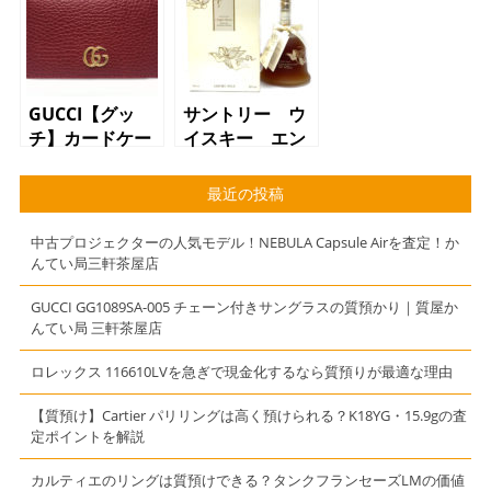
ドクロス シル
メロウ 質屋
バー925【質
かんてい局 三
屋】【かんてい
軒茶屋店（東急
局】【三軒茶
田園都市線桜新
屋】【小田急線
町駅からお越し
GUCCI【グッ
サントリー ウ
豪徳寺駅のお客
のお客様より買
チ】カードケー
イスキー エン
様より買取】
取させて頂きま
ス プチマーモ
ジェルブレン
した）
ント レッド
ド 質屋 かん
最近の投稿
【質】【かんて
てい局 三軒茶
い局】【三軒茶
屋店(東急世田谷
中古プロジェクターの人気モデル！NEBULA Capsule Airを査定！か
屋店】【田園都
線下高井戸駅か
んてい局三軒茶屋店
市線溝の口駅の
らお越しのお客
お客様から買
様より買取させ
GUCCI GG1089SA-005 チェーン付きサングラスの質預かり｜質屋か
んてい局 三軒茶屋店
取】
て頂きました)
ロレックス 116610LVを急ぎで現金化するなら質預りが最適な理由
【質預け】Cartier パリリングは高く預けられる？K18YG・15.9gの査
定ポイントを解説
カルティエのリングは質預けできる？タンクフランセーズLMの価値