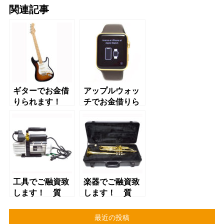
関連記事
ギターでお金借
アップルウォッ
りられます！
チでお金借りら
質屋 かんてい
れます！ 質
局 三軒茶屋店
屋 かんてい
局 三軒茶屋店
工具でご融資致
楽器でご融資致
します！ 質
します！ 質
屋 かんてい
屋 かんてい
局 三軒茶屋店
局 三軒茶屋店
最近の投稿