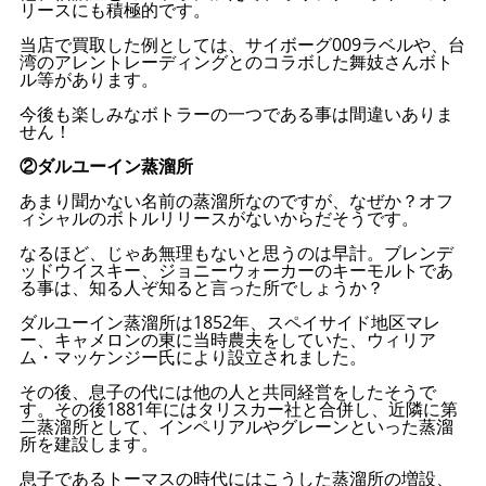
リースにも積極的です。
当店で買取した例としては、サイボーグ009ラベルや、台
湾のアレントレーディングとのコラボした舞妓さんボト
ル等があります。
今後も楽しみなボトラーの一つである事は間違いありま
せん！
②ダルユーイン蒸溜所
あまり聞かない名前の蒸溜所なのですが、なぜか？オフ
ィシャルのボトルリリースがないからだそうです。
なるほど、じゃあ無理もないと思うのは早計。ブレンデ
ッドウイスキー、ジョニーウォーカーのキーモルトであ
る事は、知る人ぞ知ると言った所でしょうか？
ダルユーイン蒸溜所は1852年、スペイサイド地区マレ
ー、キャメロンの東に当時農夫をしていた、ウィリア
ム・マッケンジー氏により設立されました。
その後、息子の代には他の人と共同経営をしたそうで
す。その後1881年にはタリスカー社と合併し、近隣に第
二蒸溜所として、インペリアルやグレーンといった蒸溜
所を建設します。
息子であるトーマスの時代にはこうした蒸溜所の増設、