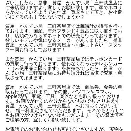
ざいましたら、是非 質屋 かんてい局 三軒茶屋店に
ご来店頂けますよう宜しくお願い致します。家でホコリ
をかぶっているようであれば、買取させて頂き、お小遣
いにするのも手ではないでしょうか？
質屋 かんてい局 三軒茶屋店では腕時計の販売も行っ
ております。国産、海外ブランドも豊富に取り揃えてお
り、店頭のみならずネットでの販売も行っております。
欲しいモデルや気になるメーカーがありましたら、是非
質屋 かんてい局 三軒茶屋店へお越し下さい。スタッ
フ一同お待ちしております！
また質屋 かんてい局 三軒茶屋店ではテレホンカード
の買取も行っております。使わなくなったテレホンカー
ド（未使用品に限ります）をお持ちでしたら、質屋 か
んてい局 三軒茶屋店にお持ち頂ければ高値で査定・買
取させて頂きます。
質屋 かんてい局 三軒茶屋店では、商品券、金券の買
取も行っております。 その他、パソコンやスマホ、
apple製品、家電、工具、楽器なども取り扱っておりま
す。 お値段が付くのか分からないものでも とりあえず
質屋 かんてい局 三軒茶屋店 へお持ちくださいま
せ。 精一杯査定させていただきます。 それでもどうして
もお値段がつけられない物もございます。 その際は何卒
ご理解の方、宜しくお願い致します。
お電話でのお問い合わせも可能でございますが、 実物を