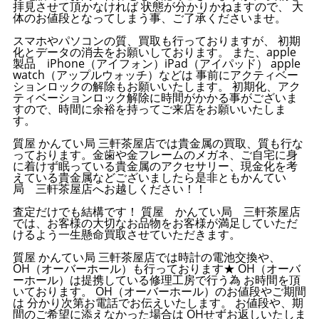
拝見させて頂かなければ 状態が分かりかねますので、 大
体のお値段となってしまう事、ご了承くださいませ。
スマホやパソコンの質、買取も行っておりますが、 初期
化とデータの消去をお願いしております。 また、apple
製品 iPhone（アイフォン）iPad（アイパッド） apple
watch（アップルウォッチ）などは 事前にアクティベー
ションロックの解除もお願いいたします。 初期化、アク
ティベーションロック解除に時間がかかる事がございま
すので、時間に余裕を持ってご来店をお願いいたしま
す。
質屋 かんてい局 三軒茶屋店では貴金属の買取、質も行な
っております。金歯や金フレームのメガネ、ご自宅に身
に着けず眠っている貴金属のアクセサリー、現金化を考
えている貴金属などございましたら是非ともかんてい
局 三軒茶屋店へお越しください！！
査定だけでも結構です！ 質屋 かんてい局 三軒茶屋店
では、お客様の大切なお品物をお客様が満足していただ
けるよう一生懸命買取させていただきます。
質屋 かんてい局 三軒茶屋店では時計の電池交換や、
OH（オーバーホール）も行っております★ OH（オーバ
ーホール）は提携している修理工房で行う為 お時間を頂
いております。 OH（オーバーホール）のお値段やご期間
は 分かり次第お電話でお伝えいたします。 お値段や、期
間のご希望に添えなかった場合は OHせずお返しいたしま