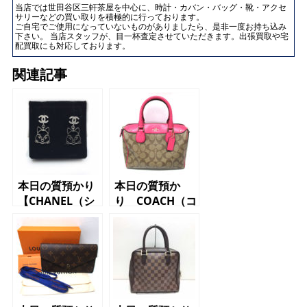
当店では世田谷区三軒茶屋を中心に、時計・カバン・バッグ・靴・アクセ
サリーなどの買い取りを積極的に行っております。
ご自宅でご使用になっていないものがありましたら、是非一度お持ち込み
下さい。 当店スタッフが、目一杯査定させていただきます。出張買取や宅
配買取にも対応しております。
関連記事
本日の質預かり
本日の質預か
【CHANEL（シ
り COACH（コ
ャネル）ピア
ーチ）2WAYバ
ス ネコ
ッグ シグネチ
2016】
ャー ピンク