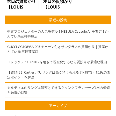
本日の質預かり
本日の質預かり
【LOUIS
【LOUIS
VUITTON（ルイ
VUITTON（ルイ
ヴィトン）ポル
ヴィトン）ハン
最近の投稿
トフォイユ ジ
ドバッグ
ャンヌ
N51150 ブレ
中古プロジェクターの人気モデル！NEBULA Capsule Airを査定！か
M62155 モノ
ラ ダミエ】
んてい局三軒茶屋店
グラム】
GUCCI GG1089SA-005 チェーン付きサングラスの質預かり｜質屋か
んてい局 三軒茶屋店
ロレックス 116610LVを急ぎで現金化するなら質預りが最適な理由
【質預け】Cartier パリリングは高く預けられる？K18YG・15.9gの査
定ポイントを解説
カルティエのリングは質預けできる？タンクフランセーズLMの価値
と融資の目安
アーカイブ