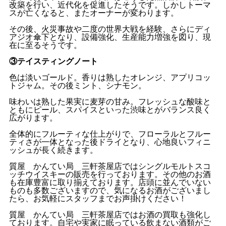
改築を行い、近代化を促進したそうです。しかしトーマ
スが亡くなると、またオーナーが変わります。
その後、火災事故や二度の世界大戦を経験、さらにディ
アジオ傘下となり、設備強化、生産能力増強を図り、現
在に至るそうです。
③テイスティングノート
色は淡いゴールド。香りは熟したオレンジ、アプリコッ
トジャム。その後ミント、シナモン。
味わいは熟した果実に麦芽の甘み。フレッシュな酸味と
ともにピール、スパイスといった渋味とがバランス良く
広がります。
全体的にフルーティな仕上がりで、フローラルとフルー
ティさが一体となった後ドライとなり、心地良いフィニ
ッシュが長く続きます。
質屋 かんてい局 三軒茶屋店ではシングルモルトスコ
ッチウイスキーの販売を行っております。その他のお酒
も在庫豊富に取り揃えております。店頭に並んでいない
ものも多数ございますので、気になるお酒がございまし
たら、お気軽にスタッフまでお声掛けください！
質屋 かんてい局 三軒茶屋店ではお酒の買取も強化し
ております。自宅や実家に眠っている飲まない酒類がご