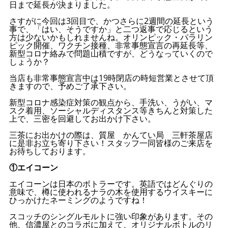
日まで延長が決まりました。
さすがに今回は3回目で、かつさらに2週間の延長という
事で、「はい、そうですか」と二つ返事で応じるという
方は少ないかもしれませんね。オリンピック・パラリン
ピック開催、ワクチン接種、非常事態宣言の再延長等、
新型コロナ絡みで問題山積ですが、どうなっていくので
しょうか？
当店も非常事態宣言中は19時閉店の時短営業とさせて頂
きますので、予めご了承下さい。
新型コロナ感染症対策の観点から、手洗い、うがい、マ
スク着用、ソーシャルディスタンス等きちんと対策した
上で、三密を回避してお出かけ下さい。
三茶にお出かけの際は、質屋 かんてい局 三軒茶屋店
に是非お立ち寄り下さい！スタッフ一同皆様のご来店を
お待ちしております。
①エイコーン
エイコーンは日本のボトラーです。英語ではどんぐりの
意味で、樽に使われるナラの木を使用するウイスキーに
ひっかけたネーミングのようですね！
スコッチのシングルモルトに強い印象があります。その
他、信濃屋とのコラボに加えて、オリジナルボトルのリ