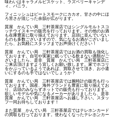
味わいはキャラメルビスケット、ラズベリーキャンデ
ィ、バニラ。
フィニッシュはピートスモークにカカオ。甘さの中にほ
ろ苦さが混じった余韻が広がります。
質屋 かんてい局 三軒茶屋店ではシングルモルトスコ
ッチウイスキーの販売を行っております。その他のお酒
も在庫豊富に取り揃えております。店頭に並んでいない
ものも多数ございますので、気になるお酒がございまし
たら、お気軽にスタッフまでお声掛けください！
質屋 かんてい局 三軒茶屋店ではお酒の買取も強化し
ております。自宅や実家に眠っている飲まない酒類がご
ざいましたら、是非 質屋 かんてい局 三軒茶屋店に
ご来店頂けますよう宜しくお願い致します。家でホコリ
をかぶっているようであれば、買取させて頂き、お小遣
いにするのも手ではないでしょうか？
質屋 かんてい局 三軒茶屋店では腕時計の販売も行っ
ております。国産、海外ブランドも豊富に取り揃えてお
り、店頭のみならずネットでの販売も行っております。
欲しいモデルや気になるメーカーがありましたら、是非
質屋 かんてい局 三軒茶屋店へお越し下さい。スタッ
フ一同お待ちしております！
また質屋 かんてい局 三軒茶屋店ではテレホンカード
の買取も行っております。使わなくなったテレホンカー