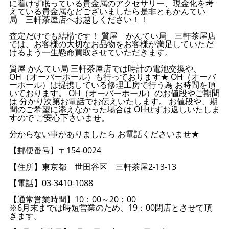
に着けず眠っている貴金属のアクセサリー、現金化を考
えている貴金属などございましたら是非ともかんてい
局 三軒茶屋店へお越しください！！
査定だけでも結構です！ 質屋 かんてい局 三軒茶屋店
では、お客様の大切なお品物をお客様が満足していただ
けるよう一生懸命買取させていただきます。
質屋 かんてい局 三軒茶屋店では時計の電池交換や、
OH（オーバーホール）も行っております★ OH（オーバ
ーホール）は提携している修理工房で行う為 お時間を頂
いております。 OH（オーバーホール）のお値段やご期間
は 分かり次第お電話でお伝えいたします。 お値段や、期
間のご希望に添えなかった場合は OHせずお返しいたしま
すので ご安心下さいませ。
分からない事がありましたら お電話くださいませ★
【郵便番号】〒154-0024
【住所】東京都 世田谷区 三軒茶屋2-13-13
【電話】03-3410-1088
【通常営業時間】10：00～20：00
※6月末までは時短営業のため、19：00閉店とさせて頂
きます。