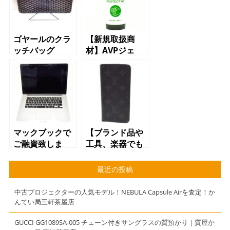
ゴヤールのクラ
【新規取扱商
ッチバッグ
材】AVPジェ
ル ローズ 保
湿保護成分入り
アルコール59％
配合ハンドジェ
ル 速乾タイ
プ 500ml 質
屋 かんてい
マックブックで
【ブランド品や
局 三軒茶屋店
ご融資致しま
工具、楽器でも
す！ 質屋 か
質預かり可能で
んてい局 三軒
す。】【質】
最近の投稿
茶屋店
【かんてい局】
【三軒茶屋】
中古プロジェクターの人気モデル！NEBULA Capsule Airを査定！か
んてい局三軒茶屋店
GUCCI GG1089SA-005 チェーン付きサングラスの質預かり｜質屋か