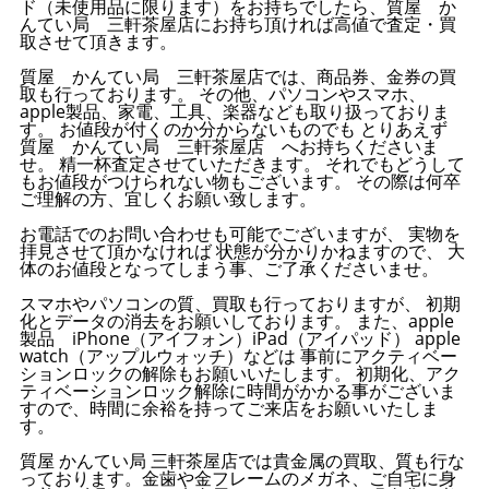
ド（未使用品に限ります）をお持ちでしたら、質屋 か
んてい局 三軒茶屋店にお持ち頂ければ高値で査定・買
取させて頂きます。
質屋 かんてい局 三軒茶屋店では、商品券、金券の買
取も行っております。 その他、パソコンやスマホ、
apple製品、家電、工具、楽器なども取り扱っておりま
す。 お値段が付くのか分からないものでも とりあえず
質屋 かんてい局 三軒茶屋店 へお持ちくださいま
せ。 精一杯査定させていただきます。 それでもどうして
もお値段がつけられない物もございます。 その際は何卒
ご理解の方、宜しくお願い致します。
お電話でのお問い合わせも可能でございますが、 実物を
拝見させて頂かなければ 状態が分かりかねますので、 大
体のお値段となってしまう事、ご了承くださいませ。
スマホやパソコンの質、買取も行っておりますが、 初期
化とデータの消去をお願いしております。 また、apple
製品 iPhone（アイフォン）iPad（アイパッド） apple
watch（アップルウォッチ）などは 事前にアクティベー
ションロックの解除もお願いいたします。 初期化、アク
ティベーションロック解除に時間がかかる事がございま
すので、時間に余裕を持ってご来店をお願いいたしま
す。
質屋 かんてい局 三軒茶屋店では貴金属の買取、質も行な
っております。金歯や金フレームのメガネ、ご自宅に身