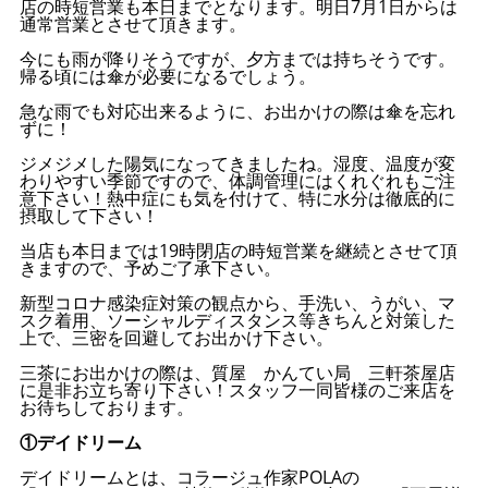
店の時短営業も本日までとなります。明日7月1日からは
通常営業とさせて頂きます。
今にも雨が降りそうですが、夕方までは持ちそうです。
帰る頃には傘が必要になるでしょう。
急な雨でも対応出来るように、お出かけの際は傘を忘れ
ずに！
ジメジメした陽気になってきましたね。湿度、温度が変
わりやすい季節ですので、体調管理にはくれぐれもご注
意下さい！熱中症にも気を付けて、特に水分は徹底的に
摂取して下さい！
当店も本日までは19時閉店の時短営業を継続とさせて頂
きますので、予めご了承下さい。
新型コロナ感染症対策の観点から、手洗い、うがい、マ
スク着用、ソーシャルディスタンス等きちんと対策した
上で、三密を回避してお出かけ下さい。
三茶にお出かけの際は、質屋 かんてい局 三軒茶屋店
に是非お立ち寄り下さい！スタッフ一同皆様のご来店を
お待ちしております。
①デイドリーム
デイドリームとは、コラージュ作家POLAの