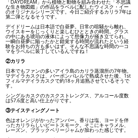
「DAYDREAM」から植物と動物を組み合わせた「不思議
な生き物図鑑」の作品をラベルに配したウィスク・イー
のオリジナルシリーズです。今日ご紹介するカリラ7年は
第二弾となるそうです。
デイドリームは日本語で白昼夢。日常の喧騒から離れ、
ウイスキーをじっくりと楽しむひとときの時間。グラス
の中にある琥珀の液体によって想像力が掻き立てられ、
一瞬白昼夢に陥ったかと錯覚する時間が流れたという経
験をお持ちの方も多いはず。そんな不思議な時間の一コ
マをラベルに装丁しているんですね！
②カリラ
日本でもファンの多いアイラ島のカリラ蒸溜所の7年物。
マデイラカスクは、バーボンバレルで熟成させた後、1st
フィルマデイラカスクで約18ヶ月追熟させているそうで
す。
シングルカスクのカスクストレングス、アルコール度数
は57.6度と高い仕上がりです。
③テイスティングノート
色はオレンジがかったアンバー。香りは塩、ヨードを伴
ったカリラらしいピートスモーク。そこにキャラメル、
レーズン、ブラックベリージャムが加わった感じです。