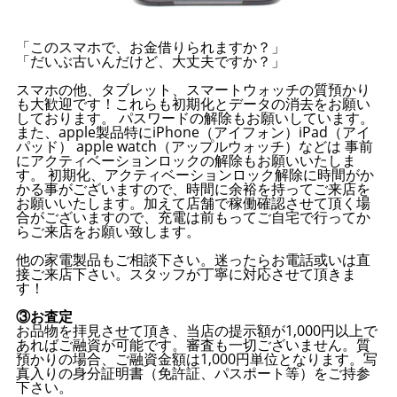
「このスマホで、お金借りられますか？」
「だいぶ古いんだけど、大丈夫ですか？」
スマホの他、タブレット、スマートウォッチの質預かり
も大歓迎です！これらも初期化とデータの消去をお願い
しております。 パスワードの解除もお願いしています。
また、apple製品特にiPhone（アイフォン）iPad（アイ
パッド） apple watch（アップルウォッチ）などは 事前
にアクティベーションロックの解除もお願いいたしま
す。 初期化、アクティベーションロック解除に時間がか
かる事がございますので、時間に余裕を持ってご来店を
お願いいたします。加えて店舗で稼働確認させて頂く場
合がございますので、充電は前もってご自宅で行ってか
らご来店をお願い致します。
他の家電製品もご相談下さい。迷ったらお電話或いは直
接ご来店下さい。スタッフが丁寧に対応させて頂きま
す！
③お査定
お品物を拝見させて頂き、当店の提示額が1,000円以上で
あればご融資が可能です。審査も一切ございません。質
預かりの場合、ご融資金額は1,000円単位となります。写
真入りの身分証明書（免許証、パスポート等）をご持参
下さい。