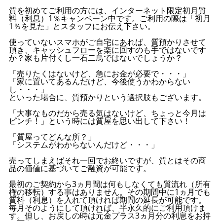
質を初めてご利用の方には、インターネット限定初月質
料（利息）1％キャンペーン中です。ご利用の際は「初月
1％を見た」とスタッフにお伝え下さい。
使っていないスマホがご自宅にあれば、質預かりさせて
頂き、キャッシュフローを楽に回すのも手ではないです
か？家も片付くし一石二鳥ではないでしょうか？
「売りたくはないけど、急にお金が必要で・・・」
「家に置いてあるんだけど、今後使うかわからない
し・・・」
といった場合に、質預かりという選択肢もございます。
「大事なものだから売る気はないけど、ちょっと今月は
ピンチ！」という時には質屋を思い出して下さい！
「質屋ってどんな所？」
「システムがわからないんだけど・・・」
売ってしまえばそれ一回でお終いですが、質とはその商
品の価値に基づいてご融資が可能です。
最初のご契約から3ヵ月間は何もしなくても質流れ（所有
権の移転）する事はありません。その期間中に1ヵ月でも
質料（利息）を入れて頂ければ期間の延長が可能です。
毎月そのようにして頂ければ、半永久的にご利用頂けま
す。但し、お戻しの時は元金プラス3ヵ月分の利息をお持