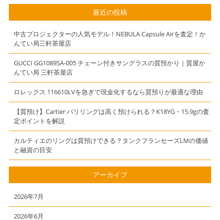
ご融資致しま
んてい局 三軒
最近の投稿
す！初めての方
茶屋店
インターネット
中古プロジェクターの人気モデル！NEBULA Capsule Airを査定！か
限定 初月質料
んてい局三軒茶屋店
1％今日まで！
GUCCI GG1089SA-005 チェーン付きサングラスの質預かり｜質屋か
んてい局 三軒茶屋店
ロレックス 116610LVを急ぎで現金化するなら質預りが最適な理由
【質預け】Cartier パリリングは高く預けられる？K18YG・15.9gの査
定ポイントを解説
カルティエのリングは質預けできる？タンクフランセーズLMの価値
と融資の目安
アーカイブ
2026年7月
2026年6月