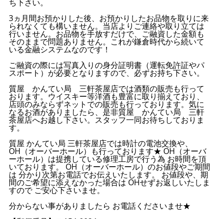
ち下さい。
3ヵ月間お預かりした後、お預かりしたお品物を取りに来
られなくても構いません。当店よりご連絡や取り立ては
行いません。お品物を手放すだけで、ご融資した金額も
そのままで問題ありません。これが鎌倉時代から続いて
いる金融システムなのです！
ご融資の際には写真入りの身分証明書（運転免許証やパ
スポート）が必要となりますので、必ずお持ち下さい。
質屋 かんてい局 三軒茶屋店では酒類の販売も行って
おります。ウイスキー等洋酒も豊富に取り揃えており、
店頭のみならずネットでの販売も行っております。気に
なるお酒がありましたら、是非質屋 かんてい局 三軒
茶屋店へお越し下さい。スタッフ一同お待ちしておりま
す。
質屋 かんてい局 三軒茶屋店では時計の電池交換や、
OH（オーバーホール）も行っております★ OH（オーバ
ーホール）は提携している修理工房で行う為 お時間を頂
いております。 OH（オーバーホール）のお値段やご期間
は 分かり次第お電話でお伝えいたします。 お値段や、期
間のご希望に添えなかった場合は OHせずお返しいたしま
すので ご安心下さいませ。
分からない事がありましたら お電話くださいませ★