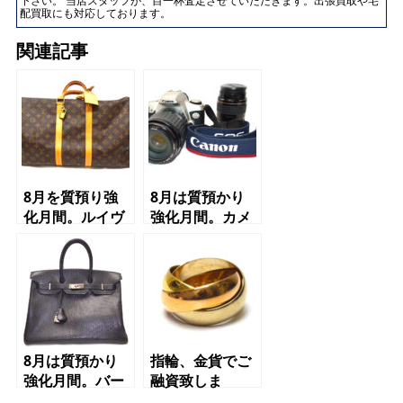
下さい。 当店スタッフが、目一杯査定させていただきます。出張買取や宅
配買取にも対応しております。
関連記事
8月を質預り強
8月は質預かり
化月間。ルイヴ
強化月間。カメ
ィトンバッグ、
ラでご融資大歓
財布での質預か
迎！初めての方
り大歓迎！
インターネット
限定初月質料
1％キャンペー
ン実施中！
8月は質預かり
指輪、金貨でご
強化月間。バー
融資致しま
キン、ケリーで
す！ 質屋 か