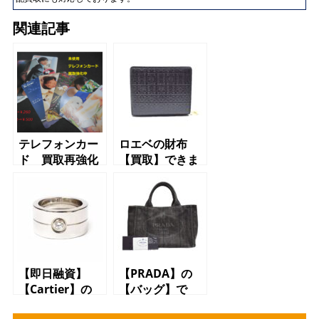
関連記事
テレフォンカー
ロエベの財布
ド 買取再強化
【買取】できま
す【世田谷】
【三軒茶屋】
【駒沢】【上
馬】
【即日融資】
【PRADA】の
【Cartier】の
【バッグ】で
【リング】で
【買取】できま