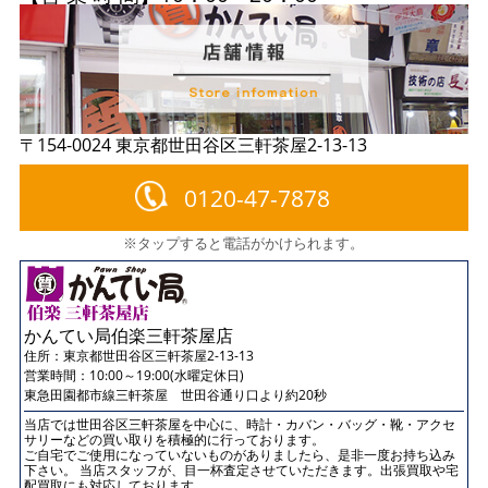
〒154-0024 東京都世田谷区三軒茶屋2-13-13
0120-47-7878
※タップすると電話がかけられます。
かんてい局伯楽三軒茶屋店
住所：
東京都世田谷区三軒茶屋2-13-13
営業時間：10:00～19:00(水曜定休日)
東急田園都市線三軒茶屋 世田谷通り口より約20秒
当店では世田谷区三軒茶屋を中心に、時計・カバン・バッグ・靴・アクセ
サリーなどの買い取りを積極的に行っております。
ご自宅でご使用になっていないものがありましたら、是非一度お持ち込み
下さい。 当店スタッフが、目一杯査定させていただきます。出張買取や宅
配買取にも対応しております。