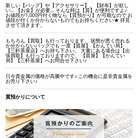
新しい【バッグ】や【アクセサリー】、【財布】が欲し
い… 【お金】が必要… そんな時は【質】が便利ですよ♪
お値段が1,000円付く物なら【質預かり】が可能なので お
値段が付くか分からないものでもお持ちください★ 拝見
させて頂きます。
もちろん【買取】も行っております。 状態が悪く売れる
か分からないバッグでも 一度【質屋】【かんてい局】
【三軒茶屋店】へお持ち下さい。 大量にある場合は【出
張買取】も行っておりますので、 【質屋】【かんてい
局】【三軒茶屋】へお問合せ下さい♪
只今貴金属の価格が高騰中です♪ この機会に是非貴金属を
お売り下さい♪
質預かりについて