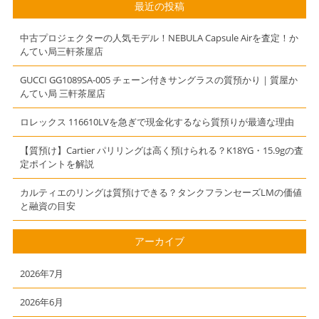
【質預かり】で
す【かんてい
最近の投稿
きます【質】
局】【三軒茶
【かんてい局】
屋】
中古プロジェクターの人気モデル！NEBULA Capsule Airを査定！か
【三軒茶屋店】
んてい局三軒茶屋店
GUCCI GG1089SA-005 チェーン付きサングラスの質預かり｜質屋か
んてい局 三軒茶屋店
ロレックス 116610LVを急ぎで現金化するなら質預りが最適な理由
【質預け】Cartier パリリングは高く預けられる？K18YG・15.9gの査
定ポイントを解説
カルティエのリングは質預けできる？タンクフランセーズLMの価値
と融資の目安
アーカイブ
2026年7月
2026年6月