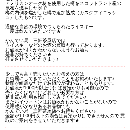
アメリカンオーク材を使用した樽をスコットランド産の
昆布を燃やした炎で
樽の内側を焦がした樽で追加熟成（カスクフィニッシ
ュ）したものです。
過酷な自然の環境でつくられたウイスキー
一度は飲んでみたいです★
かんてい局 三軒茶屋店では
ウイスキーなどのお酒の買取も行っております。
お値段が付くかわからないようなお酒も
是非お持ちください★
拝見させていただきます♪
少しでも高く売りたいとお考えの方は
お綺麗にしてきていただくことをお勧めいたします♪
状態が綺麗なだけでお値段が変わることもあります。
お値段が1000円以上つけば質預かりも可能なので
売りたくはないけどお金が必要な方は
是非質の利用も検討してみてください♪
またルイヴィトンはお値段が付かないことがないので
使用感がかなりあるお品物でも
かんてい局 三軒茶屋店へお持ちください♪
金額が1,000円以下の場合は質預かりはできませんので 買
取のご案内をさせていただきます★