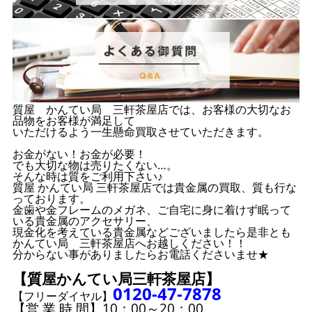
質屋 かんてい局 三軒茶屋店では、お客様の大切なお
品物をお客様が満足して
いただけるよう一生懸命買取させていただきます。
お金がない！お金が必要！
でも大切な物は売りたくない…。
そんな時は質をご利用下さい♪
質屋 かんてい局 三軒茶屋店では貴金属の買取、質も行な
っております。
金歯や金フレームのメガネ、ご自宅に身に着けず眠って
いる貴金属のアクセサリー、
現金化を考えている貴金属などございましたら是非とも
かんてい局 三軒茶屋店へお越しください！！
分からない事がありましたらお電話くださいませ★
【質屋かんてい局三軒茶屋店】
0120-47-7878
【フリーダイヤル】
【営 業 時 間】10：00～20：00