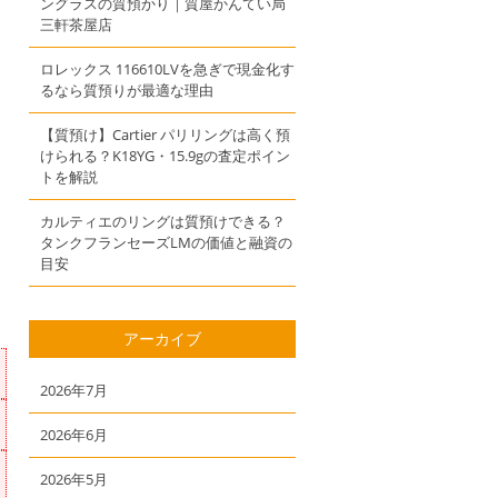
ングラスの質預かり｜質屋かんてい局
三軒茶屋店
ロレックス 116610LVを急ぎで現金化す
るなら質預りが最適な理由
【質預け】Cartier パリリングは高く預
けられる？K18YG・15.9gの査定ポイン
トを解説
カルティエのリングは質預けできる？
タンクフランセーズLMの価値と融資の
目安
アーカイブ
2026年7月
2026年6月
2026年5月