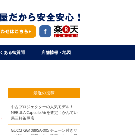
くある御質問
店舗情報・地図
最近の投稿
中古プロジェクターの人気モデル！
NEBULA Capsule Airを査定！かんてい
局三軒茶屋店
GUCCI GG1089SA-005 チェーン付きサ