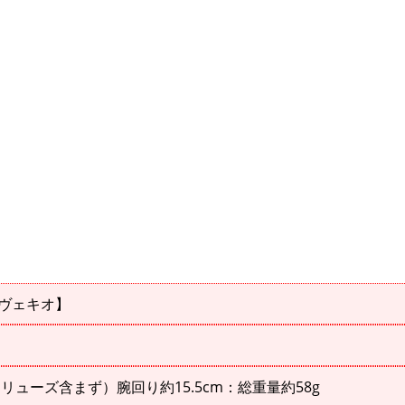
。
ンテヴェキオ】
ューズ含まず）腕回り約15.5cm：総重量約58g