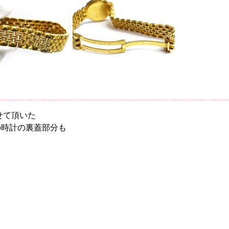
せて頂いた
オ】の時計の裏蓋部分も