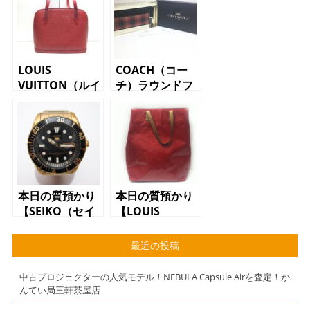
LOUIS
COACH（コー
VUITTON（ルイ
チ）ラウンドフ
ヴィトン）ハン
ァスナー長財
ドバッグ エ
布 F55431 チ
ピ リュサック
ェック
本日の質預かり
本日の質預かり
【SEIKO（セイ
【LOUIS
コー）セイコー
VUITTON（ルイ
5 ダイバーズ
ヴィトン）リー
最近の投稿
ウォッチ】
ドMM ハンド
バッグ】
中古プロジェクターの人気モデル！NEBULA Capsule Airを査定！か
んてい局三軒茶屋店