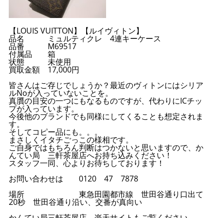
【LOUIS VUITTON】【ルイヴィトン】
品名 ミュルティクレ 4連キーケース
品番 M69517
付属品 箱
状態 未使用
買取金額 17,000円
皆さんはご存じでしょうか？最近のヴィトンにはシリア
ルNoが入っていないことを。
真贋の目安の一つにもなるものですが、代わりにICチッ
プが入っています。
今後他のブランドでも同様にしてくることも想定されま
す。
そしてコピー品にも。。。
まさしくイタチごっこの様相です。
ご自身ではもちろん判断はつかないと思いますので、か
んてい局 三軒茶屋店へお持ち込みください！
スタッフ一同、心よりお待ちしております！
お問い合わせは 0120 47 7878
場所 東急田園都市線 世田谷通り口出て
20秒 世田谷通り沿い、交番が真向い
かんてい局三軒茶屋店 楽天サイトもご覧ください