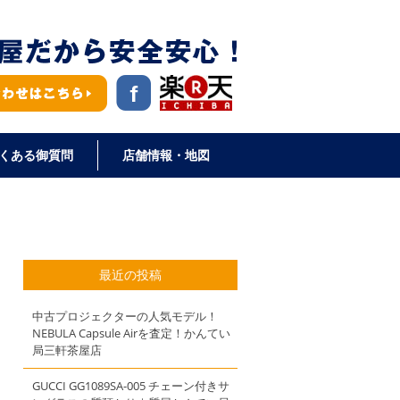
くある御質問
店舗情報・地図
最近の投稿
中古プロジェクターの人気モデル！
NEBULA Capsule Airを査定！かんてい
局三軒茶屋店
GUCCI GG1089SA-005 チェーン付きサ