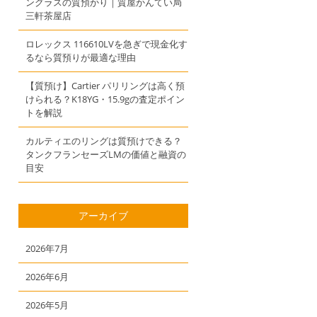
ングラスの質預かり｜質屋かんてい局
三軒茶屋店
ロレックス 116610LVを急ぎで現金化す
るなら質預りが最適な理由
【質預け】Cartier パリリングは高く預
けられる？K18YG・15.9gの査定ポイン
トを解説
カルティエのリングは質預けできる？
タンクフランセーズLMの価値と融資の
目安
アーカイブ
2026年7月
2026年6月
2026年5月