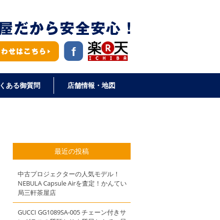
くある御質問
店舗情報・地図
最近の投稿
中古プロジェクターの人気モデル！
NEBULA Capsule Airを査定！かんてい
局三軒茶屋店
GUCCI GG1089SA-005 チェーン付きサ