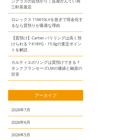
ングラスの質預かり｜質屋かんてい局
三軒茶屋店
ロレックス 116610LVを急ぎで現金化す
るなら質預りが最適な理由
【質預け】Cartier パリリングは高く預
けられる？K18YG・15.9gの査定ポイン
トを解説
カルティエのリングは質預けできる？
タンクフランセーズLMの価値と融資の
目安
アーカイブ
2026年7月
2026年6月
2026年5月