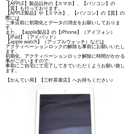
【APPLE】製品以外の【スマホ】、【パソコン】の
【質】も行っております。
【APPLE製品】や【スマホ】、【パソコン】の【質】の
際には
ご来店前に初期化とデータの消去をお願いしておりま
す。
また、【apple製品】の【iPhone】（アイフォン）
【iPad】（アイパッド）
【apple watch】（アップルウォッチ）などは
アクティベーションロックの解除も事前にお願いいたし
ます。
初期化、アクティベーションロック解除に時間がかかる
事がございますので、
事前にご自宅にて完了してきていただくようお願い致し
ます。
【かんてい局】【三軒茶屋店】へお持ちください♪