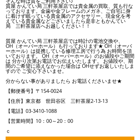
そんな時は質をご利用下さい♪
質屋 かんてい局 三軒茶屋店では貴金属の買取、質も行な
っております。金歯や金フレームのメガネ、ご自宅に身
に着けず眠っている貴金属のアクセサリー、現金化を考
えている貴金属などございましたら是非ともかんてい
局 三軒茶屋店へお越しください！！
質屋 かんてい局 三軒茶屋店では時計の電池交換や、
OH（オーバーホール）も行っております★ OH（オーバ
ーホール）は提携している修理工房で行う為 お時間を頂
いております。 OH（オーバーホール）のお値段やご期間
は 分かり次第お電話でお伝えいたします。 お値段や、期
間のご希望に添えなかった場合は OHせずお返しいたしま
すので ご安心下さいませ。
分からない事がありましたら お電話くださいませ★
【郵便番号】〒154-0024
【住所】東京都 世田谷区 三軒茶屋2-13-13
【電話】03-3410-1088
【営業時間】10：00～20：00
ｃ