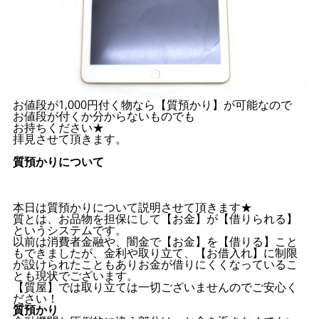
お値段が1,000円付く物なら【質預かり】が可能なので
お値段が付くか分からないものでも
お持ちください★
拝見させて頂きます。
質預かりについて
本日は質預かりについて説明させて頂きます★
質とは、お品物を担保にして【お金】が【借りられる】
というシステムです。
以前は消費者金融や、闇金で【お金】を【借りる】こと
もできましたが、金利や取り立て、【お借入れ】に制限
が設けられたこともありお金が借りにくくなっているこ
とも現状でございます。
【質屋】では取り立ては一切ございませんのでご安心く
ださい！
質預かり