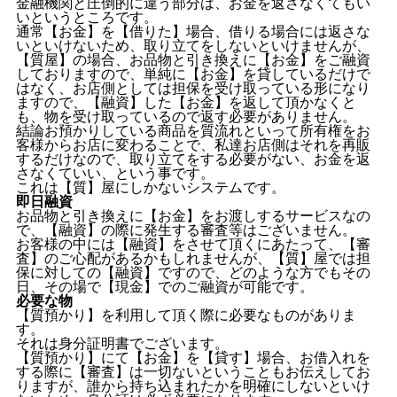
金融機関と圧倒的に違う部分は、お金を返さなくてもい
いというところです。
通常【お金】を【借りた】場合、借りる場合には返さな
いといけないため、取り立てをしないといけませんが、
【質屋】の場合、お品物と引き換えに【お金】をご融資
しておりますので、単純に【お金】を貸しているだけで
はなく、お店側としては担保を受け取っている形になり
ますので、【融資】した【お金】を返して頂かなくと
も、物を受け取っているので返す必要がありません。
結論お預かりしている商品を質流れといって所有権をお
客様からお店に変わることで、私達お店側はそれを再販
するだけなので、取り立てをする必要がない、お金を返
さなくていい、という事です。
これは【質】屋にしかないシステムです。
即日融資
お品物と引き換えに【お金】をお渡しするサービスなの
で、【融資】の際に発生する審査等はございません。
お客様の中には【融資】をさせて頂くにあたって、【審
査】のご心配があるかもしれませんが、【質】屋では担
保に対しての【融資】ですので、どのような方でもその
日、その場で【現金】でのご融資が可能です。
必要な物
【質預かり】を利用して頂く際に必要なものがありま
す。
それは身分証明書でございます。
【質預かり】にて【お金】を【貸す】場合、お借入れを
する際に【審査】は一切ないということもお伝えしてお
りますが、誰から持ち込まれたかを明確にしないといけ