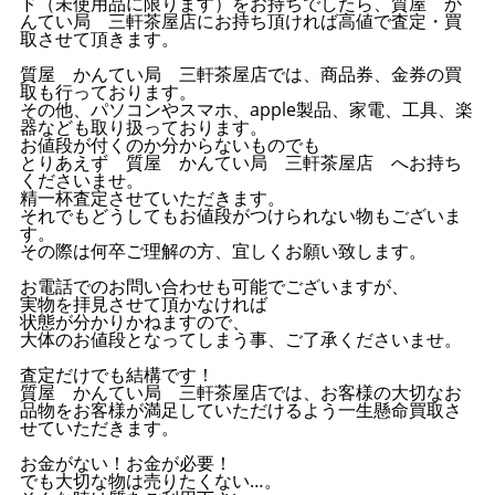
ド（未使用品に限ります）をお持ちでしたら、質屋 か
んてい局 三軒茶屋店にお持ち頂ければ高値で査定・買
取させて頂きます。
質屋 かんてい局 三軒茶屋店では、商品券、金券の買
取も行っております。
その他、パソコンやスマホ、apple製品、家電、工具、楽
器なども取り扱っております。
お値段が付くのか分からないものでも
とりあえず 質屋 かんてい局 三軒茶屋店 へお持ち
くださいませ。
精一杯査定させていただきます。
それでもどうしてもお値段がつけられない物もございま
す。
その際は何卒ご理解の方、宜しくお願い致します。
お電話でのお問い合わせも可能でございますが、
実物を拝見させて頂かなければ
状態が分かりかねますので、
大体のお値段となってしまう事、ご了承くださいませ。
査定だけでも結構です！
質屋 かんてい局 三軒茶屋店では、お客様の大切なお
品物をお客様が満足していただけるよう一生懸命買取さ
せていただきます。
お金がない！お金が必要！
でも大切な物は売りたくない…。