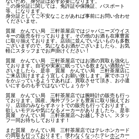
ないため、身分証は必ず必要になります。
この身分証に関しては、免許証や保険証、パスポート
等、になります。
身分証としてご不安なことがあれば事前にお問い合わせ
くださいませ。
質屋 かんてい局 三軒茶屋店ではジャパニーズウイス
キーの販売を行っております。その他のお酒も在庫豊富
に取り揃えております。店頭に並んでいないものも多数
ございますので、気になるお酒がございましたら、お気
軽にスタッフまでお声掛けください！
質屋 かんてい局 三軒茶屋店ではお酒の買取も強化し
ております。自宅や実家に眠っている飲まない酒類がご
ざいましたら、是非 質屋 かんてい局 三軒茶屋店に
ご来店頂けますよう宜しくお願い致します。家でホコリ
をかぶっているようであれば、買取させて頂き、お小遣
いにするのも手ではないでしょうか？
質屋 かんてい局 三軒茶屋店では腕時計の販売も行っ
ております。国産、海外ブランドも豊富に取り揃えてお
り、店頭のみならずネットでの販売も行っております。
欲しいモデルや気になるメーカーがありましたら、是非
質屋 かんてい局 三軒茶屋店へお越し下さい。スタッ
フ一同お待ちしております！
また質屋 かんてい局 三軒茶屋店ではテレホンカード
の買取も行っております。使わなくなったテレホンカー