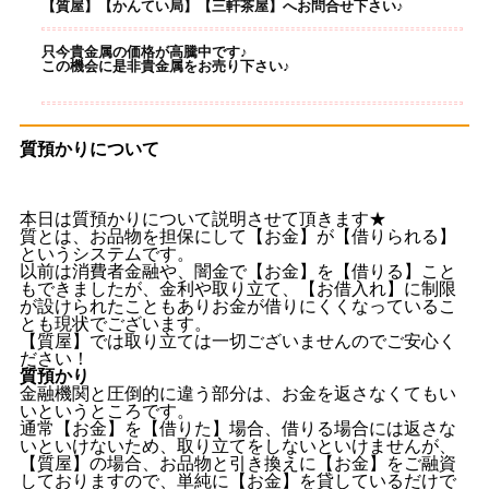
【質屋】【かんてい局】【三軒茶屋】へお問合せ下さい♪
只今貴金属の価格が高騰中です♪
この機会に是非貴金属をお売り下さい♪
質預かりについて
本日は質預かりについて説明させて頂きます★
質とは、お品物を担保にして【お金】が【借りられる】
というシステムです。
以前は消費者金融や、闇金で【お金】を【借りる】こと
もできましたが、金利や取り立て、【お借入れ】に制限
が設けられたこともありお金が借りにくくなっているこ
とも現状でございます。
【質屋】では取り立ては一切ございませんのでご安心く
ださい！
質預かり
金融機関と圧倒的に違う部分は、お金を返さなくてもい
いというところです。
通常【お金】を【借りた】場合、借りる場合には返さな
いといけないため、取り立てをしないといけませんが、
【質屋】の場合、お品物と引き換えに【お金】をご融資
しておりますので、単純に【お金】を貸しているだけで