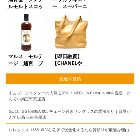
ルモルトスコッ
ー スーパーニ
チウイスキー
ッカ 宮城峡蒸
赤穂浪士ラベ
留所限定 43
ル グレンエル
度/500ml 質
ギン 1998
屋 かんてい
47.9度/700ml
局 三軒茶屋店
質屋 かんてい
（東急田園都市
局 三軒茶屋店
線駒沢大学駅か
マルス モルテ
【即日融資】
（小田急線豪徳
らお越しのお客
ージ 越百 ブ
【CHANELや
寺駅からお越し
様より買取させ
レンデッドモル
LOUIS
のお客様より買
て頂きました）
トウイスキー
VUITON、
最近の投稿
取させて頂きま
万平ホテル限定
GIVENCHY等の
した）
ラベル 43
バッグで質預か
中古プロジェクターの人気モデル！NEBULA Capsule Airを査定！か
度/700ml 質
り】【質】【か
んてい局三軒茶屋店
屋 かんてい
んてい局】【三
局 三軒茶屋店
軒茶屋店】
GUCCI GG1089SA-005 チェーン付きサングラスの質預かり｜質屋か
んてい局 三軒茶屋店
（東急田園都市
桜新町駅からお
ロレックス 116610LVを急ぎで現金化するなら質預りが最適な理由
越しのお客様よ
り買取させて頂