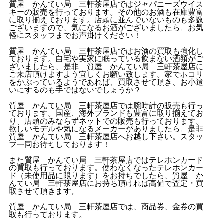
質屋 かんてい局 三軒茶屋店ではジャパニーズウイス
キーの販売を行っております。その他のお酒も在庫豊富
に取り揃えております。店頭に並んでいないものも多数
ございますので、気になるお酒がございましたら、お気
軽にスタッフまでお声掛けください！
質屋 かんてい局 三軒茶屋店ではお酒の買取も強化し
ております。自宅や実家に眠っている飲まない酒類がご
ざいましたら、是非 質屋 かんてい局 三軒茶屋店に
ご来店頂けますよう宜しくお願い致します。家でホコリ
をかぶっているようであれば、買取させて頂き、お小遣
いにするのも手ではないでしょうか？
質屋 かんてい局 三軒茶屋店では腕時計の販売も行っ
ております。国産、海外ブランドも豊富に取り揃えてお
り、店頭のみならずネットでの販売も行っております。
欲しいモデルや気になるメーカーがありましたら、是非
質屋 かんてい局 三軒茶屋店へお越し下さい。スタッ
フ一同お待ちしております！
また質屋 かんてい局 三軒茶屋店ではテレホンカード
の買取も行っております。使わなくなったテレホンカー
ド（未使用品に限ります）をお持ちでしたら、質屋 か
んてい局 三軒茶屋店にお持ち頂ければ高値で査定・買
取させて頂きます。
質屋 かんてい局 三軒茶屋店では、商品券、金券の買
取も行っております。