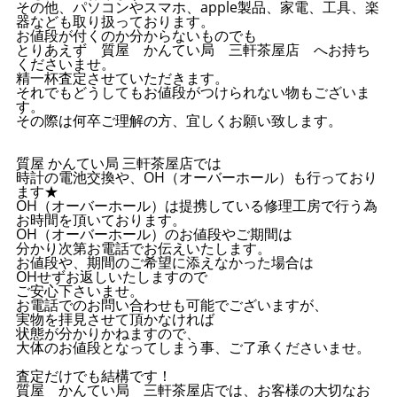
その他、パソコンやスマホ、apple製品、家電、工具、楽
器なども取り扱っております。
お値段が付くのか分からないものでも
とりあえず 質屋 かんてい局 三軒茶屋店 へお持ち
くださいませ。
精一杯査定させていただきます。
それでもどうしてもお値段がつけられない物もございま
す。
その際は何卒ご理解の方、宜しくお願い致します。
質屋 かんてい局 三軒茶屋店では
時計の電池交換や、OH（オーバーホール）も行っており
ます★
OH（オーバーホール）は提携している修理工房で行う為
お時間を頂いております。
OH（オーバーホール）のお値段やご期間は
分かり次第お電話でお伝えいたします。
お値段や、期間のご希望に添えなかった場合は
OHせずお返しいたしますので
ご安心下さいませ。
お電話でのお問い合わせも可能でございますが、
実物を拝見させて頂かなければ
状態が分かりかねますので、
大体のお値段となってしまう事、ご了承くださいませ。
査定だけでも結構です！
質屋 かんてい局 三軒茶屋店では、お客様の大切なお