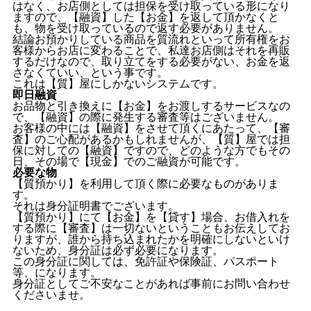
はなく、お店側としては担保を受け取っている形になり
ますので、【融資】した【お金】を返して頂かなくと
も、物を受け取っているので返す必要がありません。
結論お預かりしている商品を質流れといって所有権をお
客様からお店に変わることで、私達お店側はそれを再販
するだけなので、取り立てをする必要がない、お金を返
さなくていい、という事です。
これは【質】屋にしかないシステムです。
即日融資
お品物と引き換えに【お金】をお渡しするサービスなの
で、【融資】の際に発生する審査等はございません。
お客様の中には【融資】をさせて頂くにあたって、【審
査】のご心配があるかもしれませんが、【質】屋では担
保に対しての【融資】ですので、どのような方でもその
日、その場で【現金】でのご融資が可能です。
必要な物
【質預かり】を利用して頂く際に必要なものがありま
す。
それは身分証明書でございます。
【質預かり】にて【お金】を【貸す】場合、お借入れを
する際に【審査】は一切ないということもお伝えしてお
りますが、誰から持ち込まれたかを明確にしないといけ
ないため、身分証は必ず必要になります。
この身分証に関しては、免許証や保険証、パスポート
等、になります。
身分証としてご不安なことがあれば事前にお問い合わせ
くださいませ。