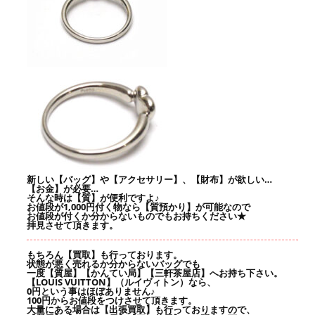
新しい【バッグ】や【アクセサリー】、【財布】が欲しい…
【お金】が必要…
そんな時は【質】が便利ですよ♪
お値段が1,000円付く物なら【質預かり】が可能なので
お値段が付くか分からないものでもお持ちください★
拝見させて頂きます。
もちろん【買取】も行っております。
状態が悪く売れるか分からないバッグでも
一度【質屋】【かんてい局】【三軒茶屋店】へお持ち下さい。
【LOUIS VUITTON】（ルイヴィトン）なら、
0円という事はほぼありません♪
100円からお値段をつけさせて頂きます。
大量にある場合は【出張買取】も行っておりますので、