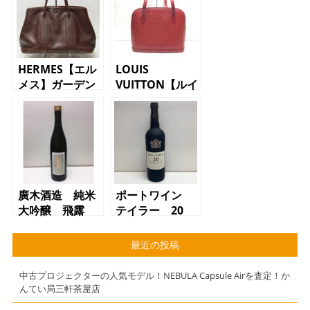
HERMES【エル
LOUIS
メス】ガーデン
VUITTON【ルイ
ツイリー
ヴィトン】リュ
TPM ブラウ
サック
ン トートバッ
M52287 エピ
グ【質屋】【か
【質屋】【かん
んてい局】【三
てい局】【三軒
軒茶屋店】
茶屋】
廣木酒造 純米
ポートワイン
大吟醸 飛露
テイラー 20
喜 質屋 かん
年 トゥニーポ
てい局 三軒茶
ート 質屋 か
最近の投稿
屋店
んてい局 三軒
茶屋店
中古プロジェクターの人気モデル！NEBULA Capsule Airを査定！か
んてい局三軒茶屋店