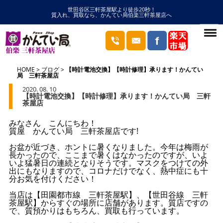
世田谷区三軒茶屋駅より徒歩20秒！
質入れ、買取なら、かんてい局伯楽三軒茶屋店へ
HOME
ブログ
【時計電池交換】【時計修理】承ります！かんてい
局 三軒茶屋店
2020. 08. 10
【時計電池交換】【時計修理】承ります！かんてい局 三軒
茶屋店
みなさん こんにちわ！
質屋 かんてい局 三軒茶屋店です!
お盆が近づき、ホントに暑くなりました。今年は梅雨が
長かったので、ここまで暑くはなかったのですが、いよ
いよ猛暑日の連続となりそうです。マスクをつけての外
出にもなりますので、コロナだけでなく、熱中症にも十
分お気を付けください！
当店は【田園都市線 三軒茶屋駅】、【世田谷線 三軒
茶屋駅】からすぐの場所に店舗があります。質店ですの
で、質預かりはもちろん、買取も行っています。