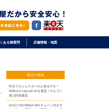
くある御質問
店舗情報・地図
最近の投稿
中古プロジェクターの人気モデル！
NEBULA Capsule Airを査定！かんてい
局三軒茶屋店
GUCCI GG1089SA-005 チェーン付きサ