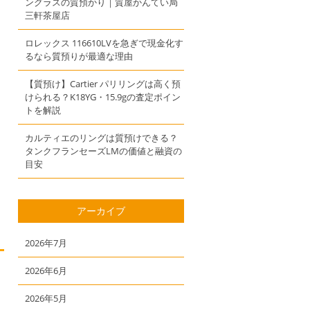
ングラスの質預かり｜質屋かんてい局
三軒茶屋店
ロレックス 116610LVを急ぎで現金化す
るなら質預りが最適な理由
【質預け】Cartier パリリングは高く預
けられる？K18YG・15.9gの査定ポイン
トを解説
カルティエのリングは質預けできる？
タンクフランセーズLMの価値と融資の
目安
アーカイブ
2026年7月
2026年6月
2026年5月