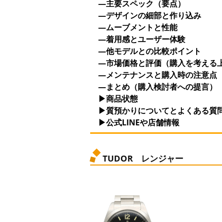
—主要スペック（要点）
—デザインの細部と作り込み
—ムーブメントと性能
—着用感とユーザー体験
—他モデルとの比較ポイント
—市場価格と評価（購入を考える
—メンテナンスと購入時の注意点
—まとめ（購入検討者への提言）
▶商品状態
▶質預かりについてとよくある質
▶公式LINEや店舗情報
TUDOR レンジャー