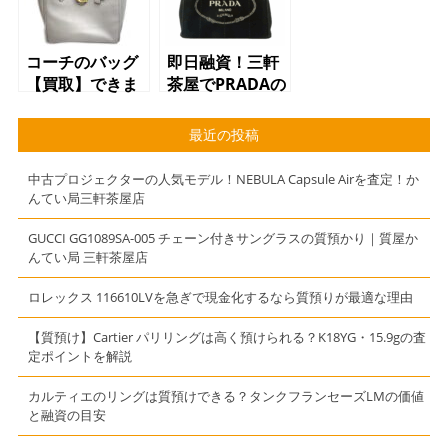
【上馬】
コーチのバッグ
即日融資！三軒
【買取】できま
茶屋でPRADAの
す【世田谷】
バッグを質預か
【三軒茶屋】
り♪かんてい局三
最近の投稿
【駒沢】【上
軒茶屋店
馬】
中古プロジェクターの人気モデル！NEBULA Capsule Airを査定！か
んてい局三軒茶屋店
GUCCI GG1089SA-005 チェーン付きサングラスの質預かり｜質屋か
んてい局 三軒茶屋店
ロレックス 116610LVを急ぎで現金化するなら質預りが最適な理由
【質預け】Cartier パリリングは高く預けられる？K18YG・15.9gの査
定ポイントを解説
カルティエのリングは質預けできる？タンクフランセーズLMの価値
と融資の目安