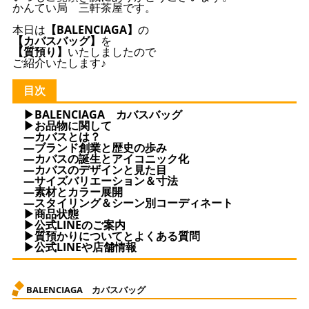
かんてい局 三軒茶屋です。
本日は
【BALENCIAGA】
の
【カバスバッグ】
を
【質預り】
いたしましたので
ご紹介いたします♪
目次
▶BALENCIAGA カバスバッグ
▶お品物に関して
—カバスとは？
—ブランド創業と歴史の歩み
—カバスの誕生とアイコニック化
—カバスのデザインと見た目
—サイズバリエーション＆寸法
—素材とカラー展開
—スタイリング＆シーン別コーディネート
▶商品状態
▶公式LINEのご案内
▶質預かりについてとよくある質問
▶公式LINEや店舗情報
BALENCIAGA カバスバッグ