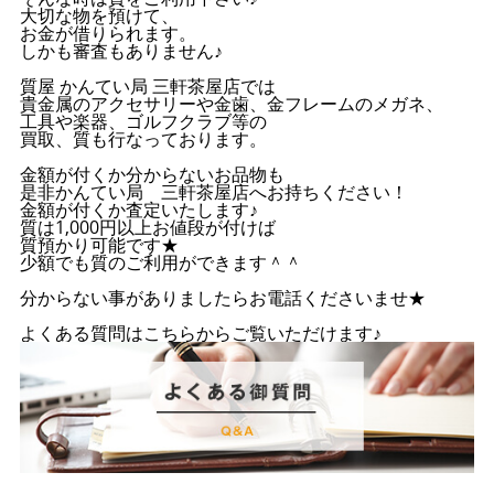
大切な物を預けて、
お金が借りられます。
しかも審査もありません♪
質屋 かんてい局 三軒茶屋店では
貴金属のアクセサリーや金歯、金フレームのメガネ、
工具や楽器、ゴルフクラブ等の
買取、質も行なっております。
金額が付くか分からないお品物も
是非かんてい局 三軒茶屋店へお持ちください！
金額が付くか査定いたします♪
質は1,000円以上お値段が付けば
質預かり可能です★
少額でも質のご利用ができます＾＾
分からない事がありましたらお電話くださいませ★
よくある質問はこちらからご覧いただけます♪