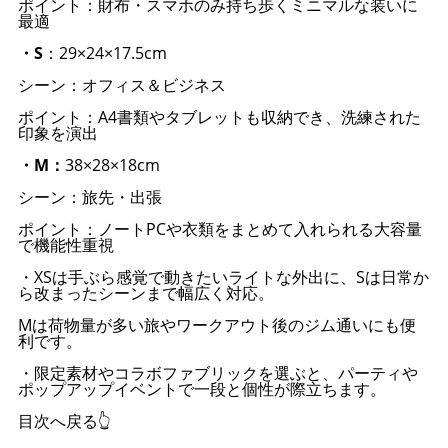
ポイント：財布・スマホのみ持ち歩くミニマルな装いに
最適
・S
：29×24×17.5cm
シーン：オフィス＆ビジネス
ポイント：A4書類やタブレットも収納でき、洗練された
印象を演出
・M：
38×28×18cm
シーン：旅先・出張
ポイント：ノートPCや衣類をまとめて入れられる大容量
で機能性重視
・XSは手ぶら感覚で動きたいライトな外出に、Sは日常か
ら改まったシーンまで幅広く対応。
Mは荷物量が多い旅やワークアウト後のジム通いにも便
利です。
・限定素材やコラボファブリックを選ぶと、パーティや
ポップアップイベントで一段と個性が際立ちます。
目次へ戻る👆