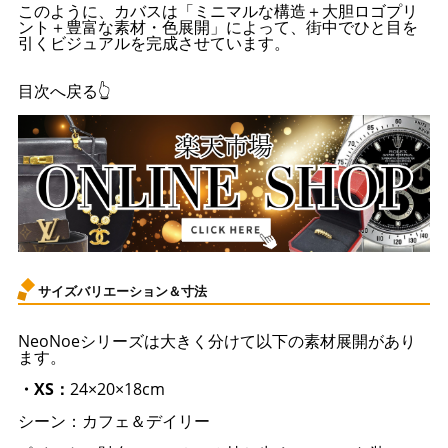
このように、カバスは「ミニマルな構造＋大胆ロゴプリ
ント＋豊富な素材・色展開」によって、街中でひと目を
引くビジュアルを完成させています。
目次へ戻る👆
サイズバリエーション＆寸法
NeoNoeシリーズは大きく分けて以下の素材展開があり
ます。
・XS：
24×20×18cm
シーン：カフェ＆デイリー