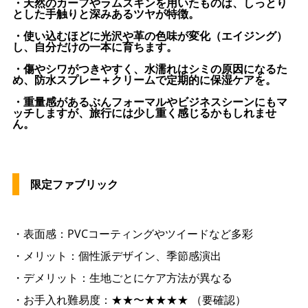
・天然のカーフやラムスキンを用いたものは、しっとり
とした手触りと深みあるツヤが特徴。
・使い込むほどに光沢や革の色味が変化（エイジング）
し、自分だけの一本に育ちます。
・傷やシワがつきやすく、水濡れはシミの原因になるた
め、防水スプレー＋クリームで定期的に保湿ケアを。
・重量感があるぶんフォーマルやビジネスシーンにもマ
ッチしますが、旅行には少し重く感じるかもしれませ
ん。
限定ファブリック
・表面感：PVCコーティングやツイードなど多彩
・メリット：個性派デザイン、季節感演出
・デメリット：生地ごとにケア方法が異なる
・お手入れ難易度：★★〜★★★★ （要確認）