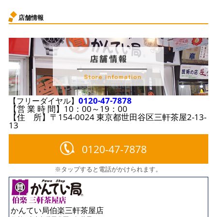
店舗情報
0120-47-7878
【フリーダイヤル】
【営 業 時 間】10：00～19：00
【住 所】〒154-0024 東京都世田谷区三軒茶屋2-13-
13
0120-47-7878
※タップすると電話がかけられます。
かんてい局伯楽三軒茶屋店