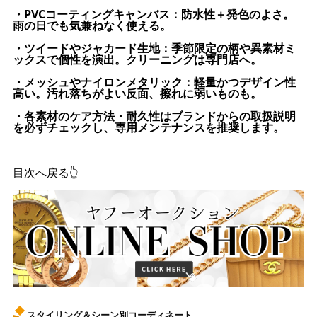
・PVCコーティングキャンバス：防水性＋発色のよさ。
雨の日でも気兼ねなく使える。
・ツイードやジャカード生地：季節限定の柄や異素材ミ
ックスで個性を演出。クリーニングは専門店へ。
・メッシュやナイロンメタリック：軽量かつデザイン性
高い。汚れ落ちがよい反面、擦れに弱いものも。
・各素材のケア方法・耐久性はブランドからの取扱説明
を必ずチェックし、専用メンテナンスを推奨します。
目次へ戻る👆
スタイリング＆シーン別コーディネート