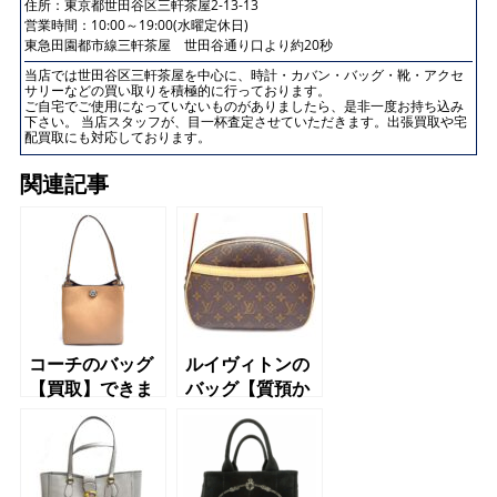
住所：
東京都世田谷区三軒茶屋2-13-13
営業時間：10:00～19:00(水曜定休日)
東急田園都市線三軒茶屋 世田谷通り口より約20秒
当店では世田谷区三軒茶屋を中心に、時計・カバン・バッグ・靴・アクセ
サリーなどの買い取りを積極的に行っております。
ご自宅でご使用になっていないものがありましたら、是非一度お持ち込み
下さい。 当店スタッフが、目一杯査定させていただきます。出張買取や宅
配買取にも対応しております。
関連記事
コーチのバッグ
ルイヴィトンの
【買取】できま
バッグ【質預か
す【世田谷】
り】【買取】で
【三軒茶屋】
きます【世田
【駒沢】【上
谷】【三軒茶
馬】
屋】【駒沢】