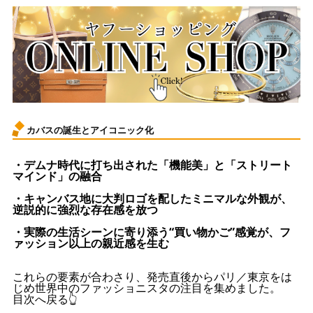
カバスの誕生とアイコニック化
・デムナ時代に打ち出された「機能美」と「ストリート
マインド」の融合
・キャンバス地に大判ロゴを配したミニマルな外観が、
逆説的に強烈な存在感を放つ
・実際の生活シーンに寄り添う“買い物かご”感覚が、フ
ァッション以上の親近感を生む
これらの要素が合わさり、発売直後からパリ／東京をは
じめ世界中のファッショニスタの注目を集めました。
目次へ戻る👆