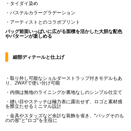
・タイダイ染め
・パステルカラーグラデーション
・アーティストとのコラボプリント
バッグ前面いっぱいに広がる面積を活かした大胆な配色
やパターンが楽しめる
細部ディテールと仕上げ
・取り外し可能なショルダーストラップ付きモデルもあ
り、2WAYで使い分け可能
・内側は無地のライニングか裏地なしのシンプル仕立て
・縫い目やステッチは極力表に露出せず、ロゴと素材感
を際立たせるミニマル設計
・金具やスタッズなど余計な装飾を省き、“バッグそのも
のの形”と“ロゴ”を主役に