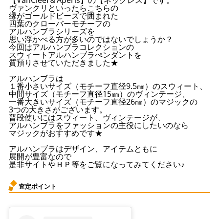
【VanCleef＆Aperls】の【ネックレス】です。
ヴァンクリといったらこちらの
縁がゴールドビーズで囲まれた
四葉のクローバーモチーフの
アルハンブラシリーズを
思い浮かべる方が多いのではないでしょうか？
今回はアルハンブラコレクションの
スウィートアルハンブラぺンダントを
質預りさせていただきました★
アルハンブラは
１番小さいサイズ（モチーフ直径9.5㎜）のスウィート、
中間サイズ（モチーフ直径15㎜）のヴィンテージ、
一番大きいサイズ（モチーフ直径26㎜）のマジックの
3つの大きさがございます。
普段使いにはスウィート、ヴィンテージが、
アルハンブラをファッションの主役にしたいのなら
マジックがおすすめです★
アルハンブラはデザイン、アイテムともに
展開が豊富なので
是非サイトやＨＰ等をご覧になってみてください♪
査定ポイント