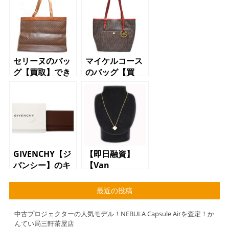
セリーヌのバッ
マイケルコース
グ【買取】でき
のバッグ【買
ます【世田谷】
取】できます
【三軒茶屋】
【世田谷】【三
【駒沢】【上
軒茶屋】【駒
馬】
沢】【上馬】
GIVENCHY【ジ
【即日融資】
バンシー】のキ
【Van
ーケース【買
Cleef&Arpels】
取】できます
の【ネックレ
最近の投稿
【世田谷】【三
ス】で【質預か
軒茶屋】【駒
り】できます
中古プロジェクターの人気モデル！NEBULA Capsule Airを査定！か
沢】【上馬】
【質】【かんて
んてい局三軒茶屋店