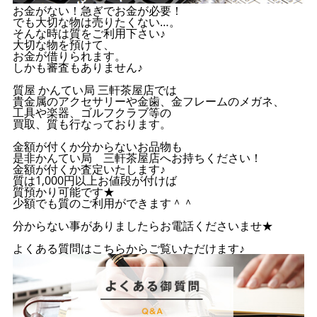
お金がない！急ぎでお金が必要！
でも大切な物は売りたくない…。
そんな時は質をご利用下さい♪
大切な物を預けて、
お金が借りられます。
しかも審査もありません♪
質屋 かんてい局 三軒茶屋店では
貴金属のアクセサリーや金歯、金フレームのメガネ、
工具や楽器、ゴルフクラブ等の
買取、質も行なっております。
金額が付くか分からないお品物も
是非かんてい局 三軒茶屋店へお持ちください！
金額が付くか査定いたします♪
質は1,000円以上お値段が付けば
質預かり可能です★
少額でも質のご利用ができます＾＾
分からない事がありましたらお電話くださいませ★
よくある質問はこちらからご覧いただけます♪