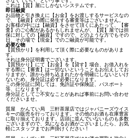
さなくていい、という事です。
これは【質】屋にしかないシステムです。
即日融資
お品物と引き換えに【お金】をお渡しするサービスなの
で、【融資】の際に発生する審査等はございません。
お客様の中には【融資】をさせて頂くにあたって、【審
査】のご心配があるかもしれませんが、【質】屋では担
保に対しての【融資】ですので、どのような方でもその
日、その場で【現金】でのご融資が可能です。
必要な物
【質預かり】を利用して頂く際に必要なものがありま
す。
それは身分証明書でございます。
【質預かり】にて【お金】を【貸す】場合、お借入れを
する際に【審査】は一切ないということもお伝えしてお
りますが、誰から持ち込まれたかを明確にしないといけ
ないため、身分証は必ず必要になります。
この身分証に関しては、免許証や保険証、パスポート
等、になります。
身分証としてご不安なことがあれば事前にお問い合わせ
くださいませ。
質屋 かんてい局 三軒茶屋店ではジャパニーズウイス
キーの販売を行っております。その他のお酒も在庫豊富
に取り揃えております。店頭に並んでいないものも多数
ございますので、気になるお酒がございましたら、お気
軽にスタッフまでお声掛けください！