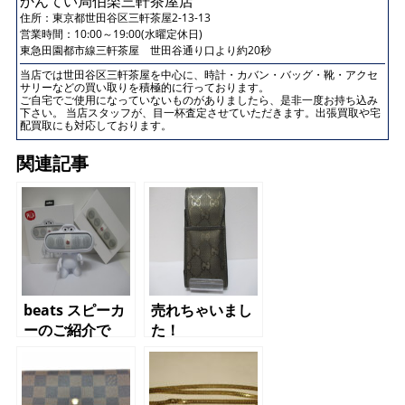
かんてい局伯楽三軒茶屋店
住所：
東京都世田谷区三軒茶屋2-13-13
営業時間：10:00～19:00(水曜定休日)
東急田園都市線三軒茶屋 世田谷通り口より約20秒
当店では世田谷区三軒茶屋を中心に、時計・カバン・バッグ・靴・アクセ
サリーなどの買い取りを積極的に行っております。
ご自宅でご使用になっていないものがありましたら、是非一度お持ち込み
下さい。 当店スタッフが、目一杯査定させていただきます。出張買取や宅
配買取にも対応しております。
関連記事
beats スピーカ
売れちゃいまし
ーのご紹介で
た！
す！