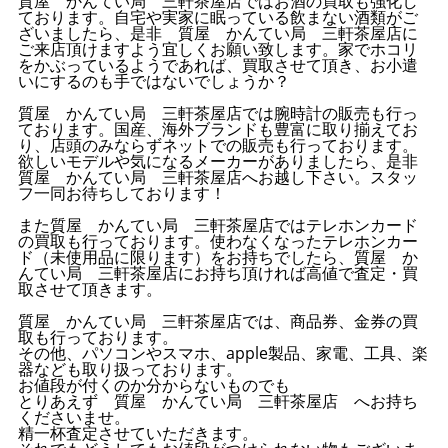
質屋 かんてい局 三軒茶屋店ではお酒の買取も強化し
ております。自宅や実家に眠っている飲まない酒類がご
ざいましたら、是非 質屋 かんてい局 三軒茶屋店に
ご来店頂けますよう宜しくお願い致します。家でホコリ
をかぶっているようであれば、買取させて頂き、お小遣
いにするのも手ではないでしょうか？
質屋 かんてい局 三軒茶屋店では腕時計の販売も行っ
ております。国産、海外ブランドも豊富に取り揃えてお
り、店頭のみならずネットでの販売も行っております。
欲しいモデルや気になるメーカーがありましたら、是非
質屋 かんてい局 三軒茶屋店へお越し下さい。スタッ
フ一同お待ちしております！
また質屋 かんてい局 三軒茶屋店ではテレホンカード
の買取も行っております。使わなくなったテレホンカー
ド（未使用品に限ります）をお持ちでしたら、質屋 か
んてい局 三軒茶屋店にお持ち頂ければ高値で査定・買
取させて頂きます。
質屋 かんてい局 三軒茶屋店では、商品券、金券の買
取も行っております。
その他、パソコンやスマホ、apple製品、家電、工具、楽
器なども取り扱っております。
お値段が付くのか分からないものでも
とりあえず 質屋 かんてい局 三軒茶屋店 へお持ち
くださいませ。
精一杯査定させていただきます。