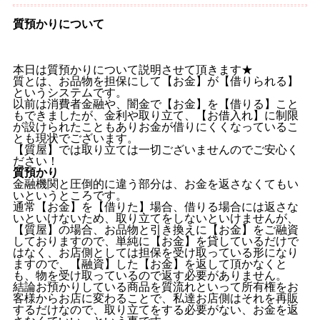
質預かりについて
本日は質預かりについて説明させて頂きます★
質とは、お品物を担保にして【お金】が【借りられる】
というシステムです。
以前は消費者金融や、闇金で【お金】を【借りる】こと
もできましたが、金利や取り立て、【お借入れ】に制限
が設けられたこともありお金が借りにくくなっているこ
とも現状でございます。
【質屋】では取り立ては一切ございませんのでご安心く
ださい！
質預かり
金融機関と圧倒的に違う部分は、お金を返さなくてもい
いというところです。
通常【お金】を【借りた】場合、借りる場合には返さな
いといけないため、取り立てをしないといけませんが、
【質屋】の場合、お品物と引き換えに【お金】をご融資
しておりますので、単純に【お金】を貸しているだけで
はなく、お店側としては担保を受け取っている形になり
ますので、【融資】した【お金】を返して頂かなくと
も、物を受け取っているので返す必要がありません。
結論お預かりしている商品を質流れといって所有権をお
客様からお店に変わることで、私達お店側はそれを再販
するだけなので、取り立てをする必要がない、お金を返