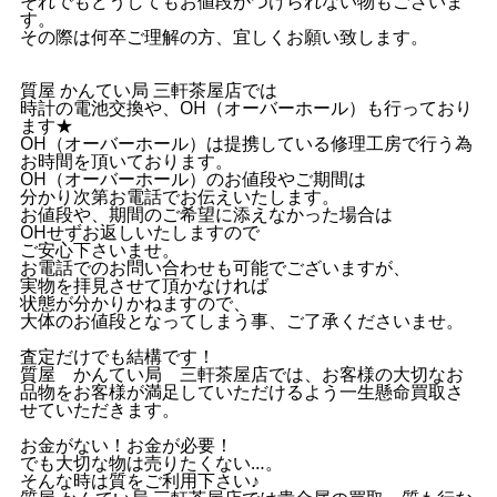
それでもどうしてもお値段がつけられない物もございま
す。
その際は何卒ご理解の方、宜しくお願い致します。
質屋 かんてい局 三軒茶屋店では
時計の電池交換や、OH（オーバーホール）も行っており
ます★
OH（オーバーホール）は提携している修理工房で行う為
お時間を頂いております。
OH（オーバーホール）のお値段やご期間は
分かり次第お電話でお伝えいたします。
お値段や、期間のご希望に添えなかった場合は
OHせずお返しいたしますので
ご安心下さいませ。
お電話でのお問い合わせも可能でございますが、
実物を拝見させて頂かなければ
状態が分かりかねますので、
大体のお値段となってしまう事、ご了承くださいませ。
査定だけでも結構です！
質屋 かんてい局 三軒茶屋店では、お客様の大切なお
品物をお客様が満足していただけるよう一生懸命買取さ
せていただきます。
お金がない！お金が必要！
でも大切な物は売りたくない…。
そんな時は質をご利用下さい♪