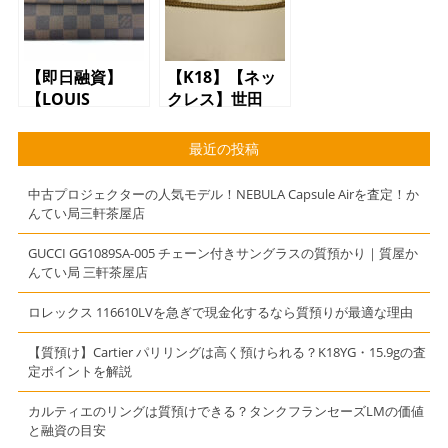
【即日融資】
【K18】【ネッ
【LOUIS
クレス】世田
VUITTONで質預
谷 上馬よりご
かり】【質】
来店のお客様か
最近の投稿
【かんてい局】
ら買取させてい
【三軒茶屋】
ただきました！
中古プロジェクターの人気モデル！NEBULA Capsule Airを査定！か
んてい局三軒茶屋店
GUCCI GG1089SA-005 チェーン付きサングラスの質預かり｜質屋か
んてい局 三軒茶屋店
ロレックス 116610LVを急ぎで現金化するなら質預りが最適な理由
【質預け】Cartier パリリングは高く預けられる？K18YG・15.9gの査
定ポイントを解説
カルティエのリングは質預けできる？タンクフランセーズLMの価値
と融資の目安