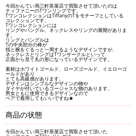
今回かんてい局三軒茶屋店で買取させて頂いたのは
ティファニーのTワンリングです。
TワンコレクションはTiffanyのTをモチーフとしている
コレクションです。
Tワンコレクションには
リングやバングル、ネックレスやリングの展開がありま
す。
リングとバングルは
Tの中央部分の棒が
指と腕をぐるっと一周するようなデザインですが、
ネックレスとリングはTワンサークルといって
正面から見て丸の形になっているデザインです。
素材はホワイトゴールド、ローズゴールド、イエローゴ
ールドがあり
とても高級感があります。
デザインはシンプルなデザインの物や
ダイヤが付いているゴージャスな物のあります。
男女ともに使用できるデザインなので
ペアで着用してもいいですね★
商品の状態
今回かんてい局三軒茶屋店で買取させて頂いた