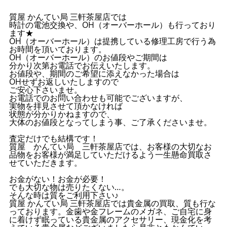
質屋 かんてい局 三軒茶屋店では
時計の電池交換や、OH（オーバーホール）も行っており
ます★
OH（オーバーホール）は提携している修理工房で行う為
お時間を頂いております。
OH（オーバーホール）のお値段やご期間は
分かり次第お電話でお伝えいたします。
お値段や、期間のご希望に添えなかった場合は
OHせずお返しいたしますので
ご安心下さいませ。
お電話でのお問い合わせも可能でございますが、
実物を拝見させて頂かなければ
状態が分かりかねますので、
大体のお値段となってしまう事、ご了承くださいませ。
査定だけでも結構です！
質屋 かんてい局 三軒茶屋店では、お客様の大切なお
品物をお客様が満足していただけるよう一生懸命買取さ
せていただきます。
お金がない！お金が必要！
でも大切な物は売りたくない…。
そんな時は質をご利用下さい♪
質屋 かんてい局 三軒茶屋店では貴金属の買取、質も行な
っております。金歯や金フレームのメガネ、ご自宅に身
に着けず眠っている貴金属のアクセサリー、現金化を考