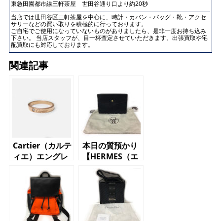
東急田園都市線三軒茶屋 世田谷通り口より約20秒
当店では世田谷区三軒茶屋を中心に、時計・カバン・バッグ・靴・アクセ
サリーなどの買い取りを積極的に行っております。
ご自宅でご使用になっていないものがありましたら、是非一度お持ち込み
下さい。 当店スタッフが、目一杯査定させていただきます。出張買取や宅
配買取にも対応しております。
関連記事
Cartier（カルテ
本日の質預かり
ィエ）エングレ
【HERMES（エ
ーブドリング
ルメス）クラッ
チバッグ ネイ
ビー メンズ】