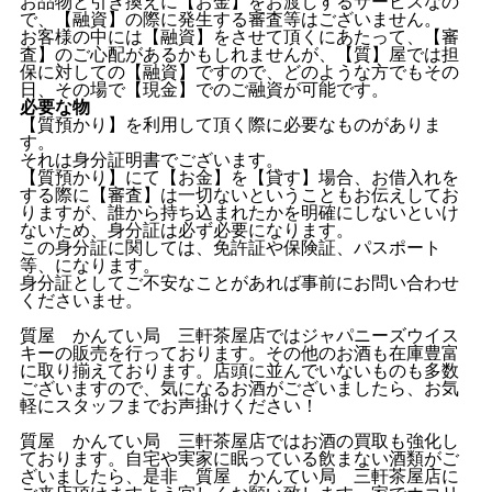
お品物と引き換えに【お金】をお渡しするサービスなの
で、【融資】の際に発生する審査等はございません。
お客様の中には【融資】をさせて頂くにあたって、【審
査】のご心配があるかもしれませんが、【質】屋では担
保に対しての【融資】ですので、どのような方でもその
日、その場で【現金】でのご融資が可能です。
必要な物
【質預かり】を利用して頂く際に必要なものがありま
す。
それは身分証明書でございます。
【質預かり】にて【お金】を【貸す】場合、お借入れを
する際に【審査】は一切ないということもお伝えしてお
りますが、誰から持ち込まれたかを明確にしないといけ
ないため、身分証は必ず必要になります。
この身分証に関しては、免許証や保険証、パスポート
等、になります。
身分証としてご不安なことがあれば事前にお問い合わせ
くださいませ。
質屋 かんてい局 三軒茶屋店ではジャパニーズウイス
キーの販売を行っております。その他のお酒も在庫豊富
に取り揃えております。店頭に並んでいないものも多数
ございますので、気になるお酒がございましたら、お気
軽にスタッフまでお声掛けください！
質屋 かんてい局 三軒茶屋店ではお酒の買取も強化し
ております。自宅や実家に眠っている飲まない酒類がご
ざいましたら、是非 質屋 かんてい局 三軒茶屋店に