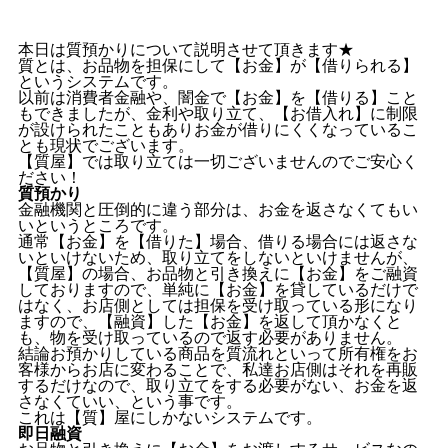
本日は質預かりについて説明させて頂きます★
質とは、お品物を担保にして【お金】が【借りられる】
というシステムです。
以前は消費者金融や、闇金で【お金】を【借りる】こと
もできましたが、金利や取り立て、【お借入れ】に制限
が設けられたこともありお金が借りにくくなっているこ
とも現状でございます。
【質屋】では取り立ては一切ございませんのでご安心く
ださい！
質預かり
金融機関と圧倒的に違う部分は、お金を返さなくてもい
いというところです。
通常【お金】を【借りた】場合、借りる場合には返さな
いといけないため、取り立てをしないといけませんが、
【質屋】の場合、お品物と引き換えに【お金】をご融資
しておりますので、単純に【お金】を貸しているだけで
はなく、お店側としては担保を受け取っている形になり
ますので、【融資】した【お金】を返して頂かなくと
も、物を受け取っているので返す必要がありません。
結論お預かりしている商品を質流れといって所有権をお
客様からお店に変わることで、私達お店側はそれを再販
するだけなので、取り立てをする必要がない、お金を返
さなくていい、という事です。
これは【質】屋にしかないシステムです。
即日融資