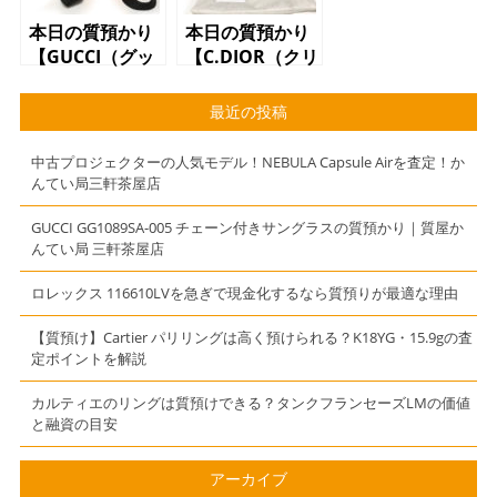
本日の質預かり
本日の質預かり
【GUCCI（グッ
【C.DIOR（クリ
チ）リュックサ
スチャンディオ
ック
ール）ワンショ
最近の投稿
0030233.2123
ルダーバッグ
ナイロン オレ
ブラック】
中古プロジェクターの人気モデル！NEBULA Capsule Airを査定！か
ンジ】
んてい局三軒茶屋店
GUCCI GG1089SA-005 チェーン付きサングラスの質預かり｜質屋か
んてい局 三軒茶屋店
ロレックス 116610LVを急ぎで現金化するなら質預りが最適な理由
【質預け】Cartier パリリングは高く預けられる？K18YG・15.9gの査
定ポイントを解説
カルティエのリングは質預けできる？タンクフランセーズLMの価値
と融資の目安
アーカイブ