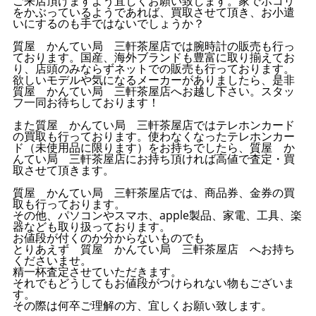
ご来店頂けますよう宜しくお願い致します。家でホコリ
をかぶっているようであれば、買取させて頂き、お小遣
いにするのも手ではないでしょうか？
質屋 かんてい局 三軒茶屋店では腕時計の販売も行っ
ております。国産、海外ブランドも豊富に取り揃えてお
り、店頭のみならずネットでの販売も行っております。
欲しいモデルや気になるメーカーがありましたら、是非
質屋 かんてい局 三軒茶屋店へお越し下さい。スタッ
フ一同お待ちしております！
また質屋 かんてい局 三軒茶屋店ではテレホンカード
の買取も行っております。使わなくなったテレホンカー
ド（未使用品に限ります）をお持ちでしたら、質屋 か
んてい局 三軒茶屋店にお持ち頂ければ高値で査定・買
取させて頂きます。
質屋 かんてい局 三軒茶屋店では、商品券、金券の買
取も行っております。
その他、パソコンやスマホ、apple製品、家電、工具、楽
器なども取り扱っております。
お値段が付くのか分からないものでも
とりあえず 質屋 かんてい局 三軒茶屋店 へお持ち
くださいませ。
精一杯査定させていただきます。
それでもどうしてもお値段がつけられない物もございま
す。
その際は何卒ご理解の方、宜しくお願い致します。