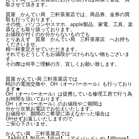
取させて頂きます。
質屋 かんてい局 三軒茶屋店では、商品券、金券の買
取も行っております。
その他、パソコンやスマホ、apple製品、家電、工具、楽
器なども取り扱っております。
お値段が付くのか分からないものでも
とりあえず 質屋 かんてい局 三軒茶屋店 へお持ち
くださいませ。
精一杯査定させていただきます。
それでもどうしてもお値段がつけられない物もございま
す。
その際は何卒ご理解の方、宜しくお願い致します。
質屋 かんてい局 三軒茶屋店では
時計の電池交換や、OH（オーバーホール）も行っており
ます★
OH（オーバーホール）は提携している修理工房で行う為
お時間を頂いております。
OH（オーバーホール）のお値段やご期間は
分かり次第お電話でお伝えいたします。
お値段や、期間のご希望に添えなかった場合は
OHせずお返しいたしますので
ご安心下さいませ。
かんてい局 三軒茶屋店では
【APPLE】製品の【iPad】（アイパッド）や【iPhone】