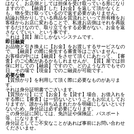
はなく、お店側としては担保を受け取っている形になり
ますので、【融資】した【お金】を返して頂かなくと
も、物を受け取っているので返す必要がありません。
結論お預かりしている商品を質流れといって所有権をお
客様からお店に変わることで、私達お店側はそれを再販
するだけなので、取り立てをする必要がない、お金を返
さなくていい、という事です。
これは【質】屋にしかないシステムです。
即日融資
お品物と引き換えに【お金】をお渡しするサービスなの
で、【融資】の際に発生する審査等はございません。
お客様の中には【融資】をさせて頂くにあたって、【審
査】のご心配があるかもしれませんが、【質】屋では担
保に対しての【融資】ですので、どのような方でもその
日、その場で【現金】でのご融資が可能です。
必要な物
【質預かり】を利用して頂く際に必要なものがありま
す。
それは身分証明書でございます。
【質預かり】にて【お金】を【貸す】場合、お借入れを
する際に【審査】は一切ないということもお伝えしてお
りますが、誰から持ち込まれたかを明確にしないといけ
ないため、身分証は必ず必要になります。
この身分証に関しては、免許証や保険証、パスポート
等、になります。
身分証としてご不安なことがあれば事前にお問い合わせ
くださいませ。