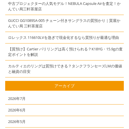
【質】【かんて
上町駅からお越
中古プロジェクターの人気モデル！NEBULA Capsule Airを査定！か
い局】【三軒茶
しのお客様より
んてい局三軒茶屋店
屋店】【東急田
買取させて頂き
園都市線池尻大
ました）
GUCCI GG1089SA-005 チェーン付きサングラスの質預かり｜質屋か
んてい局 三軒茶屋店
橋のお客様より
買い取り】
ロレックス 116610LVを急ぎで現金化するなら質預りが最適な理由
【質預け】Cartier パリリングは高く預けられる？K18YG・15.9gの査
定ポイントを解説
カルティエのリングは質預けできる？タンクフランセーズLMの価値
と融資の目安
アーカイブ
2026年7月
2026年6月
2026年5月