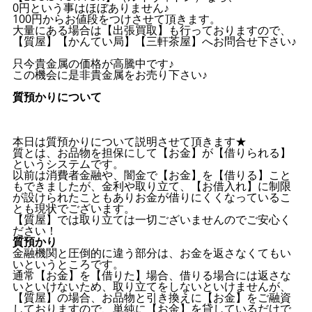
0円という事はほぼありません♪
100円からお値段をつけさせて頂きます。
大量にある場合は【出張買取】も行っておりますので、
【質屋】【かんてい局】【三軒茶屋】へお問合せ下さい♪
只今貴金属の価格が高騰中です♪
この機会に是非貴金属をお売り下さい♪
質預かりについて
本日は質預かりについて説明させて頂きます★
質とは、お品物を担保にして【お金】が【借りられる】
というシステムです。
以前は消費者金融や、闇金で【お金】を【借りる】こと
もできましたが、金利や取り立て、【お借入れ】に制限
が設けられたこともありお金が借りにくくなっているこ
とも現状でございます。
【質屋】では取り立ては一切ございませんのでご安心く
ださい！
質預かり
金融機関と圧倒的に違う部分は、お金を返さなくてもい
いというところです。
通常【お金】を【借りた】場合、借りる場合には返さな
いといけないため、取り立てをしないといけませんが、
【質屋】の場合、お品物と引き換えに【お金】をご融資
しておりますので、単純に【お金】を貸しているだけで