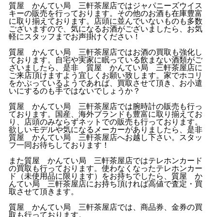
質屋 かんてい局 三軒茶屋店ではジャパニーズウイス
キーの販売を行っております。その他のお酒も在庫豊富
に取り揃えております。店頭に並んでいないものも多数
ございますので、気になるお酒がございましたら、お気
軽にスタッフまでお声掛けください！
質屋 かんてい局 三軒茶屋店ではお酒の買取も強化し
ております。自宅や実家に眠っている飲まない酒類がご
ざいましたら、是非 質屋 かんてい局 三軒茶屋店に
ご来店頂けますよう宜しくお願い致します。家でホコリ
をかぶっているようであれば、買取させて頂き、お小遣
いにするのも手ではないでしょうか？
質屋 かんてい局 三軒茶屋店では腕時計の販売も行っ
ております。国産、海外ブランドも豊富に取り揃えてお
り、店頭のみならずネットでの販売も行っております。
欲しいモデルや気になるメーカーがありましたら、是非
質屋 かんてい局 三軒茶屋店へお越し下さい。スタッ
フ一同お待ちしております！
また質屋 かんてい局 三軒茶屋店ではテレホンカード
の買取も行っております。使わなくなったテレホンカー
ド（未使用品に限ります）をお持ちでしたら、質屋 か
んてい局 三軒茶屋店にお持ち頂ければ高値で査定・買
取させて頂きます。
質屋 かんてい局 三軒茶屋店では、商品券、金券の買
取も行っております。