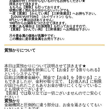
お値段が付くか分からないものでもお持ちください★
拝見させて頂きます。
もちろん【買取】も行っております。
状態が悪く売れるか分からないバッグでも
一度【質屋】【かんてい局】【三軒茶屋店】へお持ち下さい。
【LOUIS VUITTON】（ルイヴィトン）なら、
0円という事はほぼありません♪
100円からお値段をつけさせて頂きます。
大量にある場合は【出張買取】も行っておりますので、
【質屋】【かんてい局】【三軒茶屋】へお問合せ下さい♪
只今貴金属の価格が高騰中です♪
この機会に是非貴金属をお売り下さい♪
質預かりについて
本日は質預かりについて説明させて頂きます★
質とは、お品物を担保にして【お金】が【借りられる】
というシステムです。
以前は消費者金融や、闇金で【お金】を【借りる】こと
もできましたが、金利や取り立て、【お借入れ】に制限
が設けられたこともありお金が借りにくくなっているこ
とも現状でございます。
【質屋】では取り立ては一切ございませんのでご安心く
ださい！
質預かり
金融機関と圧倒的に違う部分は、お金を返さなくてもい
いというところです。