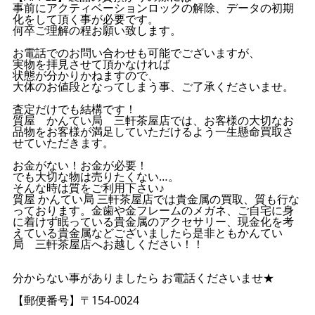
事前にアクティベーションロックの解除、データの初期
化をして頂く事が必要です。
何卒ご理解の程お願い致します。
お電話でのお問い合わせも可能でございますが、
実物を拝見させて頂かなければ
状態が分かりかねますので、
大体のお値段となってしまう事、ご了承くださいませ。
査定だけでも結構です！
質屋 かんてい局 三軒茶屋店では、お客様の大切なお
品物をお客様が満足していただけるよう一生懸命買取さ
せていただきます。
お金がない！お金が必要！
でも大切な物は売りたくない…。
そんな時は質をご利用下さい♪
質屋 かんてい局 三軒茶屋店では貴金属の買取、質も行な
っております。金歯や金フレームのメガネ、ご自宅に身
に着けず眠っている貴金属のアクセサリー、現金化を考
えている貴金属などございましたら是非ともかんてい
局 三軒茶屋店へお越しください！！
分からない事がありましたら お電話くださいませ★
【郵便番号】〒154-0024