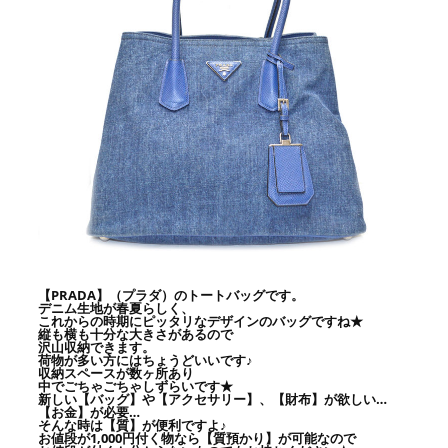
【PRADA】（プラダ）のトートバッグです。
デニム生地が春夏らしく、
これからの時期にピッタリなデザインのバッグですね★
縦も横も十分な大きさがあるので
沢山収納できます。
荷物が多い方にはちょうどいいです♪
収納スペースが数ヶ所あり
中でごちゃごちゃしずらいです★
新しい【バッグ】や【アクセサリー】、【財布】が欲しい…
【お金】が必要…
そんな時は【質】が便利ですよ♪
お値段が1,000円付く物なら【質預かり】が可能なので