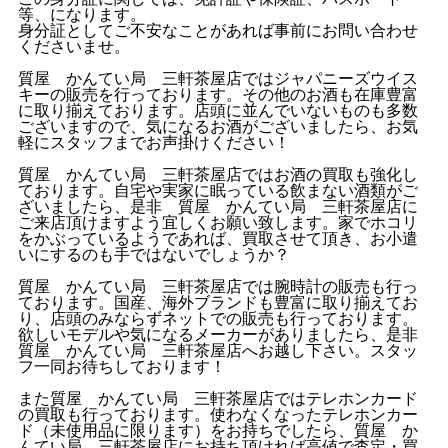
等、になります。
身分証としてご不安なことがあれば事前にお問い合わせ
くださいませ。
質屋 かんてい局 三軒茶屋店ではジャパニーズウイス
キーの販売を行っております。その他のお酒も在庫豊富
に取り揃えております。店頭に並んでいないものも多数
ございますので、気になるお酒がございましたら、お気
軽にスタッフまでお声掛けください！
質屋 かんてい局 三軒茶屋店ではお酒の買取も強化し
ております。自宅や実家に眠っている飲まない酒類がご
ざいましたら、是非 質屋 かんてい局 三軒茶屋店に
ご来店頂けますよう宜しくお願い致します。家でホコリ
をかぶっているようであれば、買取させて頂き、お小遣
いにするのも手ではないでしょうか？
質屋 かんてい局 三軒茶屋店では腕時計の販売も行っ
ております。国産、海外ブランドも豊富に取り揃えてお
り、店頭のみならずネットでの販売も行っております。
欲しいモデルや気になるメーカーがありましたら、是非
質屋 かんてい局 三軒茶屋店へお越し下さい。スタッ
フ一同お待ちしております！
また質屋 かんてい局 三軒茶屋店ではテレホンカード
の買取も行っております。使わなくなったテレホンカー
ド（未使用品に限ります）をお持ちでしたら、質屋 か
んてい局 三軒茶屋店にお持ち頂ければ高値で査定・買