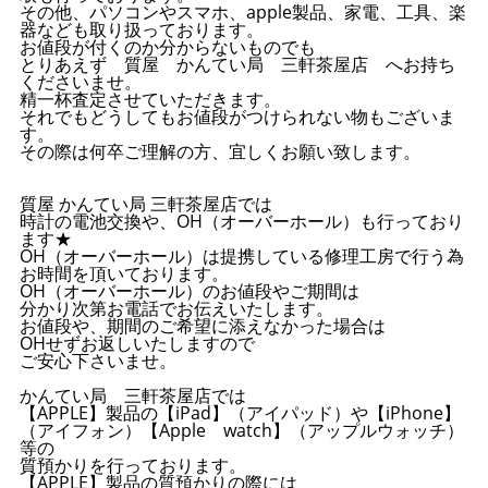
その他、パソコンやスマホ、apple製品、家電、工具、楽
器なども取り扱っております。
お値段が付くのか分からないものでも
とりあえず 質屋 かんてい局 三軒茶屋店 へお持ち
くださいませ。
精一杯査定させていただきます。
それでもどうしてもお値段がつけられない物もございま
す。
その際は何卒ご理解の方、宜しくお願い致します。
質屋 かんてい局 三軒茶屋店では
時計の電池交換や、OH（オーバーホール）も行っており
ます★
OH（オーバーホール）は提携している修理工房で行う為
お時間を頂いております。
OH（オーバーホール）のお値段やご期間は
分かり次第お電話でお伝えいたします。
お値段や、期間のご希望に添えなかった場合は
OHせずお返しいたしますので
ご安心下さいませ。
かんてい局 三軒茶屋店では
【APPLE】製品の【iPad】（アイパッド）や【iPhone】
（アイフォン）【Apple watch】（アップルウォッチ）
等の
質預かりを行っております。
【APPLE】製品の質預かりの際には