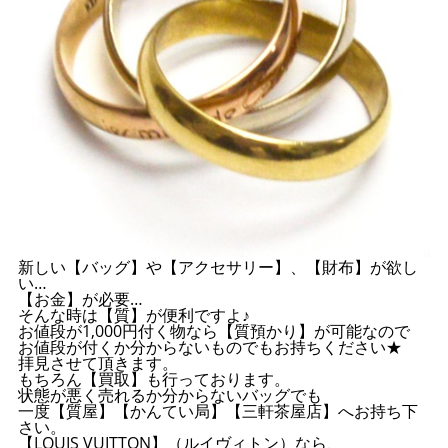
新しい【バッグ】や【アクセサリー】、【財布】が欲し
い…
【お金】が必要…
そんな時は【質】が便利ですよ♪
お値段が1,000円付く物なら【質預かり】が可能なので
お値段が付くか分からないものでもお持ちください★
拝見させて頂きます。
もちろん【買取】も行っております。
状態が悪く売れるか分からないバッグでも
一度【質屋】【かんてい局】【三軒茶屋店】へお持ち下
さい。
【LOUIS VUITTON】（ルイヴィトン）なら、