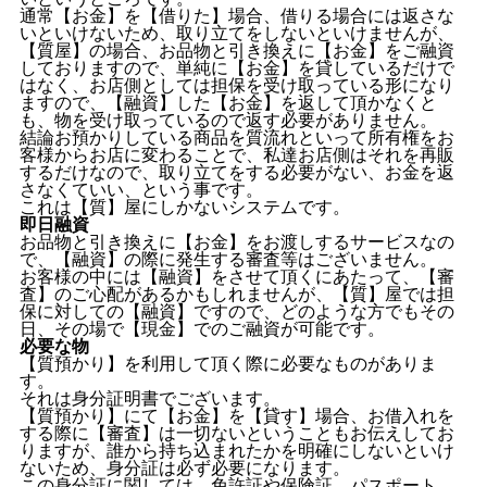
通常【お金】を【借りた】場合、借りる場合には返さな
いといけないため、取り立てをしないといけませんが、
【質屋】の場合、お品物と引き換えに【お金】をご融資
しておりますので、単純に【お金】を貸しているだけで
はなく、お店側としては担保を受け取っている形になり
ますので、【融資】した【お金】を返して頂かなくと
も、物を受け取っているので返す必要がありません。
結論お預かりしている商品を質流れといって所有権をお
客様からお店に変わることで、私達お店側はそれを再販
するだけなので、取り立てをする必要がない、お金を返
さなくていい、という事です。
これは【質】屋にしかないシステムです。
即日融資
お品物と引き換えに【お金】をお渡しするサービスなの
で、【融資】の際に発生する審査等はございません。
お客様の中には【融資】をさせて頂くにあたって、【審
査】のご心配があるかもしれませんが、【質】屋では担
保に対しての【融資】ですので、どのような方でもその
日、その場で【現金】でのご融資が可能です。
必要な物
【質預かり】を利用して頂く際に必要なものがありま
す。
それは身分証明書でございます。
【質預かり】にて【お金】を【貸す】場合、お借入れを
する際に【審査】は一切ないということもお伝えしてお
りますが、誰から持ち込まれたかを明確にしないといけ
ないため、身分証は必ず必要になります。
この身分証に関しては、免許証や保険証、パスポート