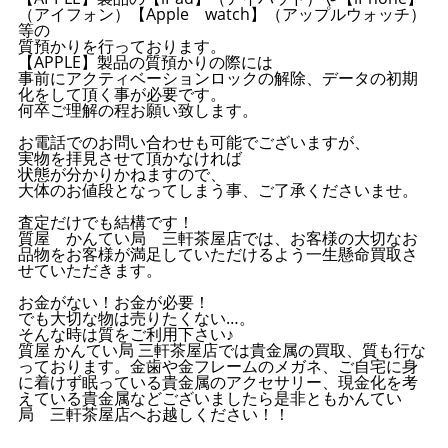
（アイフォン）【Apple watch】（アップルウォッチ）
等の
質預かりを行っております。
【APPLE】製品の質預かりの際には
事前にアクティベーションロックの解除、データの初期
化をして頂く事が必要です。
何卒ご理解の程お願い致します。
お電話でのお問い合わせも可能でございますが、
実物を拝見させて頂かなければ
状態が分かりかねますので、
大体のお値段となってしまう事、ご了承くださいませ。
査定だけでも結構です！
質屋 かんてい局 三軒茶屋店では、お客様の大切なお
品物をお客様が満足していただけるよう一生懸命買取さ
せていただきます。
お金がない！お金が必要！
でも大切な物は売りたくない…。
そんな時は質をご利用下さい♪
質屋 かんてい局 三軒茶屋店では貴金属の買取、質も行な
っております。金歯や金フレームのメガネ、ご自宅に身
に着けず眠っている貴金属のアクセサリー、現金化を考
えている貴金属などございましたら是非ともかんてい
局 三軒茶屋店へお越しください！！