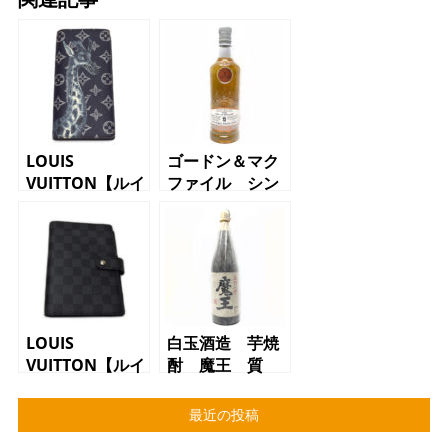
LOUIS
ゴードン＆マク
VUITTON【ルイ
ファイル シン
ヴィトン】
グルモルトスコ
M66025 二つ
ッチウイスキ
折り長財布 ポ
ー カリラ 13
ルトフォイユブ
年 質屋 かん
ラザ チャップ
てい局 三軒茶
マンブラザー
屋店（東急世田
ズ メンズ
谷線松原駅から
LOUIS
白玉酒造 芋焼
【質】【かんて
お越しのお客様
VUITTON【ルイ
酎 魔王 質
い局】【三軒茶
より買取させて
ヴィトン】アジ
屋 かんてい
屋】【小田急線
頂きました）
ェンダ ダミエ
局 三軒茶屋店
最近の投稿
下北沢駅のお客
グラフィット
（東急世田谷線
様より買取】