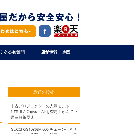
くある御質問
店舗情報・地図
最近の投稿
中古プロジェクターの人気モデル！
NEBULA Capsule Airを査定！かんてい
局三軒茶屋店
GUCCI GG1089SA-005 チェーン付きサ