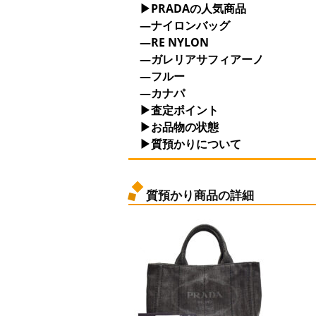
▶PRADAの人気商品
—ナイロンバッグ
—RE NYLON
—ガレリアサフィアーノ
—フルー
—カナパ
▶査定ポイント
▶お品物の状態
▶質預かりについて
質預かり商品の詳細