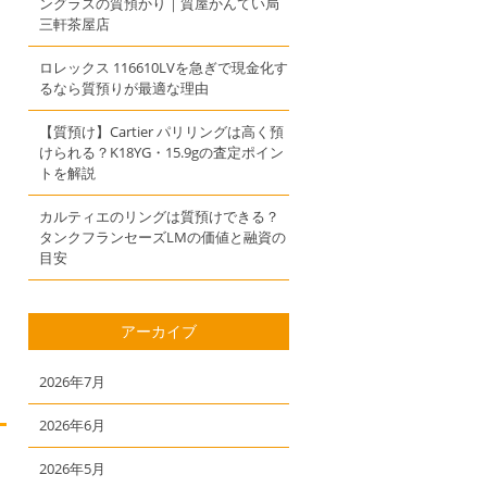
ングラスの質預かり｜質屋かんてい局
三軒茶屋店
ロレックス 116610LVを急ぎで現金化す
るなら質預りが最適な理由
【質預け】Cartier パリリングは高く預
けられる？K18YG・15.9gの査定ポイン
トを解説
カルティエのリングは質預けできる？
タンクフランセーズLMの価値と融資の
目安
アーカイブ
2026年7月
2026年6月
2026年5月