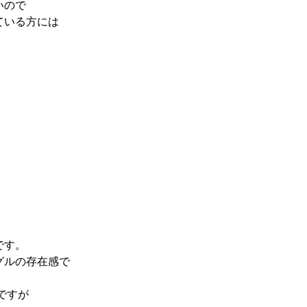
いので
ている方には
です。
グルの存在感で
ですが