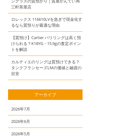
ングラスの質預かり｜質屋かんてい局
三軒茶屋店
ロレックス 116610LVを急ぎで現金化す
るなら質預りが最適な理由
【質預け】Cartier パリリングは高く預
けられる？K18YG・15.9gの査定ポイン
トを解説
カルティエのリングは質預けできる？
タンクフランセーズLMの価値と融資の
目安
アーカイブ
2026年7月
2026年6月
2026年5月