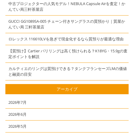
ッグ、財布、ネ
中古プロジェクターの人気モデル！NEBULA Capsule Airを査定！か
ックレスなどで
んてい局三軒茶屋店
質預かり】
【質】【かんて
GUCCI GG1089SA-005 チェーン付きサングラスの質預かり｜質屋か
んてい局 三軒茶屋店
い局】【三軒茶
屋】
ロレックス 116610LVを急ぎで現金化するなら質預りが最適な理由
【質預け】Cartier パリリングは高く預けられる？K18YG・15.9gの査
定ポイントを解説
カルティエのリングは質預けできる？タンクフランセーズLMの価値
と融資の目安
アーカイブ
2026年7月
2026年6月
2026年5月