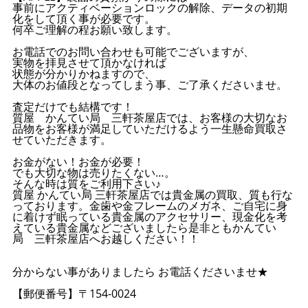
事前にアクティベーションロックの解除、データの初期
化をして頂く事が必要です。
何卒ご理解の程お願い致します。
お電話でのお問い合わせも可能でございますが、
実物を拝見させて頂かなければ
状態が分かりかねますので、
大体のお値段となってしまう事、ご了承くださいませ。
査定だけでも結構です！
質屋 かんてい局 三軒茶屋店では、お客様の大切なお
品物をお客様が満足していただけるよう一生懸命買取さ
せていただきます。
お金がない！お金が必要！
でも大切な物は売りたくない…。
そんな時は質をご利用下さい♪
質屋 かんてい局 三軒茶屋店では貴金属の買取、質も行な
っております。金歯や金フレームのメガネ、ご自宅に身
に着けず眠っている貴金属のアクセサリー、現金化を考
えている貴金属などございましたら是非ともかんてい
局 三軒茶屋店へお越しください！！
分からない事がありましたら お電話くださいませ★
【郵便番号】〒154-0024