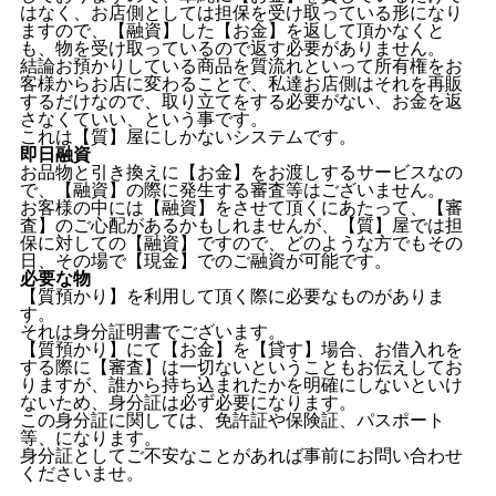
はなく、お店側としては担保を受け取っている形になり
ますので、【融資】した【お金】を返して頂かなくと
も、物を受け取っているので返す必要がありません。
結論お預かりしている商品を質流れといって所有権をお
客様からお店に変わることで、私達お店側はそれを再販
するだけなので、取り立てをする必要がない、お金を返
さなくていい、という事です。
これは【質】屋にしかないシステムです。
即日融資
お品物と引き換えに【お金】をお渡しするサービスなの
で、【融資】の際に発生する審査等はございません。
お客様の中には【融資】をさせて頂くにあたって、【審
査】のご心配があるかもしれませんが、【質】屋では担
保に対しての【融資】ですので、どのような方でもその
日、その場で【現金】でのご融資が可能です。
必要な物
【質預かり】を利用して頂く際に必要なものがありま
す。
それは身分証明書でございます。
【質預かり】にて【お金】を【貸す】場合、お借入れを
する際に【審査】は一切ないということもお伝えしてお
りますが、誰から持ち込まれたかを明確にしないといけ
ないため、身分証は必ず必要になります。
この身分証に関しては、免許証や保険証、パスポート
等、になります。
身分証としてご不安なことがあれば事前にお問い合わせ
くださいませ。