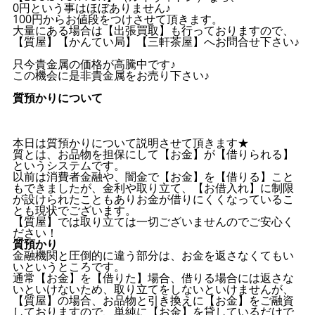
0円という事はほぼありません♪
100円からお値段をつけさせて頂きます。
大量にある場合は【出張買取】も行っておりますので、
【質屋】【かんてい局】【三軒茶屋】へお問合せ下さい♪
只今貴金属の価格が高騰中です♪
この機会に是非貴金属をお売り下さい♪
質預かりについて
本日は質預かりについて説明させて頂きます★
質とは、お品物を担保にして【お金】が【借りられる】
というシステムです。
以前は消費者金融や、闇金で【お金】を【借りる】こと
もできましたが、金利や取り立て、【お借入れ】に制限
が設けられたこともありお金が借りにくくなっているこ
とも現状でございます。
【質屋】では取り立ては一切ございませんのでご安心く
ださい！
質預かり
金融機関と圧倒的に違う部分は、お金を返さなくてもい
いというところです。
通常【お金】を【借りた】場合、借りる場合には返さな
いといけないため、取り立てをしないといけませんが、
【質屋】の場合、お品物と引き換えに【お金】をご融資
しておりますので、単純に【お金】を貸しているだけで