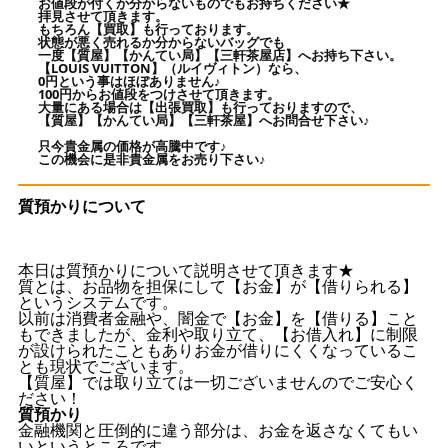
お値段が付くか分からないものでもお持ちください★
拝見させて頂きます。
もちろん【買取】も行っております。
状態が悪く売れるか分からないバッグでも
一度【質屋】【かんてい局】【三軒茶屋店】へお持ち下さい。
【LOUIS VUITTON】（ルイヴィトン）なら、
0円という事はほぼありません♪
100円からお値段をつけさせて頂きます。
大量にある場合は【出張買取】も行っておりますので、
【質屋】【かんてい局】【三軒茶屋】へお問合せ下さい♪
只今貴金属の価格が高騰中です♪
この機会に是非貴金属をお売り下さい♪
質預かりについて
本日は質預かりについて説明させて頂きます★
質とは、お品物を担保にして【お金】が【借りられる】
というシステムです。
以前は消費者金融や、闇金で【お金】を【借りる】こと
もできましたが、金利や取り立て、【お借入れ】に制限
が設けられたこともありお金が借りにくくなっているこ
とも現状でございます。
【質屋】では取り立ては一切ございませんのでご安心く
ださい！
質預かり
金融機関と圧倒的に違う部分は、お金を返さなくてもい
いというところです。