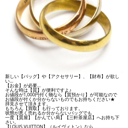
新しい【バッグ】や【アクセサリー】、【財布】が欲し
い…
【お金】が必要…
そんな時は【質】が便利ですよ♪
お値段が1,000円付く物なら【質預かり】が可能なので
お値段が付くか分からないものでもお持ちください★
拝見させて頂きます。
もちろん【買取】も行っております。
状態が悪く売れるか分からないバッグでも
一度【質屋】【かんてい局】【三軒茶屋店】へお持ち下
さい。
【LOUIS VUITTON】（ルイヴィトン）なら、