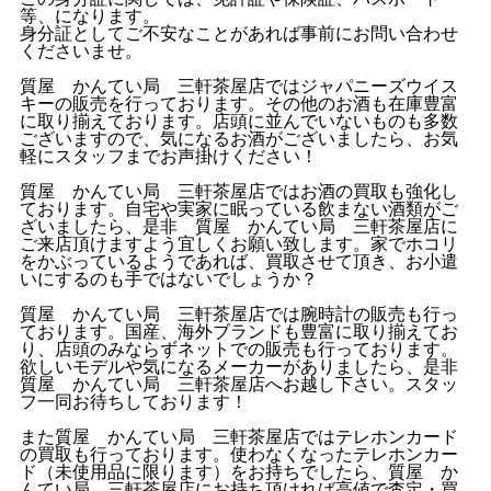
等、になります。
身分証としてご不安なことがあれば事前にお問い合わせ
くださいませ。
質屋 かんてい局 三軒茶屋店ではジャパニーズウイス
キーの販売を行っております。その他のお酒も在庫豊富
に取り揃えております。店頭に並んでいないものも多数
ございますので、気になるお酒がございましたら、お気
軽にスタッフまでお声掛けください！
質屋 かんてい局 三軒茶屋店ではお酒の買取も強化し
ております。自宅や実家に眠っている飲まない酒類がご
ざいましたら、是非 質屋 かんてい局 三軒茶屋店に
ご来店頂けますよう宜しくお願い致します。家でホコリ
をかぶっているようであれば、買取させて頂き、お小遣
いにするのも手ではないでしょうか？
質屋 かんてい局 三軒茶屋店では腕時計の販売も行っ
ております。国産、海外ブランドも豊富に取り揃えてお
り、店頭のみならずネットでの販売も行っております。
欲しいモデルや気になるメーカーがありましたら、是非
質屋 かんてい局 三軒茶屋店へお越し下さい。スタッ
フ一同お待ちしております！
また質屋 かんてい局 三軒茶屋店ではテレホンカード
の買取も行っております。使わなくなったテレホンカー
ド（未使用品に限ります）をお持ちでしたら、質屋 か
んてい局 三軒茶屋店にお持ち頂ければ高値で査定・買