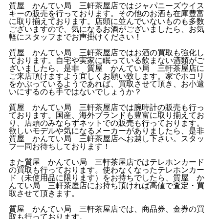
質屋 かんてい局 三軒茶屋店ではジャパニーズウイス
キーの販売を行っております。その他のお酒も在庫豊富
に取り揃えております。店頭に並んでいないものも多数
ございますので、気になるお酒がございましたら、お気
軽にスタッフまでお声掛けください！
質屋 かんてい局 三軒茶屋店ではお酒の買取も強化し
ております。自宅や実家に眠っている飲まない酒類がご
ざいましたら、是非 質屋 かんてい局 三軒茶屋店に
ご来店頂けますよう宜しくお願い致します。家でホコリ
をかぶっているようであれば、買取させて頂き、お小遣
いにするのも手ではないでしょうか？
質屋 かんてい局 三軒茶屋店では腕時計の販売も行っ
ております。国産、海外ブランドも豊富に取り揃えてお
り、店頭のみならずネットでの販売も行っております。
欲しいモデルや気になるメーカーがありましたら、是非
質屋 かんてい局 三軒茶屋店へお越し下さい。スタッ
フ一同お待ちしております！
また質屋 かんてい局 三軒茶屋店ではテレホンカード
の買取も行っております。使わなくなったテレホンカー
ド（未使用品に限ります）をお持ちでしたら、質屋 か
んてい局 三軒茶屋店にお持ち頂ければ高値で査定・買
取させて頂きます。
質屋 かんてい局 三軒茶屋店では、商品券、金券の買
取も行っております。