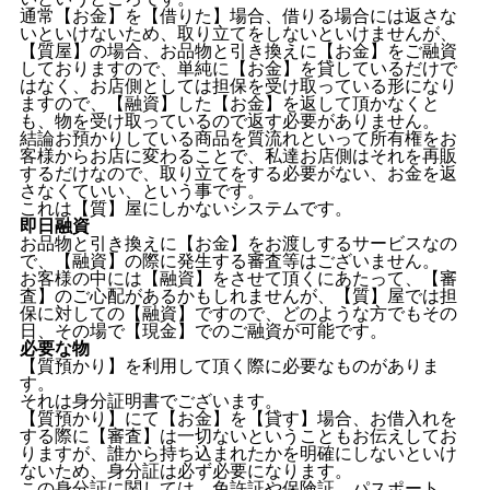
通常【お金】を【借りた】場合、借りる場合には返さな
いといけないため、取り立てをしないといけませんが、
【質屋】の場合、お品物と引き換えに【お金】をご融資
しておりますので、単純に【お金】を貸しているだけで
はなく、お店側としては担保を受け取っている形になり
ますので、【融資】した【お金】を返して頂かなくと
も、物を受け取っているので返す必要がありません。
結論お預かりしている商品を質流れといって所有権をお
客様からお店に変わることで、私達お店側はそれを再販
するだけなので、取り立てをする必要がない、お金を返
さなくていい、という事です。
これは【質】屋にしかないシステムです。
即日融資
お品物と引き換えに【お金】をお渡しするサービスなの
で、【融資】の際に発生する審査等はございません。
お客様の中には【融資】をさせて頂くにあたって、【審
査】のご心配があるかもしれませんが、【質】屋では担
保に対しての【融資】ですので、どのような方でもその
日、その場で【現金】でのご融資が可能です。
必要な物
【質預かり】を利用して頂く際に必要なものがありま
す。
それは身分証明書でございます。
【質預かり】にて【お金】を【貸す】場合、お借入れを
する際に【審査】は一切ないということもお伝えしてお
りますが、誰から持ち込まれたかを明確にしないといけ
ないため、身分証は必ず必要になります。
この身分証に関しては、免許証や保険証、パスポート