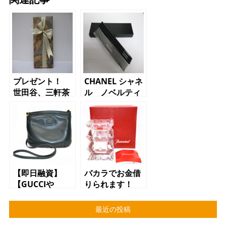
プレゼント！
CHANEL シャネ
世田谷、三軒茶
ル ノベルティ
屋、三宿
ー
【即日融資】
バカラでお金借
【GUCCIや
りられます！
LOUIS
質屋 かんてい
VUITTON、
局 三軒茶屋店
最近の投稿
CELINEなどのバ