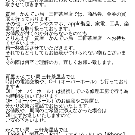
取させて頂きます。
質屋 かんてい局 三軒茶屋店では、商品券、金券の買
取も行っております。
その他、パソコンやスマホ、apple製品、家電、工具、楽
器なども取り扱っております。
お値段が付くのか分からないものでも
とりあえず 質屋 かんてい局 三軒茶屋店 へお持ち
くださいませ。
精一杯査定させていただきます。
それでもどうしてもお値段がつけられない物もございま
す。
その際は何卒ご理解の方、宜しくお願い致します。
質屋 かんてい局 三軒茶屋店では
時計の電池交換や、OH（オーバーホール）も行っており
ます★
OH（オーバーホール）は提携している修理工房で行う為
お時間を頂いております。
OH（オーバーホール）のお値段やご期間は
分かり次第お電話でお伝えいたします。
お値段や、期間のご希望に添えなかった場合は
OHせずお返しいたしますので
ご安心下さいませ。
かんてい局 三軒茶屋店では
【APPLE】製品の【iPad】（アイパッド）や【iPhone】