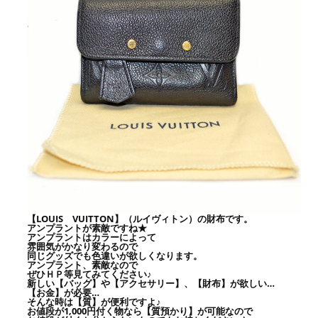
【LOUIS VUITTON】（ルイヴィトン）の財布です。
アンプラントが素敵ですね★
アンプラントはカラーによって
雰囲気がかなり変わるので
同じグッズでも色違いが欲しくなります。
アンプラント、素敵なので
ぜひＨＰ等見てみてください♪
新しい【バッグ】や【アクセサリー】、【財布】が欲しい…
【お金】が必要…
そんな時は【質】が便利ですよ♪
お値段が1,000円付く物なら【質預かり】が可能なので