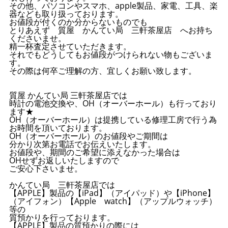
その他、パソコンやスマホ、apple製品、家電、工具、楽
器なども取り扱っております。
お値段が付くのか分からないものでも
とりあえず 質屋 かんてい局 三軒茶屋店 へお持ち
くださいませ。
精一杯査定させていただきます。
それでもどうしてもお値段がつけられない物もございま
す。
その際は何卒ご理解の方、宜しくお願い致します。
質屋 かんてい局 三軒茶屋店では
時計の電池交換や、OH（オーバーホール）も行っており
ます★
OH（オーバーホール）は提携している修理工房で行う為
お時間を頂いております。
OH（オーバーホール）のお値段やご期間は
分かり次第お電話でお伝えいたします。
お値段や、期間のご希望に添えなかった場合は
OHせずお返しいたしますので
ご安心下さいませ。
かんてい局 三軒茶屋店では
【APPLE】製品の【iPad】（アイパッド）や【iPhone】
（アイフォン）【Apple watch】（アップルウォッチ）
等の
質預かりを行っております。
【APPLE】製品の質預かりの際には