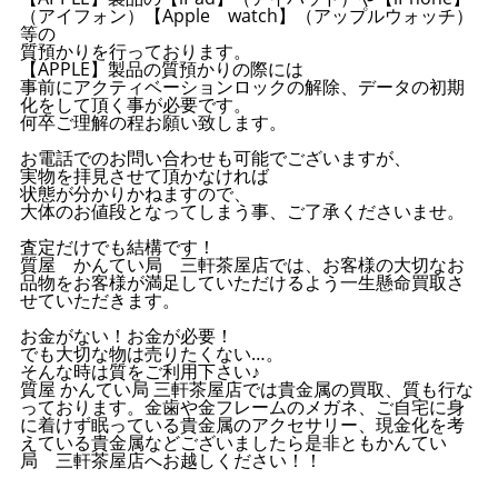
（アイフォン）【Apple watch】（アップルウォッチ）
等の
質預かりを行っております。
【APPLE】製品の質預かりの際には
事前にアクティベーションロックの解除、データの初期
化をして頂く事が必要です。
何卒ご理解の程お願い致します。
お電話でのお問い合わせも可能でございますが、
実物を拝見させて頂かなければ
状態が分かりかねますので、
大体のお値段となってしまう事、ご了承くださいませ。
査定だけでも結構です！
質屋 かんてい局 三軒茶屋店では、お客様の大切なお
品物をお客様が満足していただけるよう一生懸命買取さ
せていただきます。
お金がない！お金が必要！
でも大切な物は売りたくない…。
そんな時は質をご利用下さい♪
質屋 かんてい局 三軒茶屋店では貴金属の買取、質も行な
っております。金歯や金フレームのメガネ、ご自宅に身
に着けず眠っている貴金属のアクセサリー、現金化を考
えている貴金属などございましたら是非ともかんてい
局 三軒茶屋店へお越しください！！