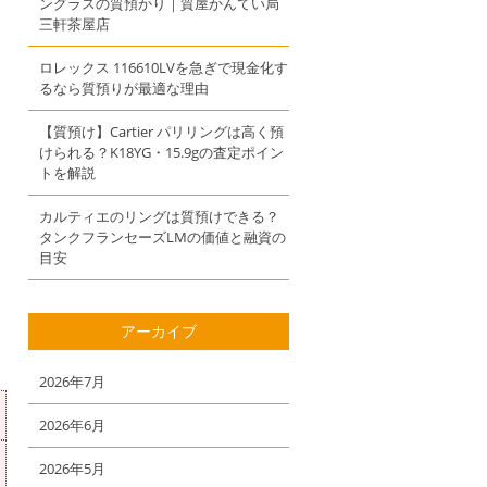
ングラスの質預かり｜質屋かんてい局
三軒茶屋店
ロレックス 116610LVを急ぎで現金化す
るなら質預りが最適な理由
【質預け】Cartier パリリングは高く預
けられる？K18YG・15.9gの査定ポイン
トを解説
カルティエのリングは質預けできる？
タンクフランセーズLMの価値と融資の
目安
アーカイブ
2026年7月
2026年6月
2026年5月