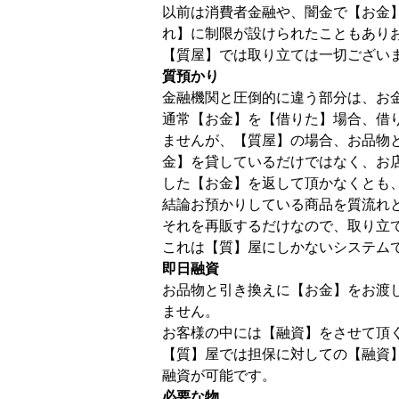
以前は消費者金融や、闇金で【お金
れ】に制限が設けられたこともあり
【質屋】では取り立ては一切ござい
質預かり
金融機関と圧倒的に違う部分は、お
通常【お金】を【借りた】場合、借
ませんが、【質屋】の場合、お品物
金】を貸しているだけではなく、お
した【お金】を返して頂かなくとも
結論お預かりしている商品を質流れ
それを再販するだけなので、取り立
これは【質】屋にしかないシステム
即日融資
お品物と引き換えに【お金】をお渡
ません。
お客様の中には【融資】をさせて頂
【質】屋では担保に対しての【融資
融資が可能です。
必要な物