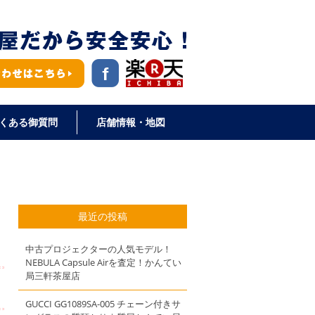
くある御質問
店舗情報・地図
最近の投稿
中古プロジェクターの人気モデル！
NEBULA Capsule Airを査定！かんてい
局三軒茶屋店
GUCCI GG1089SA-005 チェーン付きサ