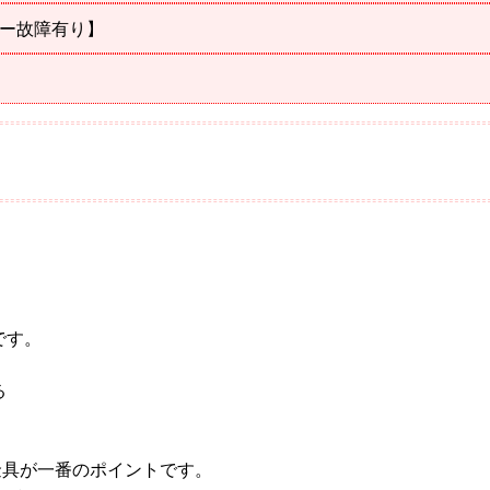
ナー故障有り】
です。
る
金具が一番のポイントです。