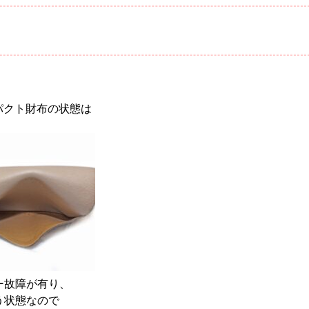
パクト財布の状態は
。
ー故障が有り、
う状態なので