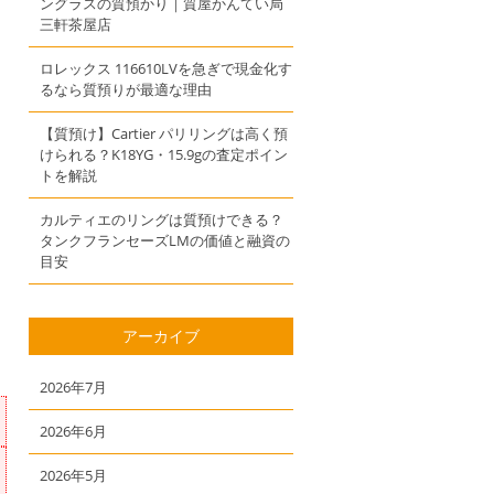
ングラスの質預かり｜質屋かんてい局
三軒茶屋店
ロレックス 116610LVを急ぎで現金化す
るなら質預りが最適な理由
【質預け】Cartier パリリングは高く預
けられる？K18YG・15.9gの査定ポイン
トを解説
カルティエのリングは質預けできる？
タンクフランセーズLMの価値と融資の
目安
アーカイブ
2026年7月
2026年6月
2026年5月