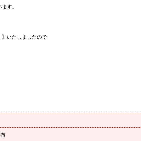
います。
かり】いたしましたので
財布