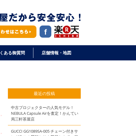
くある御質問
店舗情報・地図
最近の投稿
中古プロジェクターの人気モデル！
NEBULA Capsule Airを査定！かんてい
局三軒茶屋店
GUCCI GG1089SA-005 チェーン付きサ