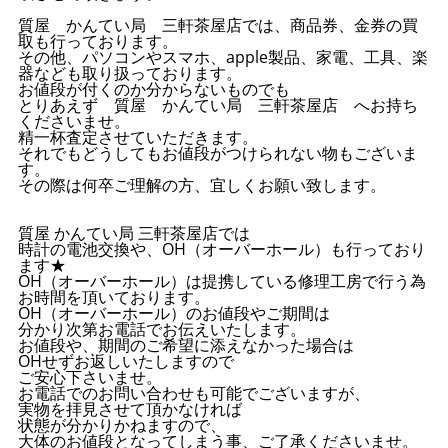
質屋 かんてい局 三軒茶屋店では、商品券、金券の買
取も行っております。
その他、パソコンやスマホ、apple製品、家電、工具、楽
器なども取り扱っております。
お値段が付くのか分からないものでも
とりあえず 質屋 かんてい局 三軒茶屋店 へお持ち
くださいませ。
精一杯査定させていただきます。
それでもどうしてもお値段がつけられない物もございま
す。
その際は何卒ご理解の方、宜しくお願い致します。
質屋 かんてい局 三軒茶屋店では
時計の電池交換や、OH（オーバーホール）も行っており
ます★
OH（オーバーホール）は提携している修理工房で行う為
お時間を頂いております。
OH（オーバーホール）のお値段やご期間は
分かり次第お電話でお伝えいたします。
お値段や、期間のご希望に添えなかった場合は
OHせずお返しいたしますので
ご安心下さいませ。
お電話でのお問い合わせも可能でございますが、
実物を拝見させて頂かなければ
状態が分かりかねますので、
大体のお値段となってしまう事、ご了承くださいませ。