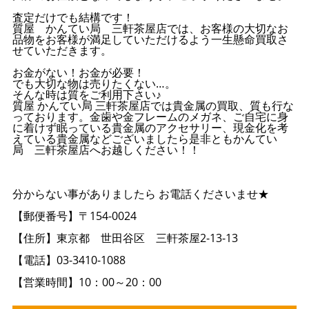
査定だけでも結構です！
質屋 かんてい局 三軒茶屋店では、お客様の大切なお
品物をお客様が満足していただけるよう一生懸命買取さ
せていただきます。
お金がない！お金が必要！
でも大切な物は売りたくない…。
そんな時は質をご利用下さい♪
質屋 かんてい局 三軒茶屋店では貴金属の買取、質も行な
っております。金歯や金フレームのメガネ、ご自宅に身
に着けず眠っている貴金属のアクセサリー、現金化を考
えている貴金属などございましたら是非ともかんてい
局 三軒茶屋店へお越しください！！
分からない事がありましたら お電話くださいませ★
【郵便番号】〒154-0024
【住所】東京都 世田谷区 三軒茶屋2-13-13
【電話】03-3410-1088
【営業時間】10：00～20：00