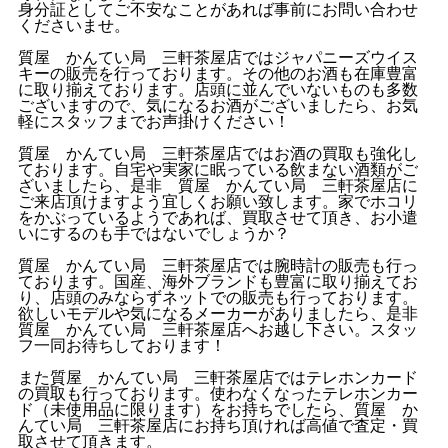
身分証としてご不安なことがあれば事前にお問い合わせ
くださいませ。
質屋 かんてい局 三軒茶屋店ではジャパニーズウイス
キーの販売を行っております。その他のお酒も在庫豊富
に取り揃えております。店頭に並んでいないものも多数
ございますので、気になるお酒がございましたら、お気
軽にスタッフまでお声掛けください！
質屋 かんてい局 三軒茶屋店ではお酒の買取も強化し
ております。自宅や実家に眠っている飲まない酒類がご
ざいましたら、是非 質屋 かんてい局 三軒茶屋店に
ご来店頂けますよう宜しくお願い致します。家でホコリ
をかぶっているようであれば、買取させて頂き、お小遣
いにするのも手ではないでしょうか？
質屋 かんてい局 三軒茶屋店では腕時計の販売も行っ
ております。国産、海外ブランドも豊富に取り揃えてお
り、店頭のみならずネットでの販売も行っております。
欲しいモデルや気になるメーカーがありましたら、是非
質屋 かんてい局 三軒茶屋店へお越し下さい。スタッ
フ一同お待ちしております！
また質屋 かんてい局 三軒茶屋店ではテレホンカード
の買取も行っております。使わなくなったテレホンカー
ド（未使用品に限ります）をお持ちでしたら、質屋 か
んてい局 三軒茶屋店にお持ち頂ければ高値で査定・買
取させて頂きます。