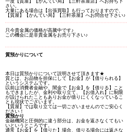
一度【質屋】【かんてい局】【三軒茶屋店】へお持ち下
さい。
大量にある場合は【出張買取】も行っておりますので、
【質屋】【かんてい局】【三軒茶屋】へお問合せ下さい♪
只今貴金属の価格が高騰中です♪
この機会に是非貴金属をお売り下さい♪
質預かりについて
本日は質預かりについて説明させて頂きます★
質とは、お品物を担保にして【お金】が【借りられる】
というシステムです。
以前は消費者金融や、闇金で【お金】を【借りる】こと
もできましたが、金利や取り立て、【お借入れ】に制限
が設けられたこともありお金が借りにくくなっているこ
とも現状でございます。
【質屋】では取り立ては一切ございませんのでご安心く
ださい！
質預かり
金融機関と圧倒的に違う部分は、お金を返さなくてもい
いというところです。
通常【お金】を【借りた】場合、借りる場合には返さな