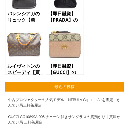
バレンシアガの
【即日融資】
リュック【買
【PRADA】の
取】できます
【バッグ】で
【世田谷】【三
【質預かり】で
軒茶屋】【駒
きます【質】
沢】【上馬】
【かんてい局】
【三軒茶屋】
ルイヴィトンの
【即日融資】
スピーディ【買
【GUCCI】の
取】できます
【財布】で【質
【世田谷】【三
預かり】できま
最近の投稿
軒茶屋】【駒
す【質】【かん
沢】【上馬】
てい局】【三軒
中古プロジェクターの人気モデル！NEBULA Capsule Airを査定！か
茶屋】
んてい局三軒茶屋店
GUCCI GG1089SA-005 チェーン付きサングラスの質預かり｜質屋か
んてい局 三軒茶屋店