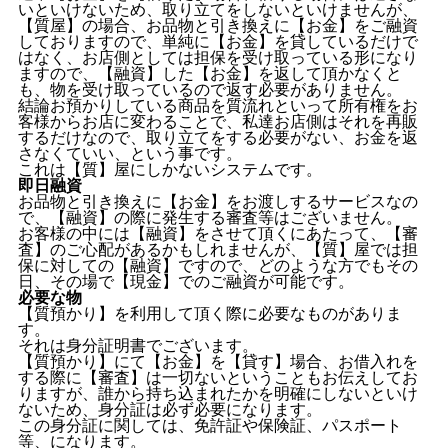
いといけないため、取り立てをしないといけませんが、
【質屋】の場合、お品物と引き換えに【お金】をご融資
しておりますので、単純に【お金】を貸しているだけで
はなく、お店側としては担保を受け取っている形になり
ますので、【融資】した【お金】を返して頂かなくと
も、物を受け取っているので返す必要がありません。
結論お預かりしている商品を質流れといって所有権をお
客様からお店に変わることで、私達お店側はそれを再販
するだけなので、取り立てをする必要がない、お金を返
さなくていい、という事です。
これは【質】屋にしかないシステムです。
即日融資
お品物と引き換えに【お金】をお渡しするサービスなの
で、【融資】の際に発生する審査等はございません。
お客様の中には【融資】をさせて頂くにあたって、【審
査】のご心配があるかもしれませんが、【質】屋では担
保に対しての【融資】ですので、どのような方でもその
日、その場で【現金】でのご融資が可能です。
必要な物
【質預かり】を利用して頂く際に必要なものがありま
す。
それは身分証明書でございます。
【質預かり】にて【お金】を【貸す】場合、お借入れを
する際に【審査】は一切ないということもお伝えしてお
りますが、誰から持ち込まれたかを明確にしないといけ
ないため、身分証は必ず必要になります。
この身分証に関しては、免許証や保険証、パスポート
等、になります。