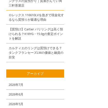
ングラスの質預かり｜質屋かんてい局
三軒茶屋店
ロレックス 116610LVを急ぎで現金化す
るなら質預りが最適な理由
【質預け】Cartier パリリングは高く預
けられる？K18YG・15.9gの査定ポイン
トを解説
カルティエのリングは質預けできる？
タンクフランセーズLMの価値と融資の
目安
アーカイブ
2026年7月
2026年6月
2026年5月