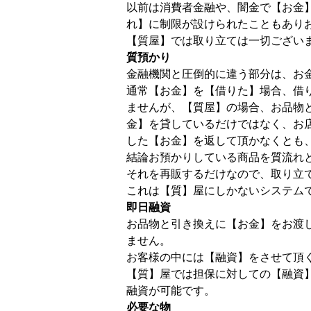
以前は消費者金融や、闇金で【お金
れ】に制限が設けられたこともあり
【質屋】では取り立ては一切ござい
質預かり
金融機関と圧倒的に違う部分は、お
通常【お金】を【借りた】場合、借
ませんが、【質屋】の場合、お品物
金】を貸しているだけではなく、お
した【お金】を返して頂かなくとも
結論お預かりしている商品を質流れ
それを再販するだけなので、取り立
これは【質】屋にしかないシステム
即日融資
お品物と引き換えに【お金】をお渡
ません。
お客様の中には【融資】をさせて頂
【質】屋では担保に対しての【融資
融資が可能です。
必要な物