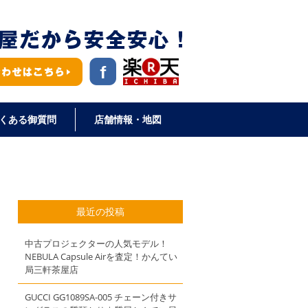
くある御質問
店舗情報・地図
最近の投稿
中古プロジェクターの人気モデル！
NEBULA Capsule Airを査定！かんてい
局三軒茶屋店
GUCCI GG1089SA-005 チェーン付きサ