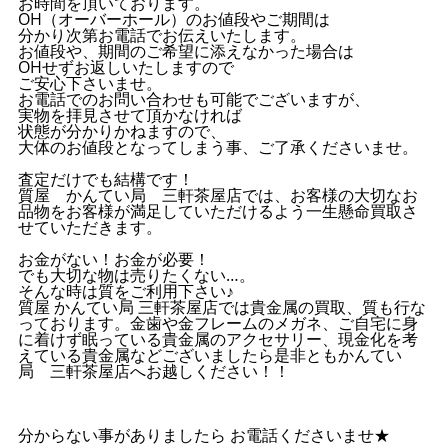
お時間を頂いております。
OH（オーバーホール）のお値段やご期間は
分かり次第お電話でお伝えいたします。
お値段や、期間のご希望に添えなかった場合は
OHせずお返しいたしますので
ご安心下さいませ。
お電話でのお問い合わせも可能でございますが、
実物を拝見させて頂かなければ
状態が分かりかねますので、
大体のお値段となってしまう事、ご了承くださいませ。
査定だけでも結構です！
質屋 かんてい局 三軒茶屋店では、お客様の大切なお
品物をお客様が満足していただけるよう一生懸命買取さ
せていただきます。
お金がない！お金が必要！
でも大切な物は売りたくない…。
そんな時は質をご利用下さい♪
質屋 かんてい局 三軒茶屋店では貴金属の買取、質も行な
っております。金歯や金フレームのメガネ、ご自宅に身
に着けず眠っている貴金属のアクセサリー、現金化を考
えている貴金属などございましたら是非ともかんてい
局 三軒茶屋店へお越しください！！
分からない事がありましたら お電話くださいませ★