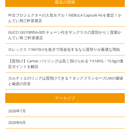
ヨン ダミエ
てい局 三軒茶
最近の投稿
M51304 ハン
屋店
ドバッグ【かん
中古プロジェクターの人気モデル！NEBULA Capsule Airを査定！か
てい局】【質
んてい局三軒茶屋店
屋】【三軒茶
屋】
GUCCI GG1089SA-005 チェーン付きサングラスの質預かり｜質屋か
んてい局 三軒茶屋店
ロレックス 116610LVを急ぎで現金化するなら質預りが最適な理由
【質預け】Cartier パリリングは高く預けられる？K18YG・15.9gの査
定ポイントを解説
カルティエのリングは質預けできる？タンクフランセーズLMの価値
と融資の目安
アーカイブ
2026年7月
2026年6月