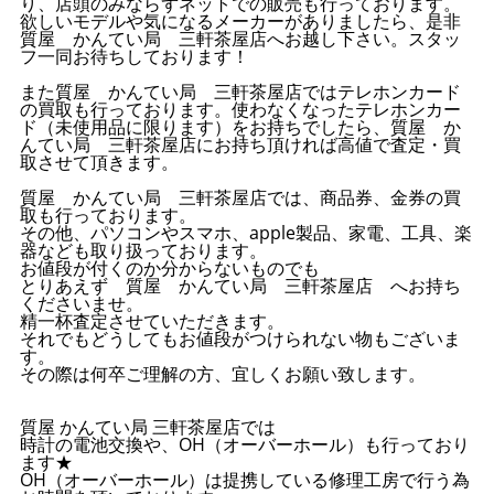
り、店頭のみならずネットでの販売も行っております。
欲しいモデルや気になるメーカーがありましたら、是非
質屋 かんてい局 三軒茶屋店へお越し下さい。スタッ
フ一同お待ちしております！
また質屋 かんてい局 三軒茶屋店ではテレホンカード
の買取も行っております。使わなくなったテレホンカー
ド（未使用品に限ります）をお持ちでしたら、質屋 か
んてい局 三軒茶屋店にお持ち頂ければ高値で査定・買
取させて頂きます。
質屋 かんてい局 三軒茶屋店では、商品券、金券の買
取も行っております。
その他、パソコンやスマホ、apple製品、家電、工具、楽
器なども取り扱っております。
お値段が付くのか分からないものでも
とりあえず 質屋 かんてい局 三軒茶屋店 へお持ち
くださいませ。
精一杯査定させていただきます。
それでもどうしてもお値段がつけられない物もございま
す。
その際は何卒ご理解の方、宜しくお願い致します。
質屋 かんてい局 三軒茶屋店では
時計の電池交換や、OH（オーバーホール）も行っており
ます★
OH（オーバーホール）は提携している修理工房で行う為