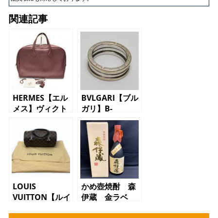
関連記事
HERMES【エル
BVLGARI【ブル
メス】ヴィクト
ガリ】B-
リア40 ハンド
ZERO1 リン
バッグ ワイン
グ Ｋ18ＷＧ
レッド トリヨ
【18金ホワイト
ンクレマンス
ゴールド】10.4
レディース 質
ｇ サイズ60
屋 かんてい
質屋 かんてい
局 三軒茶屋店
局 三軒茶屋店
LOUIS
かめ壺焼酎 森
VUITTON【ルイ
伊蔵 金ラベ
ヴィトン】パピ
ル 質屋 かん