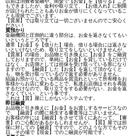
以前は消費者金融や、闇金で【お金】を【借りる】こと
もできましたが、金利や取り立て、【お借入れ】に制限
が設けられたこともありお金が借りにくくなっているこ
とも現状でございます。
【質屋】では取り立ては一切ございませんのでご安心く
ださい！
質預かり
金融機関と圧倒的に違う部分は、お金を返さなくてもい
いというところです。
通常【お金】を【借りた】場合、借りる場合には返さな
いといけないため、取り立てをしないといけませんが、
【質屋】の場合、お品物と引き換えに【お金】をご融資
しておりますので、単純に【お金】を貸しているだけで
はなく、お店側としては担保を受け取っている形になり
ますので、【融資】した【お金】を返して頂かなくと
も、物を受け取っているので返す必要がありません。
結論お預かりしている商品を質流れといって所有権をお
客様からお店に変わることで、私達お店側はそれを再販
するだけなので、取り立てをする必要がない、お金を返
さなくていい、という事です。
これは【質】屋にしかないシステムです。
即日融資
お品物と引き換えに【お金】をお渡しするサービスなの
で、【融資】の際に発生する審査等はございません。
お客様の中には【融資】をさせて頂くにあたって、【審
査】のご心配があるかもしれませんが、【質】屋では担
保に対しての【融資】ですので、どのような方でもその
日、その場で【現金】でのご融資が可能です。