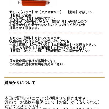
新しい【バッグ】や【アクセサリー】、【財布】が欲しい…
【お金】が必要…
そんな時は【質】が便利ですよ♪
お値段が1,000円付く物なら【質預かり】が可能なので
お値段が付くか分からないものでもお持ちください★
拝見させて頂きます。
もちろん【買取】も行っております。
状態が悪く売れるか分からないバッグでも
一度【質屋】【かんてい局】【三軒茶屋店】へお持ち下さい。
大量にある場合は【出張買取】も行っておりますので、
【質屋】【かんてい局】【三軒茶屋】へお問合せ下さい♪
只今貴金属の価格が高騰中です♪
この機会に是非貴金属をお売り下さい♪
質預かりについて
本日は質預かりについて説明させて頂きます★
質とは、お品物を担保にして【お金】が【借りられる】
というシステムです。