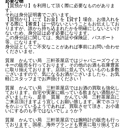
必要な物
【質預かり】を利用して頂く際に必要なものがありま
す。
それは身分証明書でございます。
【質預かり】にて【お金】を【貸す】場合、お借入れを
する際に【審査】は一切ないということもお伝えしてお
りますが、誰から持ち込まれたかを明確にしないといけ
ないため、身分証は必ず必要になります。
この身分証に関しては、免許証や保険証、パスポート
等、になります。
身分証としてご不安なことがあれば事前にお問い合わせ
くださいませ。
質屋 かんてい局 三軒茶屋店ではジャパニーズウイス
キーの販売を行っております。その他のお酒も在庫豊富
に取り揃えております。店頭に並んでいないものも多数
ございますので、気になるお酒がございましたら、お気
軽にスタッフまでお声掛けください！
質屋 かんてい局 三軒茶屋店ではお酒の買取も強化し
ております。自宅や実家に眠っている飲まない酒類がご
ざいましたら、是非 質屋 かんてい局 三軒茶屋店に
ご来店頂けますよう宜しくお願い致します。家でホコリ
をかぶっているようであれば、買取させて頂き、お小遣
いにするのも手ではないでしょうか？
質屋 かんてい局 三軒茶屋店では腕時計の販売も行っ
ております。国産、海外ブランドも豊富に取り揃えてお