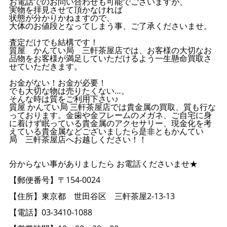
お電話でのお問い合わせも可能でございますが、
実物を拝見させて頂かなければ
状態が分かりかねますので、
大体のお値段となってしまう事、ご了承くださいませ。
査定だけでも結構です！
質屋 かんてい局 三軒茶屋店では、お客様の大切なお
品物をお客様が満足していただけるよう一生懸命買取さ
せていただきます。
お金がない！お金が必要！
でも大切な物は売りたくない…。
そんな時は質をご利用下さい♪
質屋 かんてい局 三軒茶屋店では貴金属の買取、質も行な
っております。金歯や金フレームのメガネ、ご自宅に身
に着けず眠っている貴金属のアクセサリー、現金化を考
えている貴金属などございましたら是非ともかんてい
局 三軒茶屋店へお越しください！！
分からない事がありましたら お電話くださいませ★
【郵便番号】〒154-0024
【住所】東京都 世田谷区 三軒茶屋2-13-13
【電話】03-3410-1088