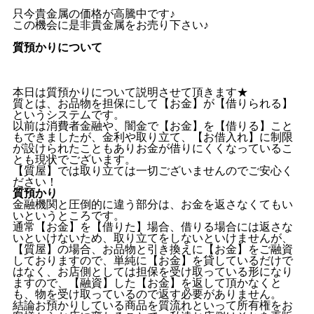
只今貴金属の価格が高騰中です♪
この機会に是非貴金属をお売り下さい♪
質預かりについて
本日は質預かりについて説明させて頂きます★
質とは、お品物を担保にして【お金】が【借りられる】
というシステムです。
以前は消費者金融や、闇金で【お金】を【借りる】こと
もできましたが、金利や取り立て、【お借入れ】に制限
が設けられたこともありお金が借りにくくなっているこ
とも現状でございます。
【質屋】では取り立ては一切ございませんのでご安心く
ださい！
質預かり
金融機関と圧倒的に違う部分は、お金を返さなくてもい
いというところです。
通常【お金】を【借りた】場合、借りる場合には返さな
いといけないため、取り立てをしないといけませんが、
【質屋】の場合、お品物と引き換えに【お金】をご融資
しておりますので、単純に【お金】を貸しているだけで
はなく、お店側としては担保を受け取っている形になり
ますので、【融資】した【お金】を返して頂かなくと
も、物を受け取っているので返す必要がありません。
結論お預かりしている商品を質流れといって所有権をお