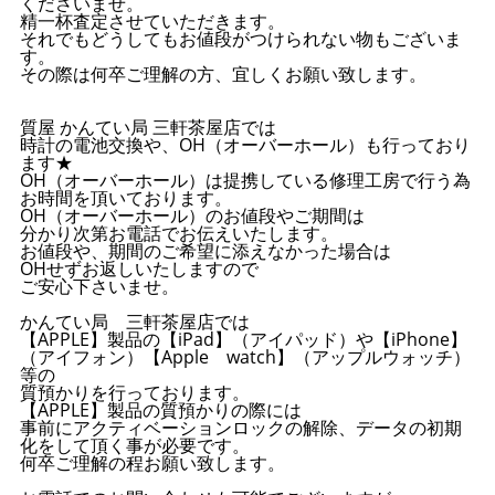
くださいませ。
精一杯査定させていただきます。
それでもどうしてもお値段がつけられない物もございま
す。
その際は何卒ご理解の方、宜しくお願い致します。
質屋 かんてい局 三軒茶屋店では
時計の電池交換や、OH（オーバーホール）も行っており
ます★
OH（オーバーホール）は提携している修理工房で行う為
お時間を頂いております。
OH（オーバーホール）のお値段やご期間は
分かり次第お電話でお伝えいたします。
お値段や、期間のご希望に添えなかった場合は
OHせずお返しいたしますので
ご安心下さいませ。
かんてい局 三軒茶屋店では
【APPLE】製品の【iPad】（アイパッド）や【iPhone】
（アイフォン）【Apple watch】（アップルウォッチ）
等の
質預かりを行っております。
【APPLE】製品の質預かりの際には
事前にアクティベーションロックの解除、データの初期
化をして頂く事が必要です。
何卒ご理解の程お願い致します。