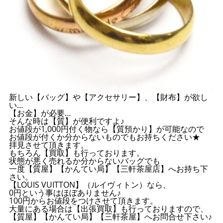
新しい【バッグ】や【アクセサリー】、【財布】が欲し
い…
【お金】が必要…
そんな時は【質】が便利ですよ♪
お値段が1,000円付く物なら【質預かり】が可能なので
お値段が付くか分からないものでもお持ちください★
拝見させて頂きます。
もちろん【買取】も行っております。
状態が悪く売れるか分からないバッグでも
一度【質屋】【かんてい局】【三軒茶屋店】へお持ち下
さい。
【LOUIS VUITTON】（ルイヴィトン）なら、
0円という事はほぼありません♪
100円からお値段をつけさせて頂きます。
大量にある場合は【出張買取】も行っておりますので、
【質屋】【かんてい局】【三軒茶屋】へお問合せ下さい♪