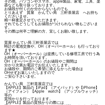
その他、パソコンやスマホ、apple製品、家電、工具、楽
器なども取り扱っております。
お値段が付くのか分からないものでも
とりあえず 質屋 かんてい局 三軒茶屋店 へお持ち
くださいませ。
精一杯査定させていただきます。
それでもどうしてもお値段がつけられない物もございま
す。
その際は何卒ご理解の方、宜しくお願い致します。
質屋 かんてい局 三軒茶屋店では
時計の電池交換や、OH（オーバーホール）も行っており
ます★
OH（オーバーホール）は提携している修理工房で行う為
お時間を頂いております。
OH（オーバーホール）のお値段やご期間は
分かり次第お電話でお伝えいたします。
お値段や、期間のご希望に添えなかった場合は
OHせずお返しいたしますので
ご安心下さいませ。
かんてい局 三軒茶屋店では
【APPLE】製品の【iPad】（アイパッド）や【iPhone】
（アイフォン）【Apple watch】（アップルウォッチ）
等の
質預かりを行っております。
【APPLE】製品の質預かりの際には