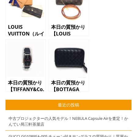
LOUIS
本日の質預かり
VUITTON（ルイ
【LOUIS
ヴィトン）ミュ
VUITTON（ルイ
ルティクレ
ヴィトン）ショ
M62631 モノ
ルダーバッグ
グラム キーケ
パラス
ース
M41638 モノ
グラム】
本日の質預かり
本日の質預かり
【TIFFANY&Co.
【BOTTAGA
（ティファニー
VENETA（ボッ
アンドコ―）ジ
テガベネタ）コ
最近の投稿
ェメア
インケース ネ
26400.10.40F10A40F
イビー イント
中古プロジェクターの人気モデル！NEBULA Capsule Airを査定！か
18金WG ホワ
レチャート】
んてい局三軒茶屋店
イトゴールド
レディース腕時
GUCCI GG1089SA-005 チェーン付きサングラスの質預かり｜質屋か