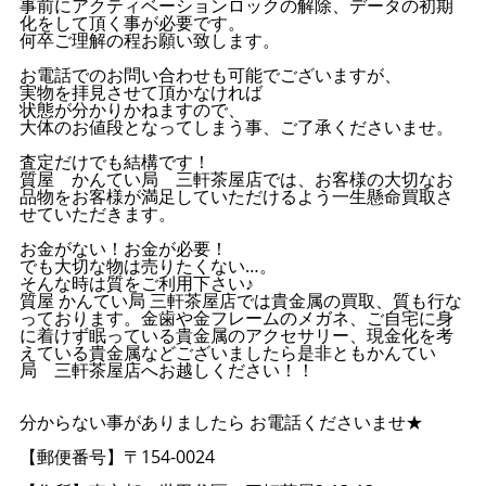
事前にアクティベーションロックの解除、データの初期
化をして頂く事が必要です。
何卒ご理解の程お願い致します。
お電話でのお問い合わせも可能でございますが、
実物を拝見させて頂かなければ
状態が分かりかねますので、
大体のお値段となってしまう事、ご了承くださいませ。
査定だけでも結構です！
質屋 かんてい局 三軒茶屋店では、お客様の大切なお
品物をお客様が満足していただけるよう一生懸命買取さ
せていただきます。
お金がない！お金が必要！
でも大切な物は売りたくない…。
そんな時は質をご利用下さい♪
質屋 かんてい局 三軒茶屋店では貴金属の買取、質も行な
っております。金歯や金フレームのメガネ、ご自宅に身
に着けず眠っている貴金属のアクセサリー、現金化を考
えている貴金属などございましたら是非ともかんてい
局 三軒茶屋店へお越しください！！
分からない事がありましたら お電話くださいませ★
【郵便番号】〒154-0024