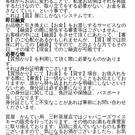
客様からお店に変わることで、私達お店側はそれを再販
するだけなので、取り立てをする必要がない、お金を返
さなくていい、という事です。
これは【質】屋にしかないシステムです。
即日融資
お品物と引き換えに【お金】をお渡しするサービスなの
で、【融資】の際に発生する審査等はございません。
お客様の中には【融資】をさせて頂くにあたって、【審
査】のご心配があるかもしれませんが、【質】屋では担
保に対しての【融資】ですので、どのような方でもその
日、その場で【現金】でのご融資が可能です。
必要な物
【質預かり】を利用して頂く際に必要なものがありま
す。
それは身分証明書でございます。
【質預かり】にて【お金】を【貸す】場合、お借入れを
する際に【審査】は一切ないということもお伝えしてお
りますが、誰から持ち込まれたかを明確にしないといけ
ないため、身分証は必ず必要になります。
この身分証に関しては、免許証や保険証、パスポート
等、になります。
身分証としてご不安なことがあれば事前にお問い合わせ
くださいませ。
質屋 かんてい局 三軒茶屋店ではジャパニーズウイス
キーの販売を行っております。その他のお酒も在庫豊富
に取り揃えております。店頭に並んでいないものも多数
ございますので、気になるお酒がございましたら、お気