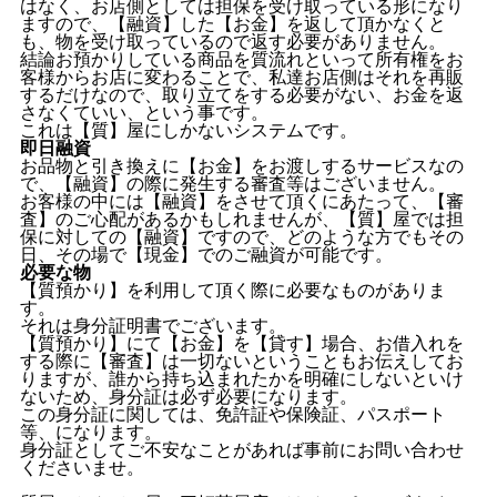
はなく、お店側としては担保を受け取っている形になり
ますので、【融資】した【お金】を返して頂かなくと
も、物を受け取っているので返す必要がありません。
結論お預かりしている商品を質流れといって所有権をお
客様からお店に変わることで、私達お店側はそれを再販
するだけなので、取り立てをする必要がない、お金を返
さなくていい、という事です。
これは【質】屋にしかないシステムです。
即日融資
お品物と引き換えに【お金】をお渡しするサービスなの
で、【融資】の際に発生する審査等はございません。
お客様の中には【融資】をさせて頂くにあたって、【審
査】のご心配があるかもしれませんが、【質】屋では担
保に対しての【融資】ですので、どのような方でもその
日、その場で【現金】でのご融資が可能です。
必要な物
【質預かり】を利用して頂く際に必要なものがありま
す。
それは身分証明書でございます。
【質預かり】にて【お金】を【貸す】場合、お借入れを
する際に【審査】は一切ないということもお伝えしてお
りますが、誰から持ち込まれたかを明確にしないといけ
ないため、身分証は必ず必要になります。
この身分証に関しては、免許証や保険証、パスポート
等、になります。
身分証としてご不安なことがあれば事前にお問い合わせ
くださいませ。