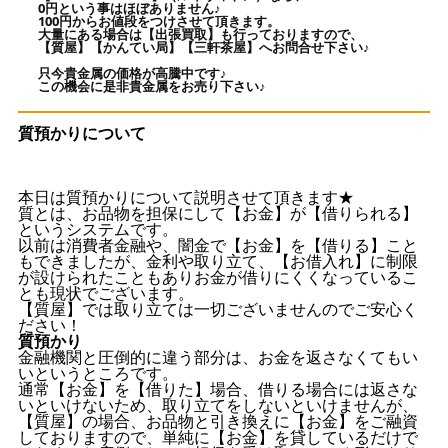
0円という事はほぼありません♪
100円からお値段をつけさせて頂きます。
大量にある場合は【出張買取】も行っておりますので、
【質屋】【かんてい局】【三軒茶屋】へお問合せ下さい♪
只今貴金属の価格が高騰中です♪
この機会に是非貴金属をお売り下さい♪
質預かりについて
本日は質預かりについて説明させて頂きます★
質とは、お品物を担保にして【お金】が【借りられる】
というシステムです。
以前は消費者金融や、闇金で【お金】を【借りる】こと
もできましたが、金利や取り立て、【お借入れ】に制限
が設けられたこともありお金が借りにくくなっているこ
とも現状でございます。
【質屋】では取り立ては一切ございませんのでご安心く
ださい！
質預かり
金融機関と圧倒的に違う部分は、お金を返さなくてもい
いというところです。
通常【お金】を【借りた】場合、借りる場合には返さな
いといけないため、取り立てをしないといけませんが、
【質屋】の場合、お品物と引き換えに【お金】をご融資
しておりますので、単純に【お金】を貸しているだけで