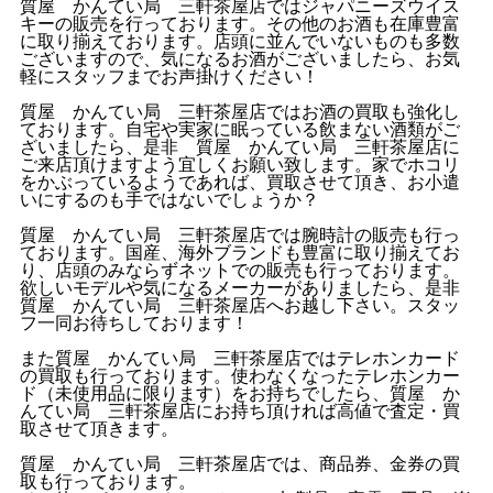
質屋 かんてい局 三軒茶屋店ではジャパニーズウイス
キーの販売を行っております。その他のお酒も在庫豊富
に取り揃えております。店頭に並んでいないものも多数
ございますので、気になるお酒がございましたら、お気
軽にスタッフまでお声掛けください！
質屋 かんてい局 三軒茶屋店ではお酒の買取も強化し
ております。自宅や実家に眠っている飲まない酒類がご
ざいましたら、是非 質屋 かんてい局 三軒茶屋店に
ご来店頂けますよう宜しくお願い致します。家でホコリ
をかぶっているようであれば、買取させて頂き、お小遣
いにするのも手ではないでしょうか？
質屋 かんてい局 三軒茶屋店では腕時計の販売も行っ
ております。国産、海外ブランドも豊富に取り揃えてお
り、店頭のみならずネットでの販売も行っております。
欲しいモデルや気になるメーカーがありましたら、是非
質屋 かんてい局 三軒茶屋店へお越し下さい。スタッ
フ一同お待ちしております！
また質屋 かんてい局 三軒茶屋店ではテレホンカード
の買取も行っております。使わなくなったテレホンカー
ド（未使用品に限ります）をお持ちでしたら、質屋 か
んてい局 三軒茶屋店にお持ち頂ければ高値で査定・買
取させて頂きます。
質屋 かんてい局 三軒茶屋店では、商品券、金券の買
取も行っております。