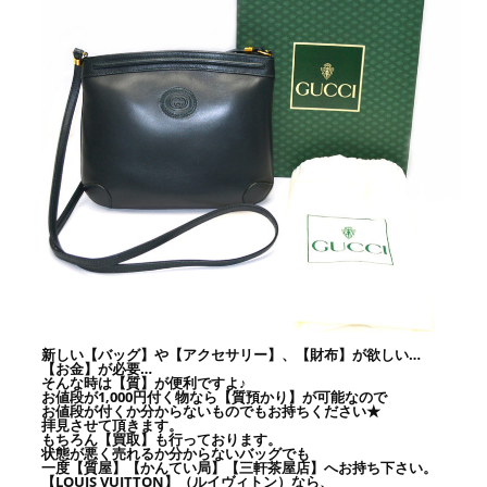
新しい【バッグ】や【アクセサリー】、【財布】が欲しい…
【お金】が必要…
そんな時は【質】が便利ですよ♪
お値段が1,000円付く物なら【質預かり】が可能なので
お値段が付くか分からないものでもお持ちください★
拝見させて頂きます。
もちろん【買取】も行っております。
状態が悪く売れるか分からないバッグでも
一度【質屋】【かんてい局】【三軒茶屋店】へお持ち下さい。
【LOUIS VUITTON】（ルイヴィトン）なら、