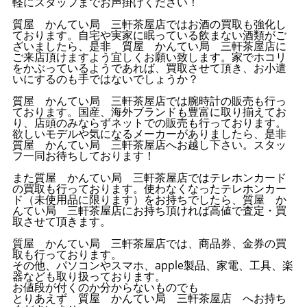
軽にスタッフまでお声掛けください！
質屋 かんてい局 三軒茶屋店ではお酒の買取も強化し
ております。自宅や実家に眠っている飲まない酒類がご
ざいましたら、是非 質屋 かんてい局 三軒茶屋店に
ご来店頂けますよう宜しくお願い致します。家でホコリ
をかぶっているようであれば、買取させて頂き、お小遣
いにするのも手ではないでしょうか？
質屋 かんてい局 三軒茶屋店では腕時計の販売も行っ
ております。国産、海外ブランドも豊富に取り揃えてお
り、店頭のみならずネットでの販売も行っております。
欲しいモデルや気になるメーカーがありましたら、是非
質屋 かんてい局 三軒茶屋店へお越し下さい。スタッ
フ一同お待ちしております！
また質屋 かんてい局 三軒茶屋店ではテレホンカード
の買取も行っております。使わなくなったテレホンカー
ド（未使用品に限ります）をお持ちでしたら、質屋 か
んてい局 三軒茶屋店にお持ち頂ければ高値で査定・買
取させて頂きます。
質屋 かんてい局 三軒茶屋店では、商品券、金券の買
取も行っております。
その他、パソコンやスマホ、apple製品、家電、工具、楽
器なども取り扱っております。
お値段が付くのか分からないものでも
とりあえず 質屋 かんてい局 三軒茶屋店 へお持ち