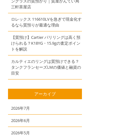
ングラスの質預かり｜質屋かんてい局
三軒茶屋店
ロレックス 116610LVを急ぎで現金化す
るなら質預りが最適な理由
【質預け】Cartier パリリングは高く預
けられる？K18YG・15.9gの査定ポイン
トを解説
カルティエのリングは質預けできる？
タンクフランセーズLMの価値と融資の
目安
アーカイブ
2026年7月
2026年6月
2026年5月