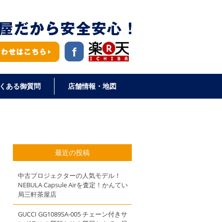
くある御質問
店舗情報・地図
最近の投稿
中古プロジェクターの人気モデル！
NEBULA Capsule Airを査定！かんてい
局三軒茶屋店
GUCCI GG1089SA-005 チェーン付きサ