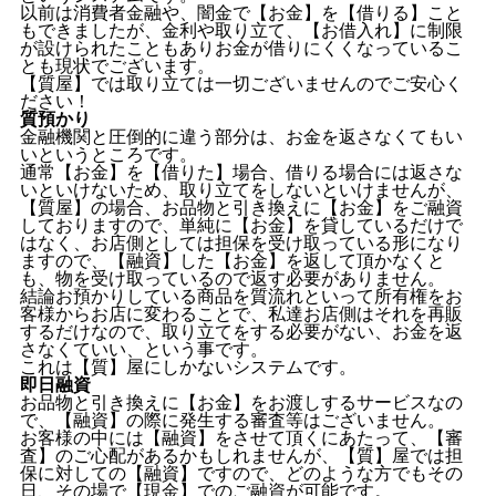
以前は消費者金融や、闇金で【お金】を【借りる】こと
もできましたが、金利や取り立て、【お借入れ】に制限
が設けられたこともありお金が借りにくくなっているこ
とも現状でございます。
【質屋】では取り立ては一切ございませんのでご安心く
ださい！
質預かり
金融機関と圧倒的に違う部分は、お金を返さなくてもい
いというところです。
通常【お金】を【借りた】場合、借りる場合には返さな
いといけないため、取り立てをしないといけませんが、
【質屋】の場合、お品物と引き換えに【お金】をご融資
しておりますので、単純に【お金】を貸しているだけで
はなく、お店側としては担保を受け取っている形になり
ますので、【融資】した【お金】を返して頂かなくと
も、物を受け取っているので返す必要がありません。
結論お預かりしている商品を質流れといって所有権をお
客様からお店に変わることで、私達お店側はそれを再販
するだけなので、取り立てをする必要がない、お金を返
さなくていい、という事です。
これは【質】屋にしかないシステムです。
即日融資
お品物と引き換えに【お金】をお渡しするサービスなの
で、【融資】の際に発生する審査等はございません。
お客様の中には【融資】をさせて頂くにあたって、【審
査】のご心配があるかもしれませんが、【質】屋では担
保に対しての【融資】ですので、どのような方でもその
日、その場で【現金】でのご融資が可能です。