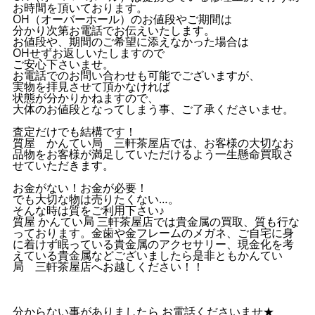
お時間を頂いております。
OH（オーバーホール）のお値段やご期間は
分かり次第お電話でお伝えいたします。
お値段や、期間のご希望に添えなかった場合は
OHせずお返しいたしますので
ご安心下さいませ。
お電話でのお問い合わせも可能でございますが、
実物を拝見させて頂かなければ
状態が分かりかねますので、
大体のお値段となってしまう事、ご了承くださいませ。
査定だけでも結構です！
質屋 かんてい局 三軒茶屋店では、お客様の大切なお
品物をお客様が満足していただけるよう一生懸命買取さ
せていただきます。
お金がない！お金が必要！
でも大切な物は売りたくない…。
そんな時は質をご利用下さい♪
質屋 かんてい局 三軒茶屋店では貴金属の買取、質も行な
っております。金歯や金フレームのメガネ、ご自宅に身
に着けず眠っている貴金属のアクセサリー、現金化を考
えている貴金属などございましたら是非ともかんてい
局 三軒茶屋店へお越しください！！
分からない事がありましたら お電話くださいませ★