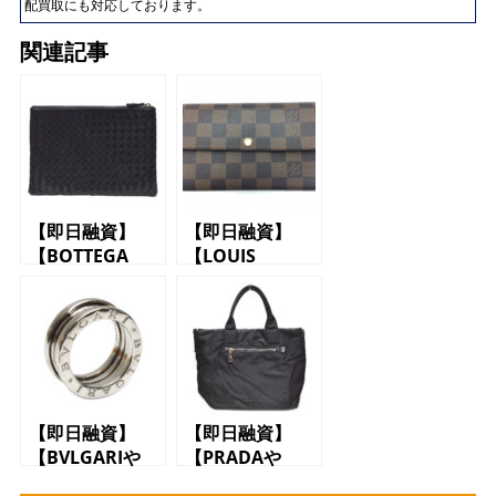
配買取にも対応しております。
関連記事
【即日融資】
【即日融資】
【BOTTEGA
【LOUIS
VENETAや
VUITTONや
COACH、LOUIS
GUCCIなどの財
VUITTONや
布やバッグで質
GUCCIなどのバ
預かり】【質】
ッグや財布で質
【かんてい局】
預かり】【質】
【三軒茶屋】
【かんてい局】
【即日融資】
【即日融資】
【三軒茶屋】
【BVLGARIや
【PRADAや
GUCCIなどのア
GUCCI、