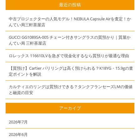
クセサリーで質
HERMESのバッ
最近の投稿
預かり】【質】
グやアクセサリ
【かんてい局】
ーで質預かり】
中古プロジェクターの人気モデル！NEBULA Capsule Airを査定！か
【三軒茶屋】
【かんてい局】
んてい局三軒茶屋店
【質】【三軒茶
屋】
GUCCI GG1089SA-005 チェーン付きサングラスの質預かり｜質屋か
んてい局 三軒茶屋店
ロレックス 116610LVを急ぎで現金化するなら質預りが最適な理由
【質預け】Cartier パリリングは高く預けられる？K18YG・15.9gの査
定ポイントを解説
カルティエのリングは質預けできる？タンクフランセーズLMの価値
と融資の目安
アーカイブ
2026年7月
2026年6月