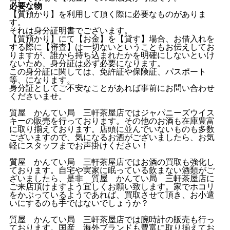
必要な物
【質預かり】を利用して頂く際に必要なものがありま
す。
それは身分証明書でございます。
【質預かり】にて【お金】を【貸す】場合、お借入れを
する際に【審査】は一切ないということもお伝えしてお
りますが、誰から持ち込まれたかを明確にしないといけ
ないため、身分証は必ず必要になります。
この身分証に関しては、免許証や保険証、パスポート
等、になります。
身分証としてご不安なことがあれば事前にお問い合わせ
くださいませ。
質屋 かんてい局 三軒茶屋店ではジャパニーズウイス
キーの販売を行っております。その他のお酒も在庫豊富
に取り揃えております。店頭に並んでいないものも多数
ございますので、気になるお酒がございましたら、お気
軽にスタッフまでお声掛けください！
質屋 かんてい局 三軒茶屋店ではお酒の買取も強化し
ております。自宅や実家に眠っている飲まない酒類がご
ざいましたら、是非 質屋 かんてい局 三軒茶屋店に
ご来店頂けますよう宜しくお願い致します。家でホコリ
をかぶっているようであれば、買取させて頂き、お小遣
いにするのも手ではないでしょうか？
質屋 かんてい局 三軒茶屋店では腕時計の販売も行っ
ております。国産、海外ブランドも豊富に取り揃えてお