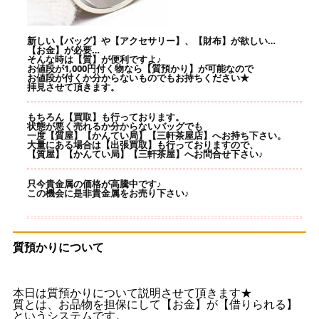
新しい【バッグ】や【アクセサリー】、【財布】が欲しい…
【お金】が必要…
そんな時は【質】が便利ですよ♪
お値段が1,000円付く物なら【質預かり】が可能なので
お値段が付くか分からないものでもお持ちください★
拝見させて頂きます。
もちろん【買取】も行っております。
状態が悪く売れるか分からないバッグでも
一度【質屋】【かんてい局】【三軒茶屋店】へお持ち下さい。
大量にある場合は【出張買取】も行っておりますので、
【質屋】【かんてい局】【三軒茶屋】へお問合せ下さい♪
只今貴金属の価格が高騰中です♪
この機会に是非貴金属をお売り下さい♪
質預かりについて
本日は質預かりについて説明させて頂きます★
質とは、お品物を担保にして【お金】が【借りられる】
というシステムです。