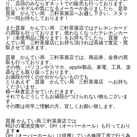
り、店頭のみならずネットでの販売も行っております。
欲しいモデルや気になるメーカーがありましたら、是非
質屋 かんてい局 三軒茶屋店へお越し下さい。スタッ
フ一同お待ちしております！
また質屋 かんてい局 三軒茶屋店ではテレホンカード
の買取も行っております。使わなくなったテレホンカー
ド（未使用品に限ります）をお持ちでしたら、質屋 か
んてい局 三軒茶屋店にお持ち頂ければ高値で査定・買
取させて頂きます。
質屋 かんてい局 三軒茶屋店では、商品券、金券の買
取も行っております。
その他、パソコンやスマホ、apple製品、家電、工具、楽
器なども取り扱っております。
お値段が付くのか分からないものでも
とりあえず 質屋 かんてい局 三軒茶屋店 へお持ち
くださいませ。
精一杯査定させていただきます。
それでもどうしてもお値段がつけられない物もございま
す。
その際は何卒ご理解の方、宜しくお願い致します。
質屋 かんてい局 三軒茶屋店では
時計の電池交換や、OH（オーバーホール）も行っており
ます★
OH（オーバーホール）は提携している修理工房で行う為