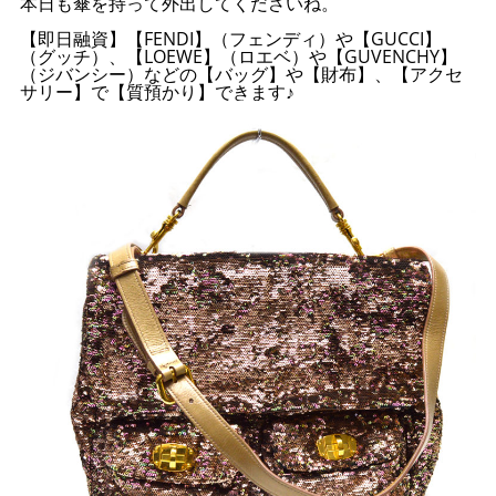
本日も傘を持って外出してくださいね。
【即日融資】【FENDI】（フェンディ）や【GUCCI】
（グッチ）、【LOEWE】（ロエベ）や【GUVENCHY】
（ジバンシー）などの【バッグ】や【財布】、【アクセ
サリー】で【質預かり】できます♪