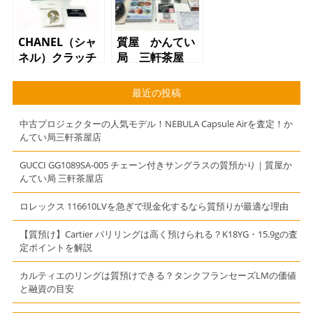
トゥープ】
CHANEL（シャ
質屋 かんてい
ネル）クラッチ
局 三軒茶屋
バッグ パッチ
店 NIKON（ニ
ワーク レディ
コン）D7500
最近の投稿
ース
カメラ デジタ
ル 一眼 家電
中古プロジェクターの人気モデル！NEBULA Capsule Airを査定！か
んてい局三軒茶屋店
GUCCI GG1089SA-005 チェーン付きサングラスの質預かり｜質屋か
んてい局 三軒茶屋店
ロレックス 116610LVを急ぎで現金化するなら質預りが最適な理由
【質預け】Cartier パリリングは高く預けられる？K18YG・15.9gの査
定ポイントを解説
カルティエのリングは質預けできる？タンクフランセーズLMの価値
と融資の目安