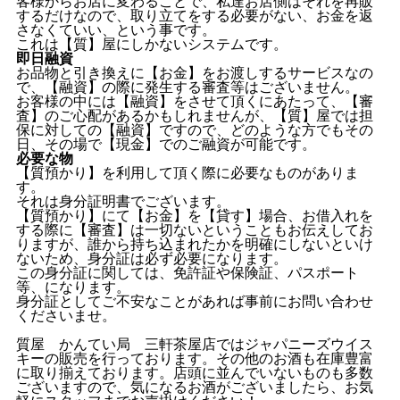
客様からお店に変わることで、私達お店側はそれを再販
するだけなので、取り立てをする必要がない、お金を返
さなくていい、という事です。
これは【質】屋にしかないシステムです。
即日融資
お品物と引き換えに【お金】をお渡しするサービスなの
で、【融資】の際に発生する審査等はございません。
お客様の中には【融資】をさせて頂くにあたって、【審
査】のご心配があるかもしれませんが、【質】屋では担
保に対しての【融資】ですので、どのような方でもその
日、その場で【現金】でのご融資が可能です。
必要な物
【質預かり】を利用して頂く際に必要なものがありま
す。
それは身分証明書でございます。
【質預かり】にて【お金】を【貸す】場合、お借入れを
する際に【審査】は一切ないということもお伝えしてお
りますが、誰から持ち込まれたかを明確にしないといけ
ないため、身分証は必ず必要になります。
この身分証に関しては、免許証や保険証、パスポート
等、になります。
身分証としてご不安なことがあれば事前にお問い合わせ
くださいませ。
質屋 かんてい局 三軒茶屋店ではジャパニーズウイス
キーの販売を行っております。その他のお酒も在庫豊富
に取り揃えております。店頭に並んでいないものも多数
ございますので、気になるお酒がございましたら、お気