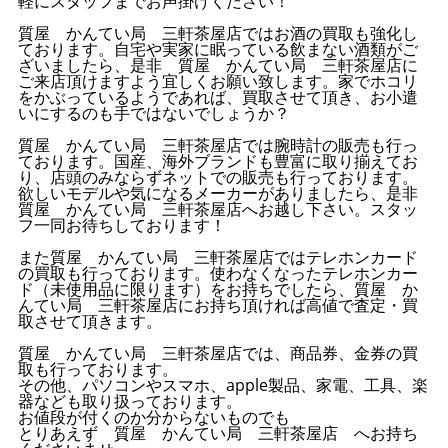
軽にスタッフまでお声掛けください！
質屋 かんてい局 三軒茶屋店ではお酒の買取も強化し
ております。自宅や実家に眠っている飲まない酒類がご
ざいましたら、是非 質屋 かんてい局 三軒茶屋店に
ご来店頂けますよう宜しくお願い致します。家でホコリ
をかぶっているようであれば、買取させて頂き、お小遣
いにするのも手ではないでしょうか？
質屋 かんてい局 三軒茶屋店では腕時計の販売も行っ
ております。国産、海外ブランドも豊富に取り揃えてお
り、店頭のみならずネットでの販売も行っております。
欲しいモデルや気になるメーカーがありましたら、是非
質屋 かんてい局 三軒茶屋店へお越し下さい。スタッ
フ一同お待ちしております！
また質屋 かんてい局 三軒茶屋店ではテレホンカード
の買取も行っております。使わなくなったテレホンカー
ド（未使用品に限ります）をお持ちでしたら、質屋 か
んてい局 三軒茶屋店にお持ち頂ければ高値で査定・買
取させて頂きます。
質屋 かんてい局 三軒茶屋店では、商品券、金券の買
取も行っております。
その他、パソコンやスマホ、apple製品、家電、工具、楽
器なども取り扱っております。
お値段が付くのか分からないものでも
とりあえず 質屋 かんてい局 三軒茶屋店 へお持ち