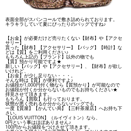
表面全部がスパンコールで敷き詰められております。
キラキラしていて夏にぴったりのバッグですね♪
【お金】が必要だけど売りたくない【財布】や【アクセ
サリー】、
貰った【財布】【アクセサリー】【バッグ】【時計】な
どは【質】をご利用ください♪
もちろん上記の【ブランド】以外の物でも
【質】預かり可能ですよ★
新しい【バッグ】や【アクセサリー】、【財布】が欲し
いけれど、
【お金】が少し足りない・・・。
そんな時は【質】が便利ですよ♪
お値段が1,000円付く物なら【質預かり】が可能なので
お値段が付くか分からないものでもお持ちください★
拝見させて頂きます。
もちろん【買取】も行っております。
状態が悪く売れるか分からないバッグでも
一度【質屋】【かんてい局】【三軒茶屋店】へお持ち下
さい。
【LOUIS VUITTON】（ルイヴィトン）なら、
0円という事はほぼありません♪
100円からお値段をつけさせて頂きます。