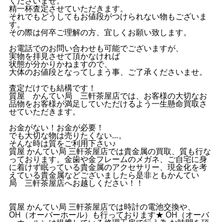
くださいませ。
精一杯査定させていただきます。
それでもどうしてもお値段がつけられない物もございま
す。
その際は何卒ご理解の方、宜しくお願い致します。
お電話でのお問い合わせも可能でございますが、
実物を拝見させて頂かなければ
状態が分かりかねますので、
大体のお値段となってしまう事、ご了承くださいませ。
査定だけでも結構です！
質屋 かんてい局 三軒茶屋店では、お客様の大切なお
品物をお客様が満足していただけるよう一生懸命買取さ
せていただきます。
お金がない！お金が必要！
でも大切な物は売りたくない…。
そんな時は質をご利用下さい♪
質屋 かんてい局 三軒茶屋店では貴金属の買取、質も行な
っております。金歯や金フレームのメガネ、ご自宅に身
に着けず眠っている貴金属のアクセサリー、現金化を考
えている貴金属などございましたら是非ともかんてい
局 三軒茶屋店へお越しください！！
質屋 かんてい局 三軒茶屋店では時計の電池交換や、
OH（オーバーホール）も行っております★ OH（オーバ