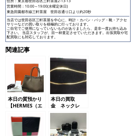
住所：
東京都世田谷区三軒茶屋2-13-13
営業時間：10:00～19:00(水曜定休日)
東急田園都市線三軒茶屋 世田谷通り口より約20秒
当店では世田谷区三軒茶屋を中心に、時計・カバン・バッグ・靴・アクセ
サリーなどの買い取りを積極的に行っております。
ご自宅でご使用になっていないものがありましたら、是非一度お持ち込み
下さい。 当店スタッフが、目一杯査定させていただきます。出張買取や宅
配買取にも対応しております。
関連記事
本日の質預かり
本日の買取
【HERMES（エ
金 ネックレ
ルメス）ガーデ
ス かんてい
ンパーティ
局 三軒茶屋店
PM ネゴン
ダ A刻印 エ