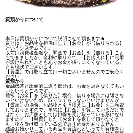
質預かりについて
本日は質預かりについて説明させて頂きます★
質とは、お品物を担保にして【お金】が【借りられる】
というシステムです。
以前は消費者金融や、闇金で【お金】を【借りる】こと
もできましたが、金利や取り立て、【お借入れ】に制限
が設けられたこともありお金が借りにくくなっているこ
とも現状でございます。
【質屋】では取り立ては一切ございませんのでご安心く
ださい！
質預かり
金融機関と圧倒的に違う部分は、お金を返さなくてもい
いというところです。
通常【お金】を【借りた】場合、借りる場合には返さな
いといけないため、取り立てをしないといけませんが、
【質屋】の場合、お品物と引き換えに【お金】をご融資
しておりますので、単純に【お金】を貸しているだけで
はなく、お店側としては担保を受け取っている形になり
ますので、【融資】した【お金】を返して頂かなくと
も、物を受け取っているので返す必要がありません。
結論お預かりしている商品を質流れといって所有権をお