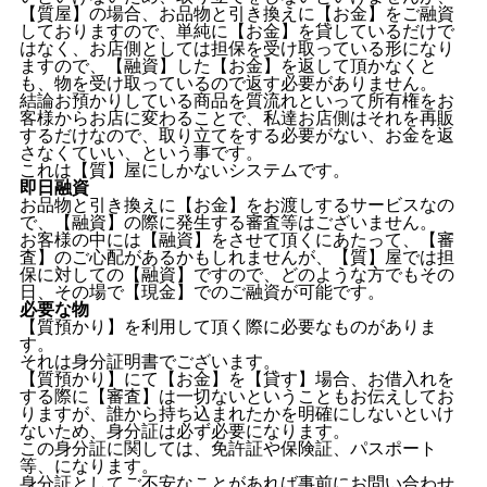
【質屋】の場合、お品物と引き換えに【お金】をご融資
しておりますので、単純に【お金】を貸しているだけで
はなく、お店側としては担保を受け取っている形になり
ますので、【融資】した【お金】を返して頂かなくと
も、物を受け取っているので返す必要がありません。
結論お預かりしている商品を質流れといって所有権をお
客様からお店に変わることで、私達お店側はそれを再販
するだけなので、取り立てをする必要がない、お金を返
さなくていい、という事です。
これは【質】屋にしかないシステムです。
即日融資
お品物と引き換えに【お金】をお渡しするサービスなの
で、【融資】の際に発生する審査等はございません。
お客様の中には【融資】をさせて頂くにあたって、【審
査】のご心配があるかもしれませんが、【質】屋では担
保に対しての【融資】ですので、どのような方でもその
日、その場で【現金】でのご融資が可能です。
必要な物
【質預かり】を利用して頂く際に必要なものがありま
す。
それは身分証明書でございます。
【質預かり】にて【お金】を【貸す】場合、お借入れを
する際に【審査】は一切ないということもお伝えしてお
りますが、誰から持ち込まれたかを明確にしないといけ
ないため、身分証は必ず必要になります。
この身分証に関しては、免許証や保険証、パスポート
等、になります。
身分証としてご不安なことがあれば事前にお問い合わせ