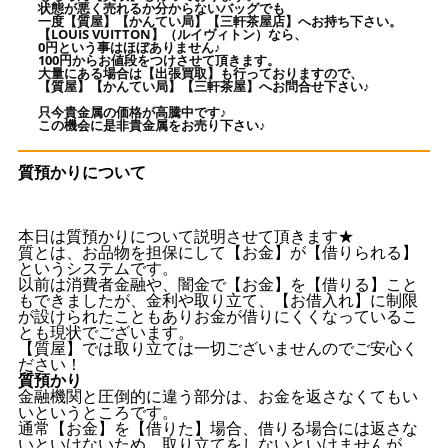
状態が悪く売れるか分からないバッグでも
一度【質屋】【かんてい局】【三軒茶屋店】へお持ち下さい。
【LOUIS VUITTON】（ルイヴィトン）なら、
0円という事はほぼありません♪
100円からお値段をつけさせて頂きます。
大量にある場合は【出張買取】も行っておりますので、
【質屋】【かんてい局】【三軒茶屋】へお問合せ下さい♪
只今貴金属の価格が高騰中です♪
この機会に是非貴金属をお売り下さい♪
質預かりについて
本日は質預かりについて説明させて頂きます★
質とは、お品物を担保にして【お金】が【借りられる】
というシステムです。
以前は消費者金融や、闇金で【お金】を【借りる】こと
もできましたが、金利や取り立て、【お借入れ】に制限
が設けられたこともありお金が借りにくくなっているこ
とも現状でございます。
【質屋】では取り立ては一切ございませんのでご安心く
ださい！
質預かり
金融機関と圧倒的に違う部分は、お金を返さなくてもい
いというところです。
通常【お金】を【借りた】場合、借りる場合には返さな
いといけないため、取り立てをしないといけませんが、