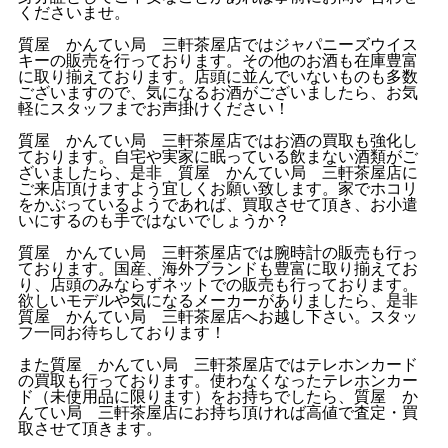
くださいませ。
質屋 かんてい局 三軒茶屋店ではジャパニーズウイス
キーの販売を行っております。その他のお酒も在庫豊富
に取り揃えております。店頭に並んでいないものも多数
ございますので、気になるお酒がございましたら、お気
軽にスタッフまでお声掛けください！
質屋 かんてい局 三軒茶屋店ではお酒の買取も強化し
ております。自宅や実家に眠っている飲まない酒類がご
ざいましたら、是非 質屋 かんてい局 三軒茶屋店に
ご来店頂けますよう宜しくお願い致します。家でホコリ
をかぶっているようであれば、買取させて頂き、お小遣
いにするのも手ではないでしょうか？
質屋 かんてい局 三軒茶屋店では腕時計の販売も行っ
ております。国産、海外ブランドも豊富に取り揃えてお
り、店頭のみならずネットでの販売も行っております。
欲しいモデルや気になるメーカーがありましたら、是非
質屋 かんてい局 三軒茶屋店へお越し下さい。スタッ
フ一同お待ちしております！
また質屋 かんてい局 三軒茶屋店ではテレホンカード
の買取も行っております。使わなくなったテレホンカー
ド（未使用品に限ります）をお持ちでしたら、質屋 か
んてい局 三軒茶屋店にお持ち頂ければ高値で査定・買
取させて頂きます。