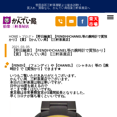
世田谷区三軒茶屋駅より徒歩20秒！
質入れ、買取なら、かんてい局伯楽三軒茶屋店へ
HOME
ブログ
【即日融資】【FENDIやCHANEL等の腕時計で質預
かり】【質】【かんてい局】【三軒茶屋店】
2021. 03. 05
【即日融資】【FENDIやCHANEL等の腕時計で質預かり】
【質】【かんてい局】【三軒茶屋店】
【FENDI】（フェンディ）や【CHANEL】（シャネル）等の【腕
時計】で【質預かり】できます★
いつもご覧いただきありがとうございます。
かんてい局 三軒茶屋店でございます。
本日の三軒茶屋は朝は寒いですが、
日中は10度を超えるので
そこまで寒くはないですね。
東京都は非常事態宣言が2週間延長となりました。
早くコロナが落ち着くといいですね。