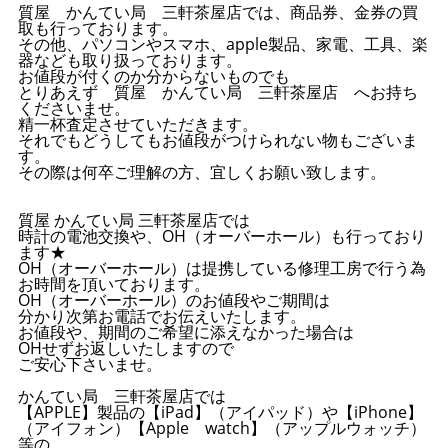
質屋 かんてい局 三軒茶屋店では、商品券、金券の買
取も行っております。
その他、パソコンやスマホ、apple製品、家電、工具、楽
器なども取り扱っております。
お値段が付くのか分からないものでも
とりあえず 質屋 かんてい局 三軒茶屋店 へお持ち
くださいませ。
精一杯査定させていただきます。
それでもどうしてもお値段がつけられない物もございま
す。
その際は何卒ご理解の方、宜しくお願い致します。
質屋 かんてい局 三軒茶屋店では
時計の電池交換や、OH（オーバーホール）も行っており
ます★
OH（オーバーホール）は提携している修理工房で行う為
お時間を頂いております。
OH（オーバーホール）のお値段やご期間は
分かり次第お電話でお伝えいたします。
お値段や、期間のご希望に添えなかった場合は
OHせずお返しいたしますので
ご安心下さいませ。
かんてい局 三軒茶屋店では
【APPLE】製品の【iPad】（アイパッド）や【iPhone】
（アイフォン）【Apple watch】（アップルウォッチ）
等の