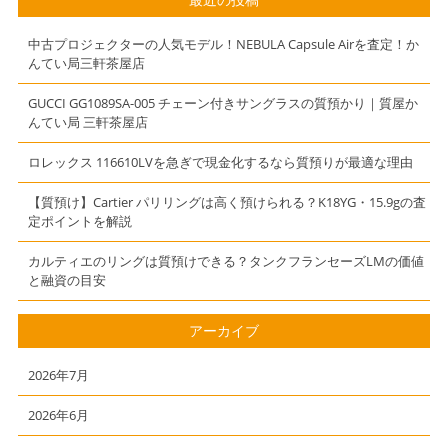
ージェル【質】
茶屋店（東急田
【かんてい局】
園都市桜新町駅
中古プロジェクターの人気モデル！NEBULA Capsule Airを査定！か
【三軒茶屋】
からお越しのお
んてい局三軒茶屋店
客様より買取さ
せて頂きまし
GUCCI GG1089SA-005 チェーン付きサングラスの質預かり｜質屋か
んてい局 三軒茶屋店
た）
ロレックス 116610LVを急ぎで現金化するなら質預りが最適な理由
【質預け】Cartier パリリングは高く預けられる？K18YG・15.9gの査
定ポイントを解説
カルティエのリングは質預けできる？タンクフランセーズLMの価値
と融資の目安
アーカイブ
2026年7月
2026年6月