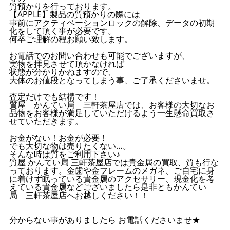
質預かりを行っております。
【APPLE】製品の質預かりの際には
事前にアクティベーションロックの解除、データの初期
化をして頂く事が必要です。
何卒ご理解の程お願い致します。
お電話でのお問い合わせも可能でございますが、
実物を拝見させて頂かなければ
状態が分かりかねますので、
大体のお値段となってしまう事、ご了承くださいませ。
査定だけでも結構です！
質屋 かんてい局 三軒茶屋店では、お客様の大切なお
品物をお客様が満足していただけるよう一生懸命買取さ
せていただきます。
お金がない！お金が必要！
でも大切な物は売りたくない…。
そんな時は質をご利用下さい♪
質屋 かんてい局 三軒茶屋店では貴金属の買取、質も行な
っております。金歯や金フレームのメガネ、ご自宅に身
に着けず眠っている貴金属のアクセサリー、現金化を考
えている貴金属などございましたら是非ともかんてい
局 三軒茶屋店へお越しください！！
分からない事がありましたら お電話くださいませ★