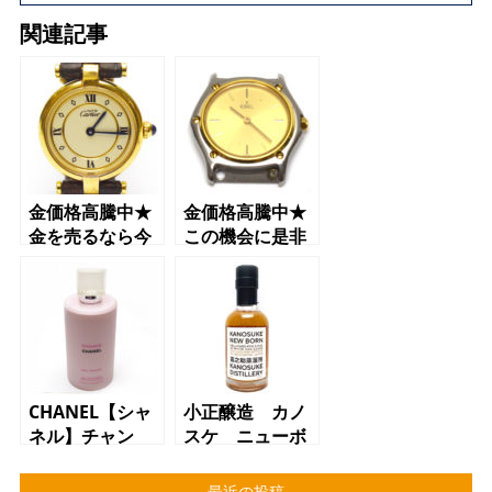
関連記事
金価格高騰中★
金価格高騰中★
金を売るなら今
この機会に是非
がチャンスで
お売りください
す！【質】【か
♪【質】【かんて
んてい局】【三
い局】【三軒茶
軒茶屋店】
屋】
CHANEL【シャ
小正醸造 カノ
ネル】チャン
スケ ニューボ
ス オー タン
ーン 質屋 か
ドゥル シャワ
んてい局 三軒
最近の投稿