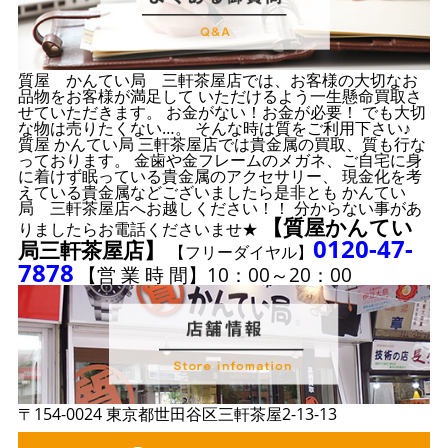
質屋 かんてい局 三軒茶屋店では、お客様の大切なお
品物をお客様が満足して いただけるよう一生懸命買取さ
せていただきます。 お金がない！お金が必要！ でも大切
な物は売りたくない…。 そんな時は質をご利用下さい♪
質屋 かんてい局 三軒茶屋店では貴金属の買取、質も行な
っております。 金歯や金フレームのメガネ、ご自宅に身
に着けず眠っている貴金属のアクセサリー、 現金化を考
えている貴金属などございましたら是非とも かんてい
局 三軒茶屋店へお越しください！！ 分からない事があ
【質屋かんてい
りましたらお電話くださいませ★
0120-47-
局三軒茶屋店】
【フリーダイヤル】
7878
【営 業 時 間】10：00～20：00
〒154-0024 東京都世田谷区三軒茶屋2-13-13