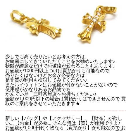
少しでも高く売りたいとお考えの方は
お綺麗にしてきていただくことをお勧めいたします♪
状態が綺麗なだけでお値段が変わることもあります。
お値段が1000円以上つけば質預かりも可能なので
売りたくはないけどお金が必要な方は
是非質の利用も検討してみてください♪
またルイヴィトンはお値段が付かないことがないので
使用感がかなりあるお品物でも
かんてい局 三軒茶屋店へお持ちください♪
金額が1,000円以下の場合は質預かりはできませんので 買
取のご案内をさせていただきます★
新しい【バッグ】や【アクセサリー】、【財布】が欲し
い… 【お金】が必要… そんな時は【質】が便利ですよ♪
お値段が1,000円付く物なら【質預かり】が可能なので お