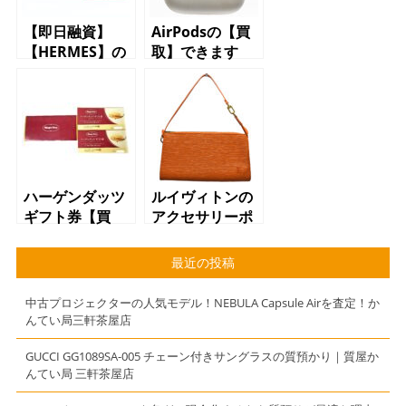
【即日融資】
AirPodsの【買
【HERMES】の
取】できます
【財布】で【質
【世田谷】【三
預かり】できま
軒茶屋】【駒
す【質】【かん
沢】【上馬】
てい局】【三軒
茶屋】
ハーゲンダッツ
ルイヴィトンの
ギフト券【買
アクセサリーポ
取】できます
ーチ【買取】で
【世田谷】【三
きます【世田
最近の投稿
軒茶屋】【駒
谷】【三軒茶
沢】【上馬】
屋】【駒沢】
中古プロジェクターの人気モデル！NEBULA Capsule Airを査定！か
【上馬】
んてい局三軒茶屋店
GUCCI GG1089SA-005 チェーン付きサングラスの質預かり｜質屋か
んてい局 三軒茶屋店