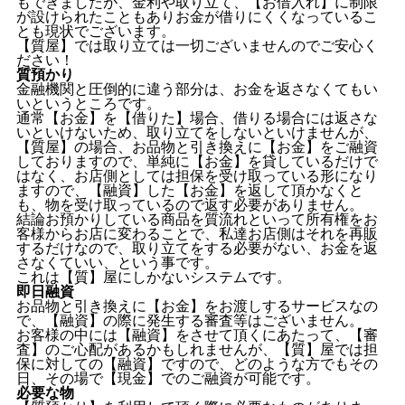
もできましたが、金利や取り立て、【お借入れ】に制限
が設けられたこともありお金が借りにくくなっているこ
とも現状でございます。
【質屋】では取り立ては一切ございませんのでご安心く
ださい！
質預かり
金融機関と圧倒的に違う部分は、お金を返さなくてもい
いというところです。
通常【お金】を【借りた】場合、借りる場合には返さな
いといけないため、取り立てをしないといけませんが、
【質屋】の場合、お品物と引き換えに【お金】をご融資
しておりますので、単純に【お金】を貸しているだけで
はなく、お店側としては担保を受け取っている形になり
ますので、【融資】した【お金】を返して頂かなくと
も、物を受け取っているので返す必要がありません。
結論お預かりしている商品を質流れといって所有権をお
客様からお店に変わることで、私達お店側はそれを再販
するだけなので、取り立てをする必要がない、お金を返
さなくていい、という事です。
これは【質】屋にしかないシステムです。
即日融資
お品物と引き換えに【お金】をお渡しするサービスなの
で、【融資】の際に発生する審査等はございません。
お客様の中には【融資】をさせて頂くにあたって、【審
査】のご心配があるかもしれませんが、【質】屋では担
保に対しての【融資】ですので、どのような方でもその
日、その場で【現金】でのご融資が可能です。
必要な物