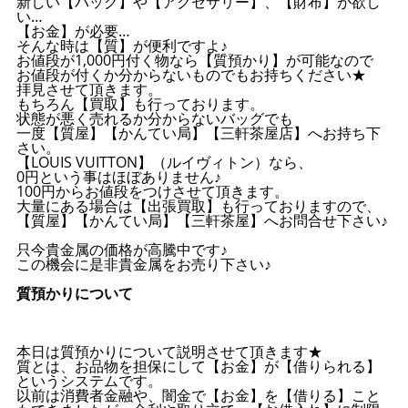
新しい【バッグ】や【アクセサリー】、【財布】が欲し
い…
【お金】が必要…
そんな時は【質】が便利ですよ♪
お値段が1,000円付く物なら【質預かり】が可能なので
お値段が付くか分からないものでもお持ちください★
拝見させて頂きます。
もちろん【買取】も行っております。
状態が悪く売れるか分からないバッグでも
一度【質屋】【かんてい局】【三軒茶屋店】へお持ち下
さい。
【LOUIS VUITTON】（ルイヴィトン）なら、
0円という事はほぼありません♪
100円からお値段をつけさせて頂きます。
大量にある場合は【出張買取】も行っておりますので、
【質屋】【かんてい局】【三軒茶屋】へお問合せ下さい♪
只今貴金属の価格が高騰中です♪
この機会に是非貴金属をお売り下さい♪
質預かりについて
本日は質預かりについて説明させて頂きます★
質とは、お品物を担保にして【お金】が【借りられる】
というシステムです。
以前は消費者金融や、闇金で【お金】を【借りる】こと