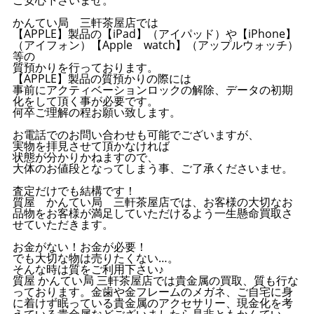
かんてい局 三軒茶屋店では
【APPLE】製品の【iPad】（アイパッド）や【iPhone】
（アイフォン）【Apple watch】（アップルウォッチ）
等の
質預かりを行っております。
【APPLE】製品の質預かりの際には
事前にアクティベーションロックの解除、データの初期
化をして頂く事が必要です。
何卒ご理解の程お願い致します。
お電話でのお問い合わせも可能でございますが、
実物を拝見させて頂かなければ
状態が分かりかねますので、
大体のお値段となってしまう事、ご了承くださいませ。
査定だけでも結構です！
質屋 かんてい局 三軒茶屋店では、お客様の大切なお
品物をお客様が満足していただけるよう一生懸命買取さ
せていただきます。
お金がない！お金が必要！
でも大切な物は売りたくない…。
そんな時は質をご利用下さい♪
質屋 かんてい局 三軒茶屋店では貴金属の買取、質も行な
っております。金歯や金フレームのメガネ、ご自宅に身
に着けず眠っている貴金属のアクセサリー、現金化を考
えている貴金属などございましたら是非ともかんてい