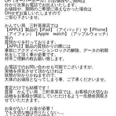
OH（オーバーホール）のお値段やご期間は
分かり次第お電話でお伝えいたします。
お値段や、期間のご希望に添えなかった場合は
OHせずお返しいたしますので
ご安心下さいませ。
かんてい局 三軒茶屋店では
【APPLE】製品の【iPad】（アイパッド）や【iPhone】
（アイフォン）【Apple watch】（アップルウォッチ）
等の
質預かりを行っております。
【APPLE】製品の質預かりの際には
事前にアクティベーションロックの解除、データの初期
化をして頂く事が必要です。
何卒ご理解の程お願い致します。
お電話でのお問い合わせも可能でございますが、
実物を拝見させて頂かなければ
状態が分かりかねますので、
大体のお値段となってしまう事、ご了承くださいませ。
査定だけでも結構です！
質屋 かんてい局 三軒茶屋店では、お客様の大切なお
品物をお客様が満足していただけるよう一生懸命買取さ
せていただきます。
お金がない！お金が必要！
でも大切な物は売りたくない…。