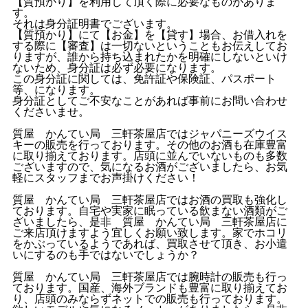
【質預かり】を利用して頂く際に必要なものがありま
す。
それは身分証明書でございます。
【質預かり】にて【お金】を【貸す】場合、お借入れを
する際に【審査】は一切ないということもお伝えしてお
りますが、誰から持ち込まれたかを明確にしないといけ
ないため、身分証は必ず必要になります。
この身分証に関しては、免許証や保険証、パスポート
等、になります。
身分証としてご不安なことがあれば事前にお問い合わせ
くださいませ。
質屋 かんてい局 三軒茶屋店ではジャパニーズウイス
キーの販売を行っております。その他のお酒も在庫豊富
に取り揃えております。店頭に並んでいないものも多数
ございますので、気になるお酒がございましたら、お気
軽にスタッフまでお声掛けください！
質屋 かんてい局 三軒茶屋店ではお酒の買取も強化し
ております。自宅や実家に眠っている飲まない酒類がご
ざいましたら、是非 質屋 かんてい局 三軒茶屋店に
ご来店頂けますよう宜しくお願い致します。家でホコリ
をかぶっているようであれば、買取させて頂き、お小遣
いにするのも手ではないでしょうか？
質屋 かんてい局 三軒茶屋店では腕時計の販売も行っ
ております。国産、海外ブランドも豊富に取り揃えてお
り、店頭のみならずネットでの販売も行っております。