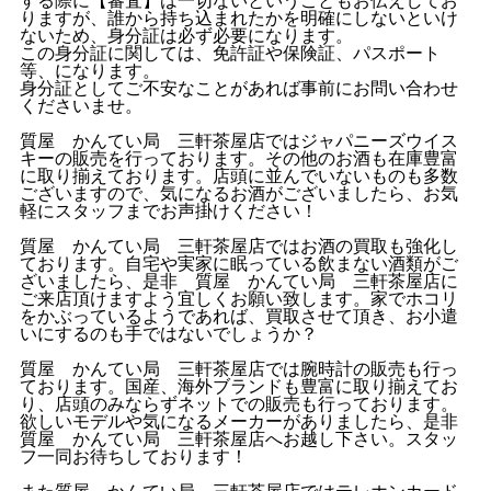
りますが、誰から持ち込まれたかを明確にしないといけ
ないため、身分証は必ず必要になります。
この身分証に関しては、免許証や保険証、パスポート
等、になります。
身分証としてご不安なことがあれば事前にお問い合わせ
くださいませ。
質屋 かんてい局 三軒茶屋店ではジャパニーズウイス
キーの販売を行っております。その他のお酒も在庫豊富
に取り揃えております。店頭に並んでいないものも多数
ございますので、気になるお酒がございましたら、お気
軽にスタッフまでお声掛けください！
質屋 かんてい局 三軒茶屋店ではお酒の買取も強化し
ております。自宅や実家に眠っている飲まない酒類がご
ざいましたら、是非 質屋 かんてい局 三軒茶屋店に
ご来店頂けますよう宜しくお願い致します。家でホコリ
をかぶっているようであれば、買取させて頂き、お小遣
いにするのも手ではないでしょうか？
質屋 かんてい局 三軒茶屋店では腕時計の販売も行っ
ております。国産、海外ブランドも豊富に取り揃えてお
り、店頭のみならずネットでの販売も行っております。
欲しいモデルや気になるメーカーがありましたら、是非
質屋 かんてい局 三軒茶屋店へお越し下さい。スタッ
フ一同お待ちしております！
また質屋 かんてい局 三軒茶屋店ではテレホンカード