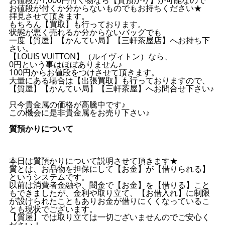
お値段が付くか分からないものでもお持ちください★
拝見させて頂きます。
もちろん【買取】も行っております。
状態が悪く売れるか分からないバッグでも
一度【質屋】【かんてい局】【三軒茶屋店】へお持ち下
さい。
【LOUIS VUITTON】（ルイヴィトン）なら、
0円という事はほぼありません♪
100円からお値段をつけさせて頂きます。
大量にある場合は【出張買取】も行っておりますので、
【質屋】【かんてい局】【三軒茶屋】へお問合せ下さい♪
只今貴金属の価格が高騰中です♪
この機会に是非貴金属をお売り下さい♪
質預かりについて
本日は質預かりについて説明させて頂きます★
質とは、お品物を担保にして【お金】が【借りられる】
というシステムです。
以前は消費者金融や、闇金で【お金】を【借りる】こと
もできましたが、金利や取り立て、【お借入れ】に制限
が設けられたこともありお金が借りにくくなっているこ
とも現状でございます。
【質屋】では取り立ては一切ございませんのでご安心く
ださい！