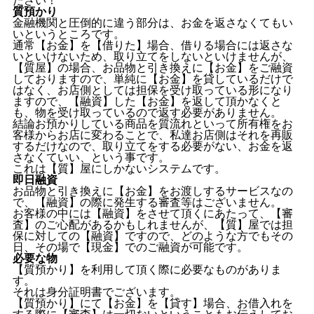
質預かり
金融機関と圧倒的に違う部分は、お金を返さなくてもい
いというところです。
通常【お金】を【借りた】場合、借りる場合には返さな
いといけないため、取り立てをしないといけませんが、
【質屋】の場合、お品物と引き換えに【お金】をご融資
しておりますので、単純に【お金】を貸しているだけで
はなく、お店側としては担保を受け取っている形になり
ますので、【融資】した【お金】を返して頂かなくと
も、物を受け取っているので返す必要がありません。
結論お預かりしている商品を質流れといって所有権をお
客様からお店に変わることで、私達お店側はそれを再販
するだけなので、取り立てをする必要がない、お金を返
さなくていい、という事です。
これは【質】屋にしかないシステムです。
即日融資
お品物と引き換えに【お金】をお渡しするサービスなの
で、【融資】の際に発生する審査等はございません。
お客様の中には【融資】をさせて頂くにあたって、【審
査】のご心配があるかもしれませんが、【質】屋では担
保に対しての【融資】ですので、どのような方でもその
日、その場で【現金】でのご融資が可能です。
必要な物
【質預かり】を利用して頂く際に必要なものがありま
す。
それは身分証明書でございます。
【質預かり】にて【お金】を【貸す】場合、お借入れを
する際に【審査】は一切ないということもお伝えしてお