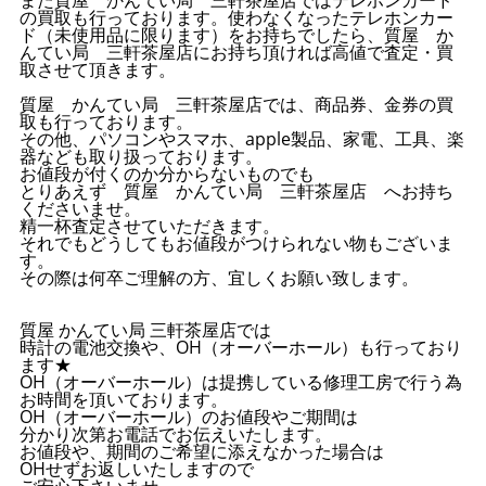
の買取も行っております。使わなくなったテレホンカー
ド（未使用品に限ります）をお持ちでしたら、質屋 か
んてい局 三軒茶屋店にお持ち頂ければ高値で査定・買
取させて頂きます。
質屋 かんてい局 三軒茶屋店では、商品券、金券の買
取も行っております。
その他、パソコンやスマホ、apple製品、家電、工具、楽
器なども取り扱っております。
お値段が付くのか分からないものでも
とりあえず 質屋 かんてい局 三軒茶屋店 へお持ち
くださいませ。
精一杯査定させていただきます。
それでもどうしてもお値段がつけられない物もございま
す。
その際は何卒ご理解の方、宜しくお願い致します。
質屋 かんてい局 三軒茶屋店では
時計の電池交換や、OH（オーバーホール）も行っており
ます★
OH（オーバーホール）は提携している修理工房で行う為
お時間を頂いております。
OH（オーバーホール）のお値段やご期間は
分かり次第お電話でお伝えいたします。
お値段や、期間のご希望に添えなかった場合は
OHせずお返しいたしますので
ご安心下さいませ。