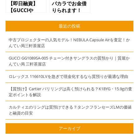
【即日融資】
バカラでお金借
【GUCCIや
りられます！
LOUIS
質屋 かんてい
VUITTON、
局 三軒茶屋店
最近の投稿
CELINEなどのバ
ッグ、財布、ネ
中古プロジェクターの人気モデル！NEBULA Capsule Airを査定！か
ックレスなどで
んてい局三軒茶屋店
質預かり】
【質】【かんて
GUCCI GG1089SA-005 チェーン付きサングラスの質預かり｜質屋か
んてい局 三軒茶屋店
い局】【三軒茶
屋】
ロレックス 116610LVを急ぎで現金化するなら質預りが最適な理由
【質預け】Cartier パリリングは高く預けられる？K18YG・15.9gの査
定ポイントを解説
カルティエのリングは質預けできる？タンクフランセーズLMの価値
と融資の目安
アーカイブ