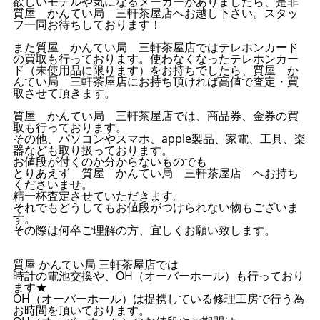
欲しいモデルや気になるメーカーがありましたら、是非
質屋 かんてい局 三軒茶屋店へお越し下さい。スタッ
フ一同お待ちしております！
また質屋 かんてい局 三軒茶屋店ではテレホンカード
の買取も行っております。使わなくなったテレホンカー
ド（未使用品に限ります）をお持ちでしたら、質屋 か
んてい局 三軒茶屋店にお持ち頂ければ高値で査定・買
取させて頂きます。
質屋 かんてい局 三軒茶屋店では、商品券、金券の買
取も行っております。
その他、パソコンやスマホ、apple製品、家電、工具、楽
器なども取り扱っております。
お値段が付くのか分からないものでも
とりあえず 質屋 かんてい局 三軒茶屋店 へお持ち
くださいませ。
精一杯査定させていただきます。
それでもどうしてもお値段がつけられない物もございま
す。
その際は何卒ご理解の方、宜しくお願い致します。
質屋 かんてい局 三軒茶屋店では
時計の電池交換や、OH（オーバーホール）も行っており
ます★
OH（オーバーホール）は提携している修理工房で行う為
お時間を頂いております。