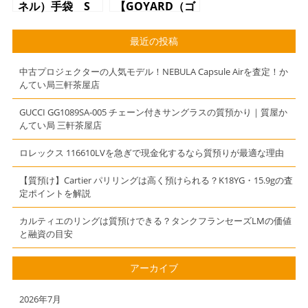
ネル）手袋 S
【GOYARD（ゴ
サイズ ブラッ
ヤール）サンジ
ク ココマーク
ャンヌPM ハ
最近の投稿
ンドバッグ】
中古プロジェクターの人気モデル！NEBULA Capsule Airを査定！か
んてい局三軒茶屋店
GUCCI GG1089SA-005 チェーン付きサングラスの質預かり｜質屋か
んてい局 三軒茶屋店
ロレックス 116610LVを急ぎで現金化するなら質預りが最適な理由
【質預け】Cartier パリリングは高く預けられる？K18YG・15.9gの査
定ポイントを解説
カルティエのリングは質預けできる？タンクフランセーズLMの価値
と融資の目安
アーカイブ
2026年7月