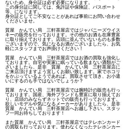
ないため、身分証は必ず必要になります。
この身分証に関しては、免許証や保険証、パスポート
等、になります。
身分証としてご不安なことがあれば事前にお問い合わせ
くださいませ。
質屋 かんてい局 三軒茶屋店ではジャパニーズウイス
キーの販売を行っております。その他のお酒も在庫豊富
に取り揃えております。店頭に並んでいないものも多数
ございますので、気になるお酒がございましたら、お気
軽にスタッフまでお声掛けください！
質屋 かんてい局 三軒茶屋店ではお酒の買取も強化し
ております。自宅や実家に眠っている飲まない酒類がご
ざいましたら、是非 質屋 かんてい局 三軒茶屋店に
ご来店頂けますよう宜しくお願い致します。家でホコリ
をかぶっているようであれば、買取させて頂き、お小遣
いにするのも手ではないでしょうか？
質屋 かんてい局 三軒茶屋店では腕時計の販売も行っ
ております。国産、海外ブランドも豊富に取り揃えてお
り、店頭のみならずネットでの販売も行っております。
欲しいモデルや気になるメーカーがありましたら、是非
質屋 かんてい局 三軒茶屋店へお越し下さい。スタッ
フ一同お待ちしております！
また質屋 かんてい局 三軒茶屋店ではテレホンカード
の買取も行っております。使わなくなったテレホンカー