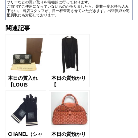
サリーなどの買い取りを積極的に行っております。
ご自宅でご使用になっていないものがありましたら、是非一度お持ち込み
下さい。 当店スタッフが、目一杯査定させていただきます。出張買取や宅
配買取にも対応しております。
関連記事
本日の質入れ
本日の質預かり
【LOUIS
【
VUITTON（ルイ
BURBERRY（バ
ヴィトン）ラウ
ーバリー）カー
ンドファスナー
ディガン M
長財布 ネメ
ブラック】
ス】
CHANEL（シャ
本日の質預かり