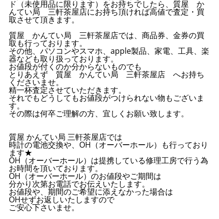
ド（未使用品に限ります）をお持ちでしたら、質屋 か
んてい局 三軒茶屋店にお持ち頂ければ高値で査定・買
取させて頂きます。
質屋 かんてい局 三軒茶屋店では、商品券、金券の買
取も行っております。
その他、パソコンやスマホ、apple製品、家電、工具、楽
器なども取り扱っております。
お値段が付くのか分からないものでも
とりあえず 質屋 かんてい局 三軒茶屋店 へお持ち
くださいませ。
精一杯査定させていただきます。
それでもどうしてもお値段がつけられない物もございま
す。
その際は何卒ご理解の方、宜しくお願い致します。
質屋 かんてい局 三軒茶屋店では
時計の電池交換や、OH（オーバーホール）も行っており
ます★
OH（オーバーホール）は提携している修理工房で行う為
お時間を頂いております。
OH（オーバーホール）のお値段やご期間は
分かり次第お電話でお伝えいたします。
お値段や、期間のご希望に添えなかった場合は
OHせずお返しいたしますので
ご安心下さいませ。