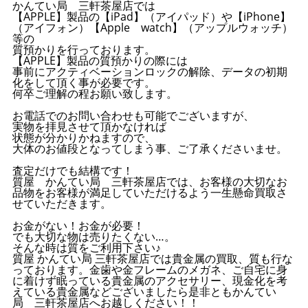
かんてい局 三軒茶屋店では
【APPLE】製品の【iPad】（アイパッド）や【iPhone】
（アイフォン）【Apple watch】（アップルウォッチ）
等の
質預かりを行っております。
【APPLE】製品の質預かりの際には
事前にアクティベーションロックの解除、データの初期
化をして頂く事が必要です。
何卒ご理解の程お願い致します。
お電話でのお問い合わせも可能でございますが、
実物を拝見させて頂かなければ
状態が分かりかねますので、
大体のお値段となってしまう事、ご了承くださいませ。
査定だけでも結構です！
質屋 かんてい局 三軒茶屋店では、お客様の大切なお
品物をお客様が満足していただけるよう一生懸命買取さ
せていただきます。
お金がない！お金が必要！
でも大切な物は売りたくない…。
そんな時は質をご利用下さい♪
質屋 かんてい局 三軒茶屋店では貴金属の買取、質も行な
っております。金歯や金フレームのメガネ、ご自宅に身
に着けず眠っている貴金属のアクセサリー、現金化を考
えている貴金属などございましたら是非ともかんてい
局 三軒茶屋店へお越しください！！