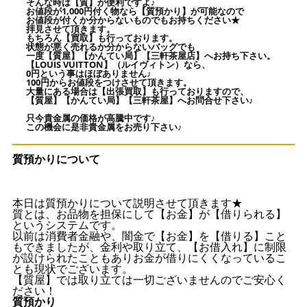
そんな時は【質】が便利ですよ♪
お値段が1,000円付く物なら【質預かり】が可能なので
お値段が付くか分からないものでもお持ちください★
拝見させて頂きます。
もちろん【買取】も行っております。
状態が悪く売れるか分からないバッグでも
一度【質屋】【かんてい局】【三軒茶屋店】へお持ち下さい。
【LOUIS VUITTON】（ルイヴィトン）なら、
0円という事はほぼありません♪
100円からお値段をつけさせて頂きます。
大量にある場合は【出張買取】も行っておりますので、
【質屋】【かんてい局】【三軒茶屋】へお問合せ下さい♪
只今貴金属の価格が高騰中です♪
この機会に是非貴金属をお売り下さい♪
質預かりについて
本日は質預かりについて説明させて頂きます★
質とは、お品物を担保にして【お金】が【借りられる】
というシステムです。
以前は消費者金融や、闇金で【お金】を【借りる】こと
もできましたが、金利や取り立て、【お借入れ】に制限
が設けられたこともありお金が借りにくくなっているこ
とも現状でございます。
【質屋】では取り立ては一切ございませんのでご安心く
ださい！
質預かり