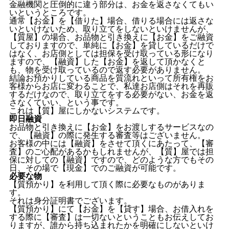
金融機関と圧倒的に違う部分は、お金を返さなくてもい
いというところです。
通常【お金】を【借りた】場合、借りる場合には返さな
いといけないため、取り立てをしないといけませんが、
【質屋】の場合、お品物と引き換えに【お金】をご融資
しておりますので、単純に【お金】を貸しているだけで
はなく、お店側としては担保を受け取っている形になり
ますので、【融資】した【お金】を返して頂かなくと
も、物を受け取っているので返す必要がありません。
結論お預かりしている商品を質流れといって所有権をお
客様からお店に変わることで、私達お店側はそれを再販
するだけなので、取り立てをする必要がない、お金を返
さなくていい、という事です。
これは【質】屋にしかないシステムです。
即日融資
お品物と引き換えに【お金】をお渡しするサービスなの
で、【融資】の際に発生する審査等はございません。
お客様の中には【融資】をさせて頂くにあたって、【審
査】のご心配があるかもしれませんが、【質】屋では担
保に対しての【融資】ですので、どのような方でもその
日、その場で【現金】でのご融資が可能です。
必要な物
【質預かり】を利用して頂く際に必要なものがありま
す。
それは身分証明書でございます。
【質預かり】にて【お金】を【貸す】場合、お借入れを
する際に【審査】は一切ないということもお伝えしてお
りますが、誰から持ち込まれたかを明確にしないといけ