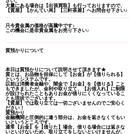
さい。
大量にある場合は【出張買取】も行っておりますので、
【質屋】【かんてい局】【三軒茶屋】へお問合せ下さい♪
只今貴金属の価格が高騰中です♪
この機会に是非貴金属をお売り下さい♪
質預かりについて
本日は質預かりについて説明させて頂きます★
質とは、お品物を担保にして【お金】が【借りられる】
というシステムです。
以前は消費者金融や、闇金で【お金】を【借りる】こと
もできましたが、金利や取り立て、【お借入れ】に制限
が設けられたこともありお金が借りにくくなっているこ
とも現状でございます。
【質屋】では取り立ては一切ございませんのでご安心く
ださい！
質預かり
金融機関と圧倒的に違う部分は、お金を返さなくてもい
いというところです。
通常【お金】を【借りた】場合、借りる場合には返さな
いといけないため、取り立てをしないといけませんが、