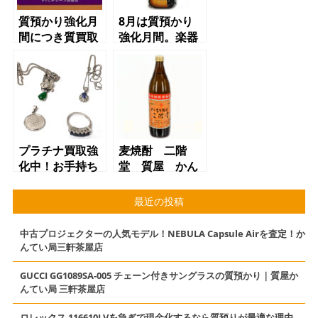
質預かり強化月
8月は質預かり
間につき質買取
強化月間。楽器
同額キャンペー
での質預かり大
ン実施中！！！
歓迎！初めての
方インターネッ
ト限定初月質料
1％キャンペー
ン実施中！
プラチナ買取強
麦焼酎 二階
化中！お手持ち
堂 質屋 かん
の指輪、ネック
てい局 三軒茶
レス等高額買取
屋店（東急田園
最近の投稿
させて頂きま
都市線用賀駅か
す！
らお越しのお客
中古プロジェクターの人気モデル！NEBULA Capsule Airを査定！か
様より買取させ
んてい局三軒茶屋店
て頂きました）
GUCCI GG1089SA-005 チェーン付きサングラスの質預かり｜質屋か
んてい局 三軒茶屋店
ロレックス 116610LVを急ぎで現金化するなら質預りが最適な理由