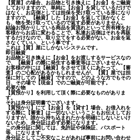
【質屋】の場合、お品物と引き換えに【お金】をご融資
しておりますので、単純に【お金】を貸しているだけで
はなく、お店側としては担保を受け取っている形になり
ますので、【融資】した【お金】を返して頂かなくと
も、物を受け取っているので返す必要がありません。
結論お預かりしている商品を質流れといって所有権をお
客様からお店に変わることで、私達お店側はそれを再販
するだけなので、取り立てをする必要がない、お金を返
さなくていい、という事です。
これは【質】屋にしかないシステムです。
即日融資
お品物と引き換えに【お金】をお渡しするサービスなの
で、【融資】の際に発生する審査等はございません。
お客様の中には【融資】をさせて頂くにあたって、【審
査】のご心配があるかもしれませんが、【質】屋では担
保に対しての【融資】ですので、どのような方でもその
日、その場で【現金】でのご融資が可能です。
必要な物
【質預かり】を利用して頂く際に必要なものがありま
す。
それは身分証明書でございます。
【質預かり】にて【お金】を【貸す】場合、お借入れを
する際に【審査】は一切ないということもお伝えしてお
りますが、誰から持ち込まれたかを明確にしないといけ
ないため、身分証は必ず必要になります。
この身分証に関しては、免許証や保険証、パスポート
等、になります。
身分証としてご不安なことがあれば事前にお問い合わせ