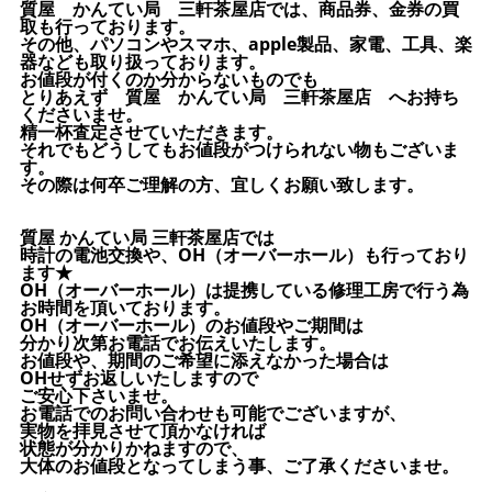
質屋 かんてい局 三軒茶屋店では、商品券、金券の買
取も行っております。
その他、パソコンやスマホ、apple製品、家電、工具、楽
器なども取り扱っております。
お値段が付くのか分からないものでも
とりあえず 質屋 かんてい局 三軒茶屋店 へお持ち
くださいませ。
精一杯査定させていただきます。
それでもどうしてもお値段がつけられない物もございま
す。
その際は何卒ご理解の方、宜しくお願い致します。
質屋 かんてい局 三軒茶屋店では
時計の電池交換や、OH（オーバーホール）も行っており
ます★
OH（オーバーホール）は提携している修理工房で行う為
お時間を頂いております。
OH（オーバーホール）のお値段やご期間は
分かり次第お電話でお伝えいたします。
お値段や、期間のご希望に添えなかった場合は
OHせずお返しいたしますので
ご安心下さいませ。
お電話でのお問い合わせも可能でございますが、
実物を拝見させて頂かなければ
状態が分かりかねますので、
大体のお値段となってしまう事、ご了承くださいませ。