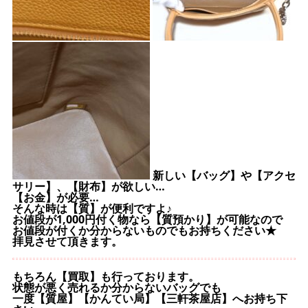
新しい【バッグ】や【アクセ
サリー】、【財布】が欲しい…
【お金】が必要…
そんな時は【質】が便利ですよ♪
お値段が1,000円付く物なら【質預かり】が可能なので
お値段が付くか分からないものでもお持ちください★
拝見させて頂きます。
もちろん【買取】も行っております。
状態が悪く売れるか分からないバッグでも
一度【質屋】【かんてい局】【三軒茶屋店】へお持ち下