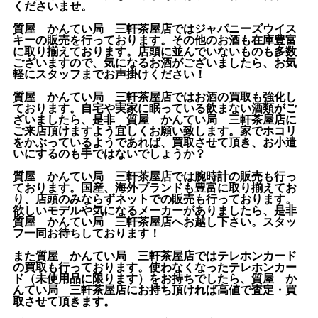
くださいませ。
質屋 かんてい局 三軒茶屋店ではジャパニーズウイス
キーの販売を行っております。その他のお酒も在庫豊富
に取り揃えております。店頭に並んでいないものも多数
ございますので、気になるお酒がございましたら、お気
軽にスタッフまでお声掛けください！
質屋 かんてい局 三軒茶屋店ではお酒の買取も強化し
ております。自宅や実家に眠っている飲まない酒類がご
ざいましたら、是非 質屋 かんてい局 三軒茶屋店に
ご来店頂けますよう宜しくお願い致します。家でホコリ
をかぶっているようであれば、買取させて頂き、お小遣
いにするのも手ではないでしょうか？
質屋 かんてい局 三軒茶屋店では腕時計の販売も行っ
ております。国産、海外ブランドも豊富に取り揃えてお
り、店頭のみならずネットでの販売も行っております。
欲しいモデルや気になるメーカーがありましたら、是非
質屋 かんてい局 三軒茶屋店へお越し下さい。スタッ
フ一同お待ちしております！
また質屋 かんてい局 三軒茶屋店ではテレホンカード
の買取も行っております。使わなくなったテレホンカー
ド（未使用品に限ります）をお持ちでしたら、質屋 か
んてい局 三軒茶屋店にお持ち頂ければ高値で査定・買
取させて頂きます。