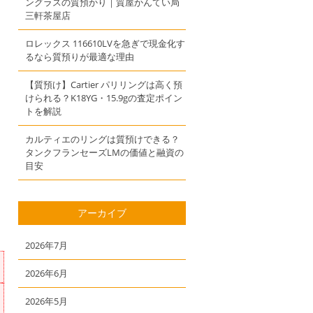
ングラスの質預かり｜質屋かんてい局
三軒茶屋店
ロレックス 116610LVを急ぎで現金化す
るなら質預りが最適な理由
【質預け】Cartier パリリングは高く預
けられる？K18YG・15.9gの査定ポイン
トを解説
カルティエのリングは質預けできる？
タンクフランセーズLMの価値と融資の
目安
アーカイブ
2026年7月
2026年6月
2026年5月