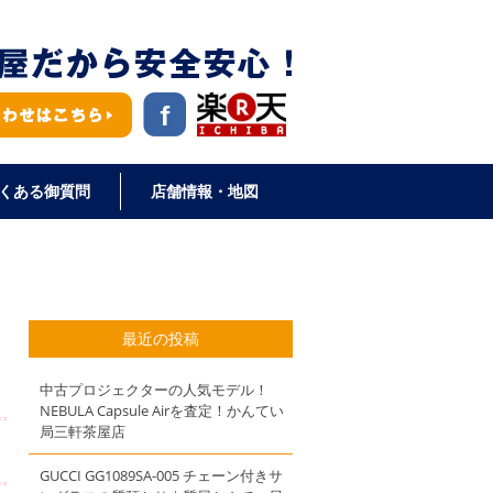
くある御質問
店舗情報・地図
最近の投稿
中古プロジェクターの人気モデル！
NEBULA Capsule Airを査定！かんてい
局三軒茶屋店
GUCCI GG1089SA-005 チェーン付きサ