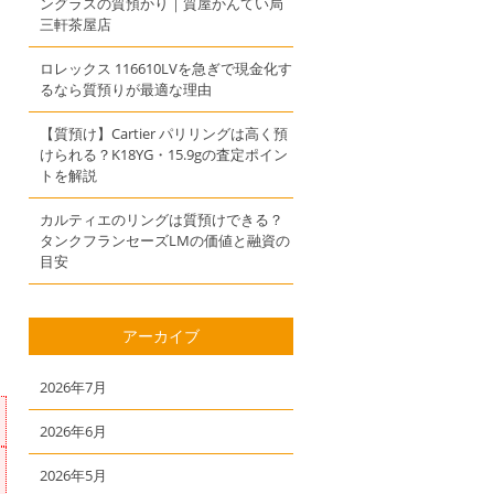
ングラスの質預かり｜質屋かんてい局
三軒茶屋店
ロレックス 116610LVを急ぎで現金化す
るなら質預りが最適な理由
【質預け】Cartier パリリングは高く預
けられる？K18YG・15.9gの査定ポイン
トを解説
カルティエのリングは質預けできる？
タンクフランセーズLMの価値と融資の
目安
アーカイブ
2026年7月
2026年6月
2026年5月