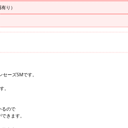
感有り）
ランセーズSMです。
す。
いるので
ができます。