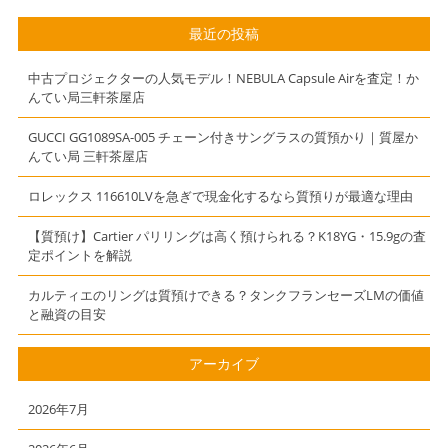
マンサタバサ）
2WAYバッグ
最近の投稿
中古プロジェクターの人気モデル！NEBULA Capsule Airを査定！か
んてい局三軒茶屋店
GUCCI GG1089SA-005 チェーン付きサングラスの質預かり｜質屋か
んてい局 三軒茶屋店
ロレックス 116610LVを急ぎで現金化するなら質預りが最適な理由
【質預け】Cartier パリリングは高く預けられる？K18YG・15.9gの査
定ポイントを解説
カルティエのリングは質預けできる？タンクフランセーズLMの価値
と融資の目安
アーカイブ
2026年7月