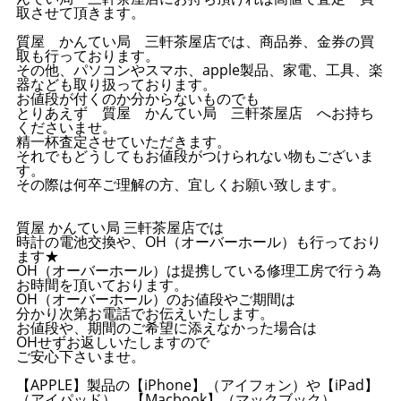
取させて頂きます。
質屋 かんてい局 三軒茶屋店では、商品券、金券の買
取も行っております。
その他、パソコンやスマホ、apple製品、家電、工具、楽
器なども取り扱っております。
お値段が付くのか分からないものでも
とりあえず 質屋 かんてい局 三軒茶屋店 へお持ち
くださいませ。
精一杯査定させていただきます。
それでもどうしてもお値段がつけられない物もございま
す。
その際は何卒ご理解の方、宜しくお願い致します。
質屋 かんてい局 三軒茶屋店では
時計の電池交換や、OH（オーバーホール）も行っており
ます★
OH（オーバーホール）は提携している修理工房で行う為
お時間を頂いております。
OH（オーバーホール）のお値段やご期間は
分かり次第お電話でお伝えいたします。
お値段や、期間のご希望に添えなかった場合は
OHせずお返しいたしますので
ご安心下さいませ。
【APPLE】製品の【iPhone】（アイフォン）や【iPad】
（アイパッド）、【Macbook】（マックブック）、