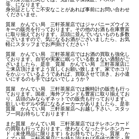
等、になります。
身分証としてご不安なことがあれば事前にお問い合わせ
くださいませ。
質屋 かんてい局 三軒茶屋店ではジャパニーズウイス
キーの販売を行っております。その他のお酒も在庫豊富
に取り揃えております。店頭に並んでいないものも多数
ございますので、気になるお酒がございましたら、お気
軽にスタッフまでお声掛けください！
質屋 かんてい局 三軒茶屋店ではお酒の買取も強化し
ております。自宅や実家に眠っている飲まない酒類がご
ざいましたら、是非 質屋 かんてい局 三軒茶屋店に
ご来店頂けますよう宜しくお願い致します。家でホコリ
をかぶっているようであれば、買取させて頂き、お小遣
いにするのも手ではないでしょうか？
質屋 かんてい局 三軒茶屋店では腕時計の販売も行っ
ております。国産、海外ブランドも豊富に取り揃えてお
り、店頭のみならずネットでの販売も行っております。
欲しいモデルや気になるメーカーがありましたら、是非
質屋 かんてい局 三軒茶屋店へお越し下さい。スタッ
フ一同お待ちしております！
また質屋 かんてい局 三軒茶屋店ではテレホンカード
の買取も行っております。使わなくなったテレホンカー
ド（未使用品に限ります）をお持ちでしたら、質屋 か
んてい局 三軒茶屋店にお持ち頂ければ高値で査定・買