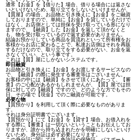
通常【お金】を【借りた】場合、借りる場合には返さな
いといけないため、取り立てをしないといけませんが、
【質屋】の場合、お品物と引き換えに【お金】をご融資
しておりますので、単純に【お金】を貸しているだけで
はなく、お店側としては担保を受け取っている形になり
ますので、【融資】した【お金】を返して頂かなくと
も、物を受け取っているので返す必要がありません。
結論お預かりしている商品を質流れといって所有権をお
客様からお店に変わることで、私達お店側はそれを再販
するだけなので、取り立てをする必要がない、お金を返
さなくていい、という事です。
これは【質】屋にしかないシステムです。
即日融資
お品物と引き換えに【お金】をお渡しするサービスなの
で、【融資】の際に発生する審査等はございません。
お客様の中には【融資】をさせて頂くにあたって、【審
査】のご心配があるかもしれませんが、【質】屋では担
保に対しての【融資】ですので、どのような方でもその
日、その場で【現金】でのご融資が可能です。
必要な物
【質預かり】を利用して頂く際に必要なものがありま
す。
それは身分証明書でございます。
【質預かり】にて【お金】を【貸す】場合、お借入れを
する際に【審査】は一切ないということもお伝えしてお
りますが、誰から持ち込まれたかを明確にしないといけ
ないため、身分証は必ず必要になります。
この身分証に関しては、免許証や保険証、パスポート