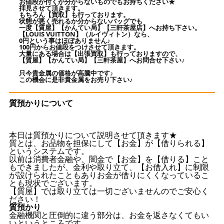
お値段が付くか分からないものでもお持ちください★
拝見させて頂きます。
もちろん【買取】も行っております。
状態が悪く売れるか分からないバッグでも
一度【質屋】【かんてい局】【三軒茶屋店】へお持ち下さい。
【LOUIS VUITTON】（ルイヴィトン）なら、
0円という事はほぼありません♪
100円からお値段をつけさせて頂きます。
大量にある場合は【出張買取】も行っておりますので、
【質屋】【かんてい局】【三軒茶屋】へお問合せ下さい♪
只今貴金属の価格が高騰中です♪
この機会に是非貴金属をお売り下さい♪
質預かりについて
本日は質預かりについて説明させて頂きます★
質とは、お品物を担保にして【お金】が【借りられる】
というシステムです。
以前は消費者金融や、闇金で【お金】を【借りる】こと
もできましたが、金利や取り立て、【お借入れ】に制限
が設けられたこともありお金が借りにくくなっているこ
とも現状でございます。
【質屋】では取り立ては一切ございませんのでご安心く
ださい！
質預かり
金融機関と圧倒的に違う部分は、お金を返さなくてもい
いというところです。