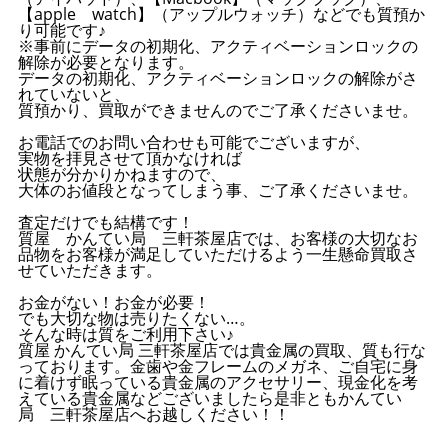
【apple watch】（アップルウォッチ）などでも質預か
り可能です♪
※事前にデータの初期化、アクティベーションロックの
解除が必要となります。
データの初期化、アクティベーションロックの解除がさ
れていないと、
質預かり、買取ができませんのでご了承くださいませ。
お電話でのお問い合わせも可能でございますが、
実物を拝見させて頂かなければ
状態が分かりかねますので、
大体のお値段となってしまう事、ご了承くださいませ。
査定だけでも結構です！
質屋 かんてい局 三軒茶屋店では、お客様の大切なお
品物をお客様が満足していただけるよう一生懸命買取さ
せていただきます。
お金がない！お金が必要！
でも大切な物は売りたくない…。
そんな時は質をご利用下さい♪
質屋 かんてい局 三軒茶屋店では貴金属の買取、質も行な
っております。金歯や金フレームのメガネ、ご自宅に身
に着けず眠っている貴金属のアクセサリー、現金化を考
えている貴金属などございましたら是非ともかんてい
局 三軒茶屋店へお越しください！！