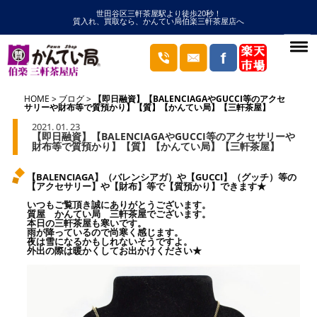
世田谷区三軒茶屋駅より徒歩20秒！
質入れ、買取なら、かんてい局伯楽三軒茶屋店へ
HOME
ブログ
【即日融資】【BALENCIAGAやGUCCI等のアクセ
サリーや財布等で質預かり】【質】【かんてい局】【三軒茶屋】
2021. 01. 23
【即日融資】【BALENCIAGAやGUCCI等のアクセサリーや
財布等で質預かり】【質】【かんてい局】【三軒茶屋】
【BALENCIAGA】（バレンシアガ）や【GUCCI】（グッチ）等の
【アクセサリー】や【財布】等で【質預かり】できます★
いつもご覧頂き誠にありがとうございます。
質屋 かんてい局 三軒茶屋でございます。
本日の三軒茶屋も寒いです。
雨が降っているので尚寒く感じます。
夜は雪になるかもしれないそうですよ。
外出の際は暖かくしてお出かけください★