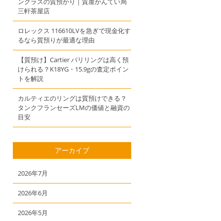
ングラスの質預かり｜質屋かんてい局
三軒茶屋店
ロレックス 116610LVを急ぎで現金化す
るなら質預りが最適な理由
【質預け】Cartier パリリングは高く預
けられる？K18YG・15.9gの査定ポイン
トを解説
カルティエのリングは質預けできる？
タンクフランセーズLMの価値と融資の
目安
アーカイブ
2026年7月
2026年6月
2026年5月