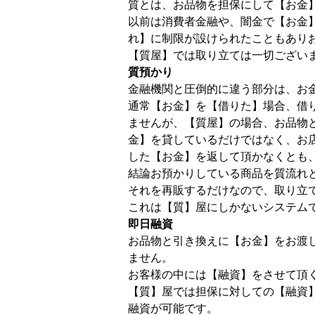
質とは、お品物を担保にして【お金
以前は消費者金融や、闇金で【お金
れ】に制限が設けられたこともあり
【質屋】では取り立ては一切ござい
質預かり
金融機関と圧倒的に違う部分は、お
通常【お金】を【借りた】場合、借
ませんが、【質屋】の場合、お品物
金】を貸しているだけではなく、お
した【お金】を返して頂かなくとも
結論お預かりしている商品を質流れ
それを再販するだけなので、取り立
これは【質】屋にしかないシステム
即日融資
お品物と引き換えに【お金】をお渡
ません。
お客様の中には【融資】をさせて頂
【質】屋では担保に対しての【融資
融資が可能です。