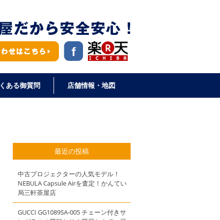
くある御質問
店舗情報・地図
最近の投稿
中古プロジェクターの人気モデル！
NEBULA Capsule Airを査定！かんてい
局三軒茶屋店
GUCCI GG1089SA-005 チェーン付きサ