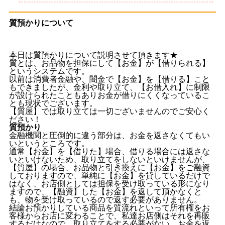
質預かりについて
本日は質預かりについて説明させて頂きます★
質とは、お品物を担保にして【お金】が【借りられる】
というシステムです。
以前は消費者金融や、闇金で【お金】を【借りる】こと
もできましたが、金利や取り立て、【お借入れ】に制限
が設けられたこともありお金が借りにくくなっているこ
とも現状でございます。
【質屋】では取り立ては一切ございませんのでご安心く
ださい！
質預かり
金融機関と圧倒的に違う部分は、お金を返さなくてもい
いというところです。
通常【お金】を【借りた】場合、借りる場合には返さな
いといけないため、取り立てをしないといけませんが、
【質屋】の場合、お品物と引き換えに【お金】をご融資
しておりますので、単純に【お金】を貸しているだけで
はなく、お店側としては担保を受け取っている形になり
ますので、【融資】した【お金】を返して頂かなくと
も、物を受け取っているので返す必要がありません。
結論お預かりしている商品を質流れといって所有権をお
客様からお店に変わることで、私達お店側はそれを再販
するだけなので、取り立てをする必要がない、お金を返