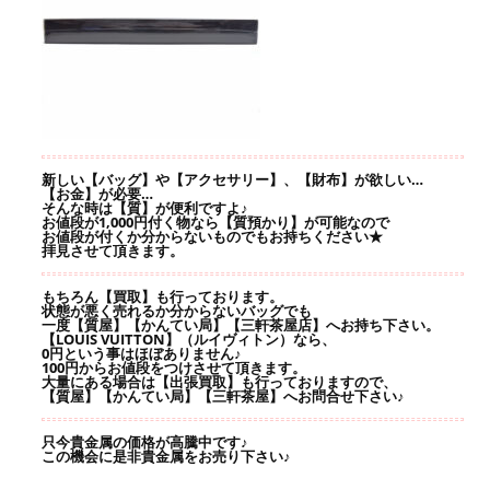
新しい【バッグ】や【アクセサリー】、【財布】が欲しい…
【お金】が必要…
そんな時は【質】が便利ですよ♪
お値段が1,000円付く物なら【質預かり】が可能なので
お値段が付くか分からないものでもお持ちください★
拝見させて頂きます。
もちろん【買取】も行っております。
状態が悪く売れるか分からないバッグでも
一度【質屋】【かんてい局】【三軒茶屋店】へお持ち下さい。
【LOUIS VUITTON】（ルイヴィトン）なら、
0円という事はほぼありません♪
100円からお値段をつけさせて頂きます。
大量にある場合は【出張買取】も行っておりますので、
【質屋】【かんてい局】【三軒茶屋】へお問合せ下さい♪
只今貴金属の価格が高騰中です♪
この機会に是非貴金属をお売り下さい♪