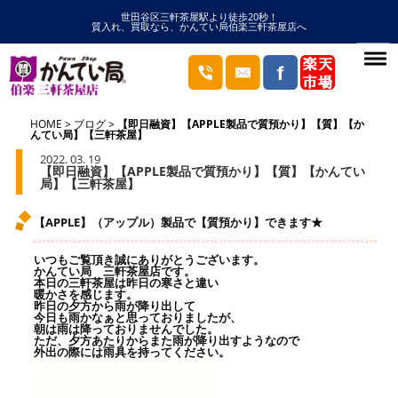
世田谷区三軒茶屋駅より徒歩20秒！
質入れ、買取なら、かんてい局伯楽三軒茶屋店へ
HOME
ブログ
【即日融資】【APPLE製品で質預かり】【質】【か
んてい局】【三軒茶屋】
2022. 03. 19
【即日融資】【APPLE製品で質預かり】【質】【かんてい
局】【三軒茶屋】
【APPLE】（アップル）製品で【質預かり】できます★
いつもご覧頂き誠にありがとうございます。
かんてい局 三軒茶屋店です。
本日の三軒茶屋は昨日の寒さと違い
暖かさを感じます。
昨日の夕方から雨が降り出して
今日も雨かなぁと思っておりましたが、
朝は雨は降っておりませんでした。
ただ、夕方あたりからまた雨が降り出すようなので
外出の際には雨具を持ってください。