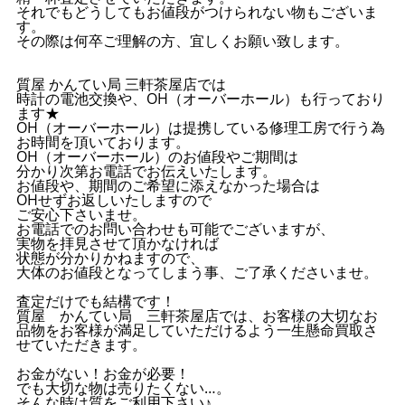
それでもどうしてもお値段がつけられない物もございま
す。
その際は何卒ご理解の方、宜しくお願い致します。
質屋 かんてい局 三軒茶屋店では
時計の電池交換や、OH（オーバーホール）も行っており
ます★
OH（オーバーホール）は提携している修理工房で行う為
お時間を頂いております。
OH（オーバーホール）のお値段やご期間は
分かり次第お電話でお伝えいたします。
お値段や、期間のご希望に添えなかった場合は
OHせずお返しいたしますので
ご安心下さいませ。
お電話でのお問い合わせも可能でございますが、
実物を拝見させて頂かなければ
状態が分かりかねますので、
大体のお値段となってしまう事、ご了承くださいませ。
査定だけでも結構です！
質屋 かんてい局 三軒茶屋店では、お客様の大切なお
品物をお客様が満足していただけるよう一生懸命買取さ
せていただきます。
お金がない！お金が必要！
でも大切な物は売りたくない…。
そんな時は質をご利用下さい♪