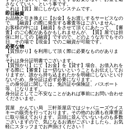
さなくていい、という事です。
これは【質】屋にしかないシステムです。
即日融資
お品物と引き換えに【お金】をお渡しするサービスなの
で、【融資】の際に発生する審査等はございません。
お客様の中には【融資】をさせて頂くにあたって、【審
査】のご心配があるかもしれませんが、【質】屋では担
保に対しての【融資】ですので、どのような方でもその
日、その場で【現金】でのご融資が可能です。
必要な物
【質預かり】を利用して頂く際に必要なものがありま
す。
それは身分証明書でございます。
【質預かり】にて【お金】を【貸す】場合、お借入れを
する際に【審査】は一切ないということもお伝えしてお
りますが、誰から持ち込まれたかを明確にしないといけ
ないため、身分証は必ず必要になります。
この身分証に関しては、免許証や保険証、パスポート
等、になります。
身分証としてご不安なことがあれば事前にお問い合わせ
くださいませ。
質屋 かんてい局 三軒茶屋店ではジャパニーズウイス
キーの販売を行っております。その他のお酒も在庫豊富
に取り揃えております。店頭に並んでいないものも多数
ございますので、気になるお酒がございましたら、お気
軽にスタッフまでお声掛けください！