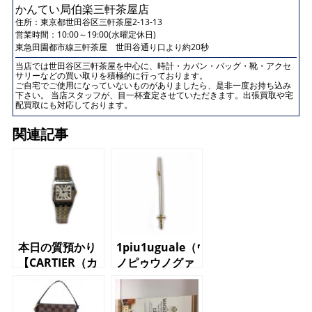
かんてい局伯楽三軒茶屋店
住所：
東京都世田谷区三軒茶屋2-13-13
営業時間：10:00～19:00(水曜定休日)
東急田園都市線三軒茶屋 世田谷通り口より約20秒
当店では世田谷区三軒茶屋を中心に、時計・カバン・バッグ・靴・アクセ
サリーなどの買い取りを積極的に行っております。
ご自宅でご使用になっていないものがありましたら、是非一度お持ち込み
下さい。 当店スタッフが、目一杯査定させていただきます。出張買取や宅
配買取にも対応しております。
関連記事
本日の質預かり
1piu1uguale（ウ
【CARTIER（カ
ノピゥウノグァ
ルティエ）
ーレトレ）ネッ
W25066Z6 サ
クレス K18
ントスドゥモワ
クロス