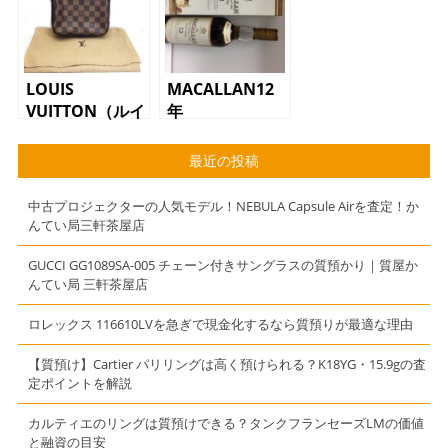
ゼル YG SS
クオーツ】
LOUIS
MACALLAN12
VUITTON（ルイ
年
ヴィトン）アク
セサリーポー
最近の投稿
チ N51982
ダミエ
中古プロジェクターの人気モデル！NEBULA Capsule Airを査定！か
んてい局三軒茶屋店
GUCCI GG1089SA-005 チェーン付きサングラスの質預かり｜質屋か
んてい局 三軒茶屋店
ロレックス 116610LVを急ぎで現金化するなら質預りが最適な理由
【質預け】Cartier パリリングは高く預けられる？K18YG・15.9gの査
定ポイントを解説
カルティエのリングは質預けできる？タンクフランセーズLMの価値
と融資の目安