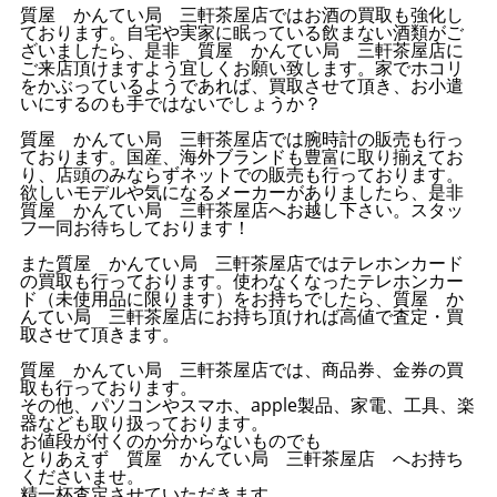
質屋 かんてい局 三軒茶屋店ではお酒の買取も強化し
ております。自宅や実家に眠っている飲まない酒類がご
ざいましたら、是非 質屋 かんてい局 三軒茶屋店に
ご来店頂けますよう宜しくお願い致します。家でホコリ
をかぶっているようであれば、買取させて頂き、お小遣
いにするのも手ではないでしょうか？
質屋 かんてい局 三軒茶屋店では腕時計の販売も行っ
ております。国産、海外ブランドも豊富に取り揃えてお
り、店頭のみならずネットでの販売も行っております。
欲しいモデルや気になるメーカーがありましたら、是非
質屋 かんてい局 三軒茶屋店へお越し下さい。スタッ
フ一同お待ちしております！
また質屋 かんてい局 三軒茶屋店ではテレホンカード
の買取も行っております。使わなくなったテレホンカー
ド（未使用品に限ります）をお持ちでしたら、質屋 か
んてい局 三軒茶屋店にお持ち頂ければ高値で査定・買
取させて頂きます。
質屋 かんてい局 三軒茶屋店では、商品券、金券の買
取も行っております。
その他、パソコンやスマホ、apple製品、家電、工具、楽
器なども取り扱っております。
お値段が付くのか分からないものでも
とりあえず 質屋 かんてい局 三軒茶屋店 へお持ち
くださいませ。
精一杯査定させていただきます。