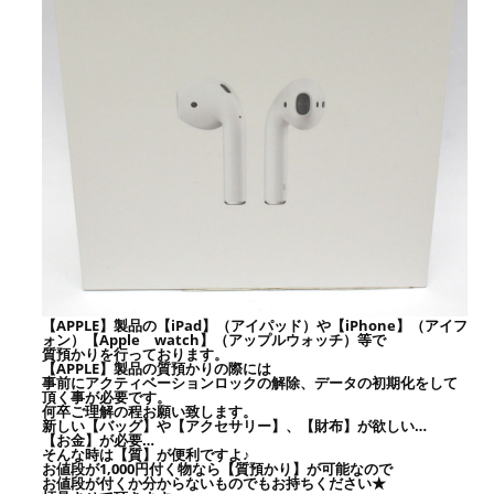
【APPLE】製品の【iPad】（アイパッド）や【iPhone】（アイフ
ォン）【Apple watch】（アップルウォッチ）等で
質預かりを行っております。
【APPLE】製品の質預かりの際には
事前にアクティベーションロックの解除、データの初期化をして
頂く事が必要です。
何卒ご理解の程お願い致します。
新しい【バッグ】や【アクセサリー】、【財布】が欲しい…
【お金】が必要…
そんな時は【質】が便利ですよ♪
お値段が1,000円付く物なら【質預かり】が可能なので
お値段が付くか分からないものでもお持ちください★