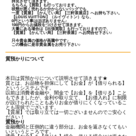
拝見させて頂きます。
もちろん【買取】も行っております。
状態が悪く売れるか分からないバッグでも
一度【質屋】【かんてい局】【三軒茶屋店】へお持ち下さい。
【LOUIS VUITTON】（ルイヴィトン）なら、
0円という事はほぼありません♪
100円からお値段をつけさせて頂きます。
大量にある場合は【出張買取】も行っておりますので、
【質屋】【かんてい局】【三軒茶屋】へお問合せ下さい♪
只今貴金属の価格が高騰中です♪
この機会に是非貴金属をお売り下さい♪
質預かりについて
本日は質預かりについて説明させて頂きます★
質とは、お品物を担保にして【お金】が【借りられる】
というシステムです。
以前は消費者金融や、闇金で【お金】を【借りる】こと
もできましたが、金利や取り立て、【お借入れ】に制限
が設けられたこともありお金が借りにくくなっているこ
とも現状でございます。
【質屋】では取り立ては一切ございませんのでご安心く
ださい！
質預かり
金融機関と圧倒的に違う部分は、お金を返さなくてもい
いというところです。