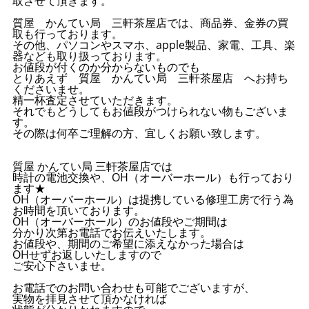
取させて頂きます。
質屋 かんてい局 三軒茶屋店では、商品券、金券の買
取も行っております。
その他、パソコンやスマホ、apple製品、家電、工具、楽
器なども取り扱っております。
お値段が付くのか分からないものでも
とりあえず 質屋 かんてい局 三軒茶屋店 へお持ち
くださいませ。
精一杯査定させていただきます。
それでもどうしてもお値段がつけられない物もございま
す。
その際は何卒ご理解の方、宜しくお願い致します。
質屋 かんてい局 三軒茶屋店では
時計の電池交換や、OH（オーバーホール）も行っており
ます★
OH（オーバーホール）は提携している修理工房で行う為
お時間を頂いております。
OH（オーバーホール）のお値段やご期間は
分かり次第お電話でお伝えいたします。
お値段や、期間のご希望に添えなかった場合は
OHせずお返しいたしますので
ご安心下さいませ。
お電話でのお問い合わせも可能でございますが、
実物を拝見させて頂かなければ