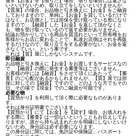
通常【お金】を【借りた】場合、借りる場合には返さな
いといけないため、取り立てをしないといけませんが、
【質屋】の場合、お品物と引き換えに【お金】をご融資
しておりますので、単純に【お金】を貸しているだけで
はなく、お店側としては担保を受け取っている形になり
ますので、【融資】した【お金】を返して頂かなくと
も、物を受け取っているので返す必要がありません。
結論お預かりしている商品を質流れといって所有権をお
客様からお店に変わることで、私達お店側はそれを再販
するだけなので、取り立てをする必要がない、お金を返
さなくていい、という事です。
これは【質】屋にしかないシステムです。
即日融資
お品物と引き換えに【お金】をお渡しするサービスなの
で、【融資】の際に発生する審査等はございません。
お客様の中には【融資】をさせて頂くにあたって、【審
査】のご心配があるかもしれませんが、【質】屋では担
保に対しての【融資】ですので、どのような方でもその
日、その場で【現金】でのご融資が可能です。
必要な物
【質預かり】を利用して頂く際に必要なものがありま
す。
それは身分証明書でございます。
【質預かり】にて【お金】を【貸す】場合、お借入れを
する際に【審査】は一切ないということもお伝えしてお
りますが、誰から持ち込まれたかを明確にしないといけ
ないため、身分証は必ず必要になります。
この身分証に関しては、免許証や保険証、パスポート