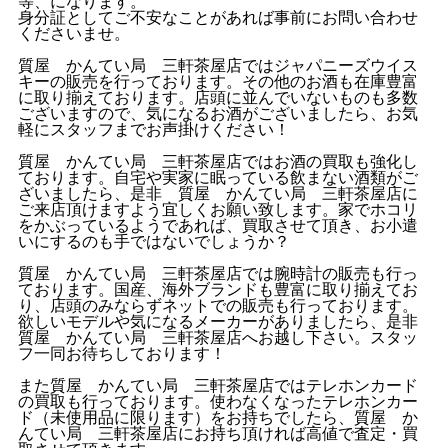
等、になります。
身分証としてご不安なことがあれば事前にお問い合わせ
くださいませ。
質屋 かんてい局 三軒茶屋店ではジャパニーズウイス
キーの販売を行っております。その他のお酒も在庫豊富
に取り揃えております。店頭に並んでいないものも多数
ございますので、気になるお酒がございましたら、お気
軽にスタッフまでお声掛けください！
質屋 かんてい局 三軒茶屋店ではお酒の買取も強化し
ております。自宅や実家に眠っている飲まない酒類がご
ざいましたら、是非 質屋 かんてい局 三軒茶屋店に
ご来店頂けますよう宜しくお願い致します。家でホコリ
をかぶっているようであれば、買取させて頂き、お小遣
いにするのも手ではないでしょうか？
質屋 かんてい局 三軒茶屋店では腕時計の販売も行っ
ております。国産、海外ブランドも豊富に取り揃えてお
り、店頭のみならずネットでの販売も行っております。
欲しいモデルや気になるメーカーがありましたら、是非
質屋 かんてい局 三軒茶屋店へお越し下さい。スタッ
フ一同お待ちしております！
また質屋 かんてい局 三軒茶屋店ではテレホンカード
の買取も行っております。使わなくなったテレホンカー
ド（未使用品に限ります）をお持ちでしたら、質屋 か
んてい局 三軒茶屋店にお持ち頂ければ高値で査定・買