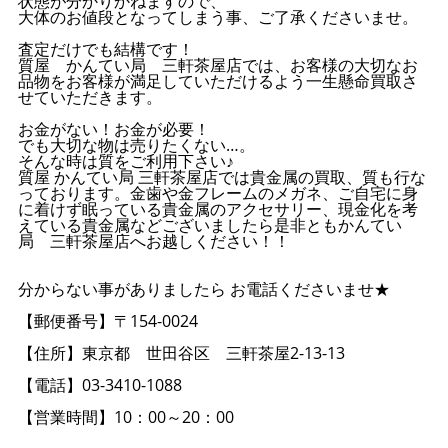
状態が分かりかねますので、
大体のお値段となってしまう事、ご了承くださいませ。
査定だけでも結構です！
質屋 かんてい局 三軒茶屋店では、お客様の大切なお
品物をお客様が満足していただけるよう一生懸命買取さ
せていただきます。
お金がない！お金が必要！
でも大切な物は売りたくない…。
そんな時は質をご利用下さい♪
質屋 かんてい局 三軒茶屋店では貴金属の買取、質も行な
っております。金歯や金フレームのメガネ、ご自宅に身
に着けず眠っている貴金属のアクセサリー、現金化を考
えている貴金属などございましたら是非ともかんてい
局 三軒茶屋店へお越しください！！
分からない事がありましたら お電話くださいませ★
【郵便番号】〒154-0024
【住所】東京都 世田谷区 三軒茶屋2-13-13
【電話】03-3410-1088
【営業時間】10：00～20：00