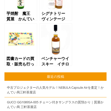
芋焼酎 魔王
シグナトリー
質屋 かんてい
ヴィンテージ
局 三軒茶屋店
シングルモルト
（東急世田谷線
スコッチウイス
松陰神社前駅か
キー クライヌ
らお越しのお客
リッシュ
様より買取させ
2008 バーボン
て頂きました）
バレル 質屋
かんてい局 三
図書カードの買
ベンチャーウイ
軒茶屋店（小田
取・販売も行っ
スキー イチロ
急線下北沢駅か
ております
ーズモルト シ
らお越しのお客
★【質】【買
ングルモルトウ
最近の投稿
様より買取させ
取】【三軒茶
イスキー 秩父
て頂きました
屋】【かんてい
スペシフィケー
中古プロジェクターの人気モデル！NEBULA Capsule Airを査定！か
局】
ション 60.8
んてい局三軒茶屋店
度/700ml 質屋
かんてい局三軒
GUCCI GG1089SA-005 チェーン付きサングラスの質預かり｜質屋か
んてい局 三軒茶屋店
茶屋店（東急世